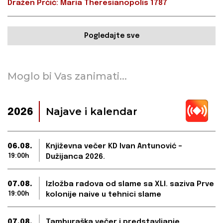
Dražen Prćić: Maria Theresianopolis 1787
Pogledajte sve
Moglo bi Vas zanimati...
Najave i kalendar
2026
06.08.
Književna večer KD Ivan Antunović –
19:00h
Dužijanca 2026.
07.08.
Izložba radova od slame sa XLI. saziva Prve
19:00h
kolonije naive u tehnici slame
07.08.
Tamburaška večer i predstavljanje