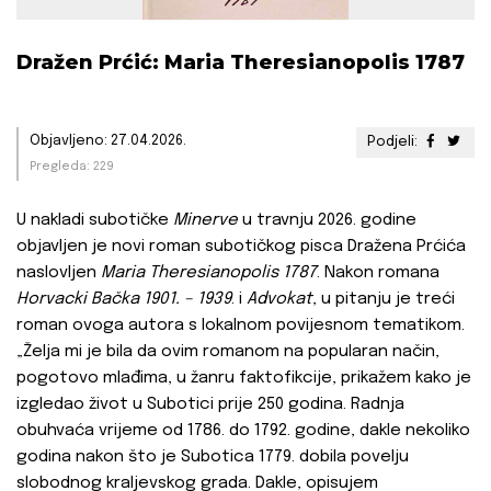
Dražen Prćić: Maria Theresianopolis 1787
Objavljeno: 27.04.2026.
Podjeli:
Pregleda: 229
U nakladi subotičke
Minerve
u travnju 2026. godine
objavljen je novi roman subotičkog pisca Dražena Prćića
naslovljen
Maria Theresianopolis 1787
. Nakon romana
Horvacki Bačka 1901. – 1939
. i
Advokat
, u pitanju je treći
roman ovoga autora s lokalnom povijesnom tematikom.
„Želja mi je bila da ovim romanom na popularan način,
pogotovo mlađima, u žanru faktofikcije, prikažem kako je
izgledao život u Subotici prije 250 godina. Radnja
obuhvaća vrijeme od 1786. do 1792. godine, dakle nekoliko
godina nakon što je Subotica 1779. dobila povelju
slobodnog kraljevskog grada. Dakle, opisujem