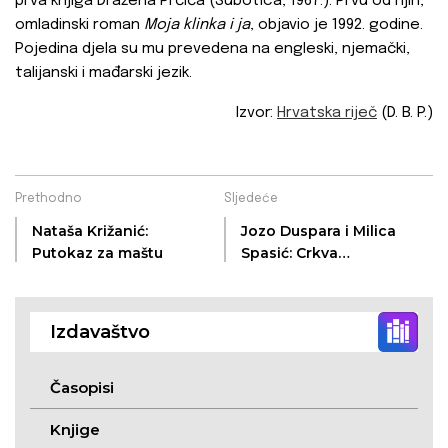
prva knjiga Dražena Prćića (Subotica, 1967.). Prvu od njih,
omladinski roman
Moja klinka i ja
, objavio je 1992. godine.
Pojedina djela su mu prevedena na engleski, njemački,
talijanski i mađarski jezik.
Izvor:
Hrvatska riječ
(D. B. P.)
Prethodno
Sljedeće
Nataša Križanić:
Jozo Duspara i Milica
Putokaz za maštu
Spasić: Crkva
Uznesenja Blažene
Djevice Marije u
Zemunu
Izdavaštvo
Časopisi
Knjige