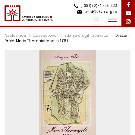
(+381) (0)24 535-533
ured@zkvh.org.rs
Pretraži
Naslovnica
Izdavaštovo
Izdanja drugih izdavača
Dražen
Prćić: Maria Theresianopolis 1787