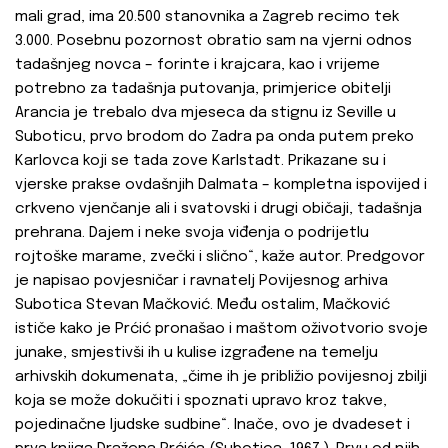
mali grad, ima 20.500 stanovnika a Zagreb recimo tek
3.000. Posebnu pozornost obratio sam na vjerni odnos
tadašnjeg novca – forinte i krajcara, kao i vrijeme
potrebno za tadašnja putovanja, primjerice obitelji
Arancia je trebalo dva mjeseca da stignu iz Seville u
Suboticu, prvo brodom do Zadra pa onda putem preko
Karlovca koji se tada zove Karlstadt. Prikazane su i
vjerske prakse ovdašnjih Dalmata – kompletna ispovijed i
crkveno vjenčanje ali i svatovski i drugi običaji, tadašnja
prehrana. Dajem i neke svoja viđenja o podrijetlu
rojtoške marame, zvečki i slično“, kaže autor. Predgovor
je napisao povjesničar i ravnatelj Povijesnog arhiva
Subotica Stevan Mačković. Među ostalim, Mačković
ističe kako je Prćić pronašao i maštom oživotvorio svoje
junake, smjestivši ih u kulise izgrađene na temelju
arhivskih dokumenata, „čime ih je približio povijesnoj zbilji
koja se može dokučiti i spoznati upravo kroz takve,
pojedinačne ljudske sudbine“. Inače, ovo je dvadeset i