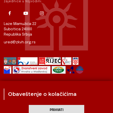
zajednice u Vojvodini.
Laze Mamužića 22
Subotica 24000
Republika Srbija
ured@zkvh.org.rs
Obaveštenje o kolačićima
Zavod
Aktualnosti
Izdavaštvo
Digitalizirana baština
Hrvati u Srbiji
Kulturna scena
Kulturna baština
PRIHVATI