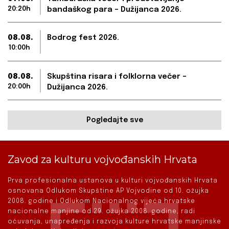
20:20h
bandaškog para – Dužijanca 2026.
08.08.
Bodrog fest 2026.
10:00h
08.08.
Skupština risara i folklorna večer –
20:00h
Dužijanca 2026.
Pogledajte sve
Zavod za kulturu vojvođanskih Hrvata
Prva profesionalna ustanova u kulturi vojvođanskih Hrvata
osnovana Odlukom Skupštine AP Vojvodine od 10. ožujka
2008. godine i Odlukom Nacionalnog vijeća hrvatske
nacionalne manjine od 29. ožujka 2008. godine, radi
očuvanja, unapređenja i razvoja kulture hrvatske manjinske