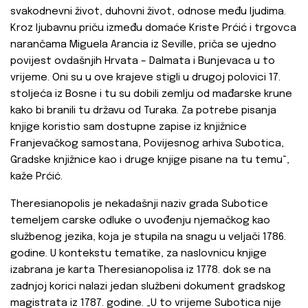
svakodnevni život, duhovni život, odnose među ljudima.
Kroz ljubavnu priču između domaće Kriste Prćić i trgovca
narančama Miguela Arancia iz Seville, priča se ujedno
povijest ovdašnjih Hrvata – Dalmata i Bunjevaca u to
vrijeme. Oni su u ove krajeve stigli u drugoj polovici 17.
stoljeća iz Bosne i tu su dobili zemlju od mađarske krune
kako bi branili tu državu od Turaka. Za potrebe pisanja
knjige koristio sam dostupne zapise iz knjižnice
Franjevačkog samostana, Povijesnog arhiva Subotica,
Gradske knjižnice kao i druge knjige pisane na tu temu“,
kaže Prćić.
Theresianopolis je nekadašnji naziv grada Subotice
temeljem carske odluke o uvođenju njemačkog kao
službenog jezika, koja je stupila na snagu u veljači 1786.
godine. U kontekstu tematike, za naslovnicu knjige
izabrana je karta Theresianopolisa iz 1778. dok se na
zadnjoj korici nalazi jedan službeni dokument gradskog
magistrata iz 1787. godine. „U to vrijeme Subotica nije