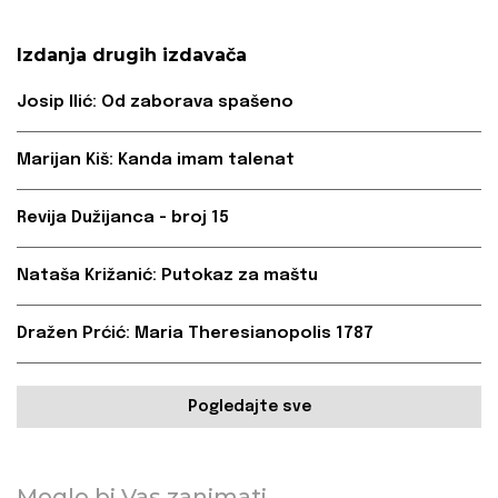
Izdanja drugih izdavača
Josip Ilić: Od zaborava spašeno
Marijan Kiš: Kanda imam talenat
Revija Dužijanca - broj 15
Nataša Križanić: Putokaz za maštu
Dražen Prćić: Maria Theresianopolis 1787
Pogledajte sve
Moglo bi Vas zanimati...