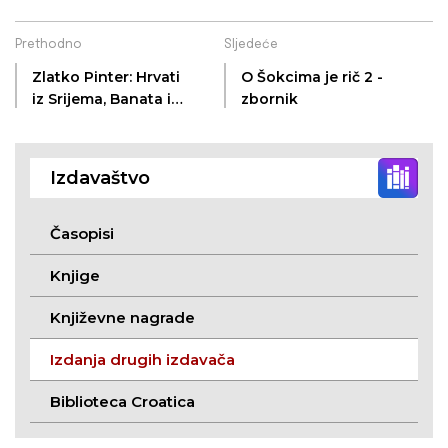
Prethodno
Sljedeće
Zlatko Pinter: Hrvati
O Šokcima je rič 2 -
iz Srijema, Banata i
zbornik
Bačke – Progon i
etničko čišćenje (1991.
– 1995.)
Izdavaštvo
Časopisi
Knjige
Književne nagrade
Izdanja drugih izdavača
Biblioteca Croatica