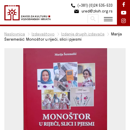
(+381) (0)24 535-533
ured@zkvh.org.rs
Pretraži
Naslovnica
Izdavaštovo
Izdanja drugih izdavača
Marija
Šeremešić: Monoštor u riječi, slici i pjesmi