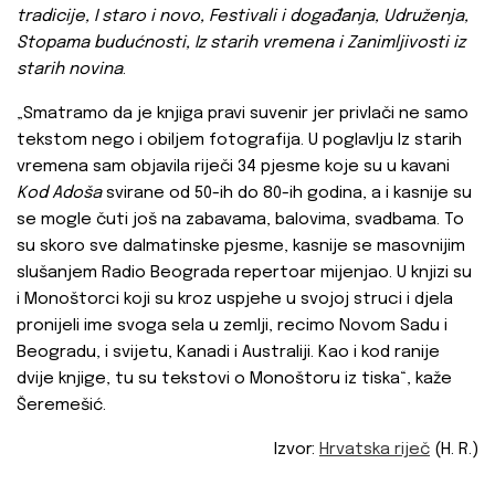
tradicije, I staro i novo, Festivali i događanja, Udruženja,
Stopama budućnosti, Iz starih vremena i Zanimljivosti iz
starih novina
.
„Smatramo da je knjiga pravi suvenir jer privlači ne samo
tekstom nego i obiljem fotografija. U poglavlju Iz starih
vremena sam objavila riječi 34 pjesme koje su u kavani
Kod Adoša
svirane od 50-ih do 80-ih godina, a i kasnije su
se mogle čuti još na zabavama, balovima, svadbama. To
su skoro sve dalmatinske pjesme, kasnije se masovnijim
slušanjem Radio Beograda repertoar mijenjao. U knjizi su
i Monoštorci koji su kroz uspjehe u svojoj struci i djela
pronijeli ime svoga sela u zemlji, recimo Novom Sadu i
Beogradu, i svijetu, Kanadi i Australiji. Kao i kod ranije
dvije knjige, tu su tekstovi o Monoštoru iz tiska“, kaže
Šeremešić.
Izvor:
Hrvatska riječ
(H. R.)