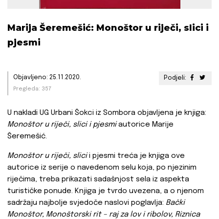
Marija Šeremešić: Monoštor u riječi, slici i
pjesmi
Objavljeno: 25.11.2020.
Podjeli:
Pregleda: 357
U nakladi UG Urbani Šokci iz Sombora objavljena je knjiga:
Monoštor u riječi, slici i pjesmi
autorice Marije
Šeremešić.
Monoštor
u riječi, slici
i pjesmi treća je knjiga ove
autorice iz serije o navedenom selu koja, po njezinim
riječima, treba prikazati sadašnjost sela iz aspekta
turističke ponude. Knjiga je tvrdo uvezena, a o njenom
sadržaju najbolje svjedoče naslovi poglavlja:
Bački
Monoštor, Monoštorski rit – raj za lov i ribolov, Riznica