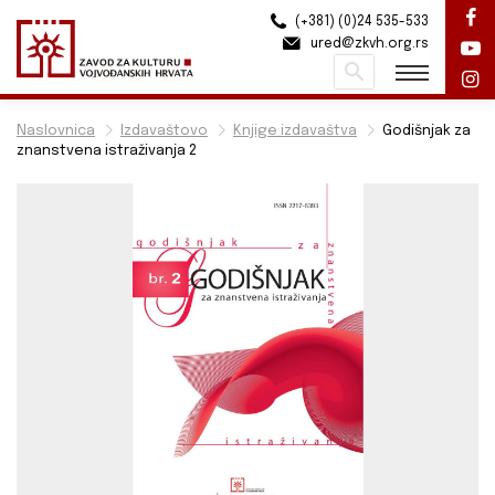
(+381) (0)24 535-533
ured@zkvh.org.rs
Pretraži
Naslovnica
Izdavaštovo
Knjige izdavaštva
Godišnjak za
znanstvena istraživanja 2