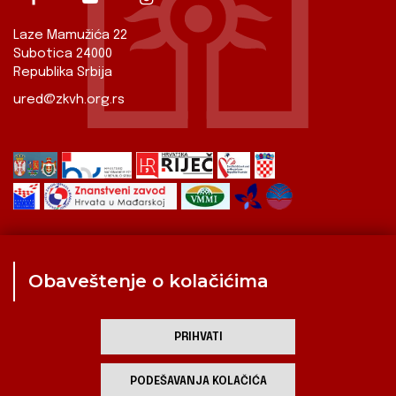
Laze Mamužića 22
Subotica 24000
Republika Srbija
ured@zkvh.org.rs
Obaveštenje o kolačićima
Zavod
Aktualnosti
Izdavaštvo
Digitalizirana baština
Hrvati u Srbiji
Kulturna scena
Kulturna baština
PRIHVATI
Zavod za kulturu vojvođanskih Hrvata
PODEŠAVANJA KOLAČIĆA