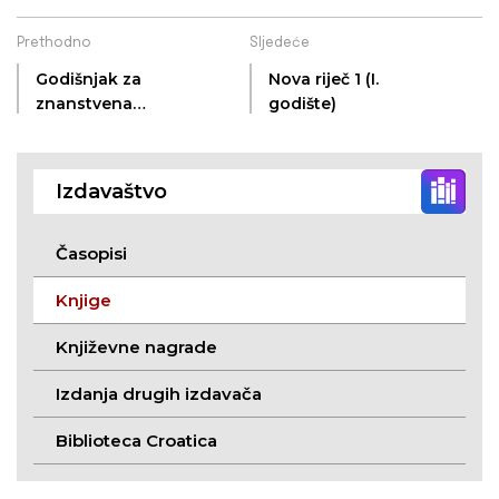
Prethodno
Sljedeće
Godišnjak za
Nova riječ 1 (I.
znanstvena
godište)
istraživanja 3
Izdavaštvo
Časopisi
Knjige
Književne nagrade
Izdanja drugih izdavača
Biblioteca Croatica