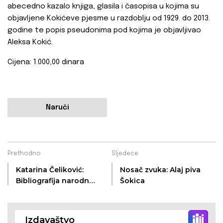
abecedno kazalo knjiga, glasila i časopisa u kojima su
objavljene Kokićeve pjesme u razdoblju od 1929. do 2013.
godine te popis pseudonima pod kojima je objavljivao
Aleksa Kokić.
Cijena: 1.000,00 dinara
Naruči
Prethodno
Sljedeće
Katarina Čeliković:
Nosač zvuka: Alaj piva
Bibliografija narodnih
Šokica
pripovjedaka i djela
Balinta Vujkova
Izdavaštvo