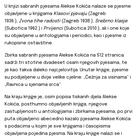
U knjizi sabranih pjesama Alekse Kokića nalaze se pjesme
objavljene u knjigama
Klasovi pjevaju
(Zagreb
1936.),
Zvona tihe radosti
(Zagreb 1938.),
Srebrno klasje
(Subotica 1962.) i
Prvijenci
(Subotica 2010.), ali i one koje
su objavljene u antologijama i periodici, kao i pjesme iz
rukopisne ostavštine.
Zbirka sabranih pjesama Alekse Kokića na 512 stranica
sadrži tri stotine dvadeset osam njegovih pjesama, te
je kao takva daleko najcjelovitija. Unutar knjige, pjesme
su podijeljene u dvije velike cjeline: „Čežnja za visinama“ i
„Ravnica u sjenama srca“.
Na kraju knjige je, osim popisa tiskanih djela Alekse
Kokića, posthumno objavljenih knjiga, njegove
zastupljenosti u antologijama i zbirkama pjesama, po prvi
puta objavljeno abecedno kazalo pjesama Alekse Kokića
s podacima u kojim je sve knjigama i časopisima
objavljena pojedina pjesma. Na kraju knjige nalazi se i