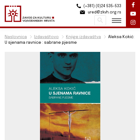
(+381) (0)24 535-533
ured@zkvh.org.rs
Pretraži
Naslovnica
Izdavaštovo
Knjige izdavaštva
Aleksa Kokić:
U sjenama ravnice : sabrane pjesme