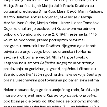
skupština je održana 5. VIII. 1947. Prvi predsjednik je bio
Matija Sitarić, a tajnik Matija Jelić. Pravila Društva su
potpisali predlagači Šima Rica, Marin Dekić, Marin Radičev,
Martin Balažev, Antun Gorjanac, Mika Ivošev, Matija
Mrvičin, Ivan Sudar, Matija Kolar – Knez i Lazar Tomašev.
Odjel za unutarnje poslove pri Kotarskom narodnom
odboru u Somboru donio je 2. X. 1947. rješenje br. 1445
kojim se odobrava, prema podnijetim pravilima i
programu, osnutak i rad Društva. Njegova djelatnost
odvijala se prije svega kroz rad dramske i folklorne
sekcije (folklorna je već 24. VIII. 1947. gostovalo u
Zagrebu na II. smotri
Seljačke sloge
) te kroz držanje
predavanja, organiziranje igranki, knjižnicu i čitaonicu.
Sve do početka 1950-ih godina dramska sekcija često je
bila na višednevnim gostovanjima po baranjskim selima.
Nakon nepune dvije godine uspješnog rada, Društvo je
moralo promijeniti ime u
Kulturno-prosvetno društvo
,
pod kojim je djelovalo do 1952. kada se ponovno moralo