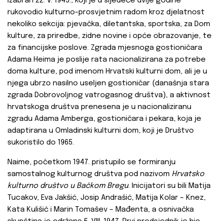
izabran 22. V. 1945., koji je u sljedeće dvije godine
rukovodio kulturno-prosvjetnim radom kroz djelatnost
nekoliko sekcija: pjevačka, diletantska, sportska, za Dom
kulture, za priredbe, zidne novine i opće obrazovanje, te
za financijske poslove. Zgrada mjesnoga gostioničara
Adama Heima je poslije rata nacionalizirana za potrebe
doma kulture, pod imenom Hrvatski kulturni dom, ali je u
njega ubrzo nasilno useljen gostioničar (današnja stara
zgrada Dobrovoljnog vatrogasnog društva), a aktivnost
hrvatskoga društva prenesena je u nacionaliziranu
zgradu Adama Amberga, gostioničara i pekara, koja je
adaptirana u Omladinski kulturni dom, koji je Društvo
sukoristilo do 1965.
Naime, početkom 1947. pristupilo se formiranju
samostalnog kulturnog društva pod nazivom
Hrvatsko
kulturno društvo u Bačkom Bregu
. Inicijatori su bili Matija
Tucakov, Eva Jakšić, Josip Andrašić, Matija Kolar – Knez,
Kata Kulišić i Marin Tomašev – Mađenta, a osnivačka