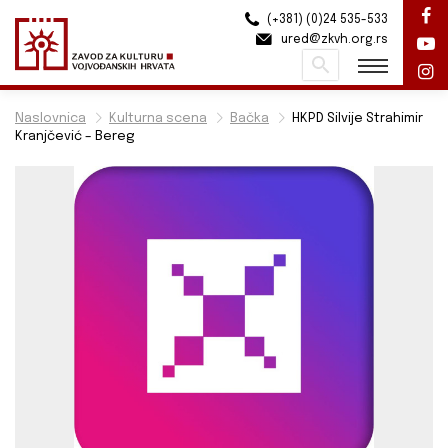
(+381) (0)24 535-533
ured@zkvh.org.rs
Pretraži
Naslovnica
Kulturna scena
Bačka
HKPD Silvije Strahimir
Kranjčević – Bereg