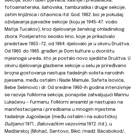
sekcija, solo i duet pjevača, kasnije i predavačka,
fotoamaterska, šahovska, tamburaška i druge sekcije,
zatim knjižnica i čitaonica itd. God. 1962. bio je pokušaj
oživljavanja pjevačke sekcije (koju je 1945-47. vodio
Matija Tucakov), kroz djelovanje ženskog omladinskog
zbora. Poslijeratno seosko kino, koje je prikazivalo
predstave 1953.-72, od 1964. djelovalo je u okviru Društva.
Od 1960. do 1965. građen je Dom kulture u dvorištu
mjesnoga ureda, što je postalo novo sjedište Društva. U
okviru djelovanja glazbene sekcije u selu je priređivano
brojna gostovanja nastupa tadašnjih solista narodnih
pjesama, među ostalim i Nade Mamule, Safeta Isovića,
Bebe Selimović i dr. Od sredine 1960-ih godina intenzivnije
se razvija folklorna sekcija, ponajviše zahvaljujući Marinu
Lukačevu – Furmanu. Folklorni ansambl je nastupao na
manifestacijama i priredbama u mnogim mjestima
tadašnje Jugoslavije (među ostalim i na subotičkoj
Dužijanci
1971.,
Đakovačkim vezovima
1972. itd.), u
Madžarskoj (Mohač, Santovo, Bikić /madž. Bácsbokod/,