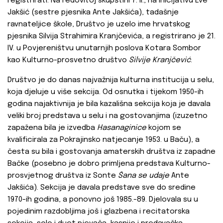
registrirati. Na redovitoj skupštini 7. II., na inicijativu Eve
Jakšić (sestre pjesnika Ante Jakšića), tadašnje
ravnateljice škole, Društvo je uzelo ime hrvatskog
pjesnika Silvija Strahimira Kranjčevića, a registrirano je 21.
IV. u Povjereništvu unutarnjih poslova Kotara Sombor
kao Kulturno-prosvetno društvo
Silvije Kranjčević
.
Društvo je do danas najvažnija kulturna institucija u selu,
koja djeluje u više sekcija. Od osnutka i tijekom 1950-ih
godina najaktivnija je bila kazališna sekcija koja je davala
veliki broj predstava u selu i na gostovanjima (izuzetno
zapažena bila je izvedba
Hasanaginice
kojom se
kvalificirala za Pokrajinsko natjecanje 1953. u Baču), a
česta su bila i gostovanja amaterskih društva iz zapadne
Bačke (posebno je dobro primljena predstava Kulturno-
prosvjetnog društva iz Sonte
Šana se udaje
Ante
Jakšića). Sekcija je davala predstave sve do sredine
1970-ih godina, a ponovno još 1985.-89. Djelovala su u
pojedinim razdobljima još i glazbena i recitatorska