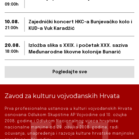
09:00h
10.08.
Zajednički koncert HKC-a Bunjevačko kolo i
21:00h
KUD-a Vuk Karadžić
20.08.
Izložba slika s XXIX. i početak XXX. saziva
18:00h
Međunarodne likovne kolonije Bunarić
Pogledajte sve
Zavod za kulturu vojvođanskih Hrvata
Prva profesionalna ustanova u kulturi vojvođanskih Hrvata
osnovana Odlukom Skupštine AP Vojvodine od 10. ožujka
2008. godine i Odlukom Nacionalnog vijeća hrvatske
nacionalne manjine od 29. ožujka 2008. godine, radi
očuvanja, unapređenja i razvoja kulture hrvatske manjinske