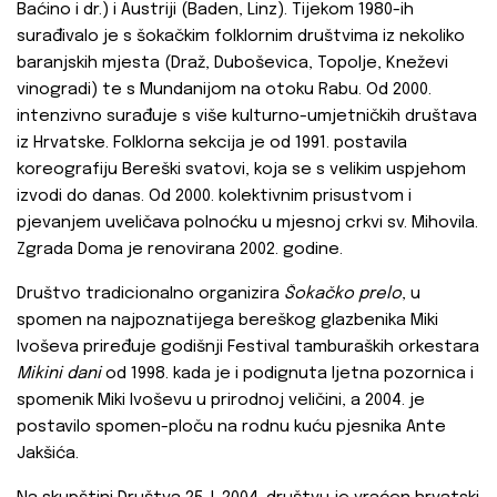
Baćino i dr.) i Austriji (Baden, Linz). Tijekom 1980-ih
surađivalo je s šokačkim folklornim društvima iz nekoliko
baranjskih mjesta (Draž, Duboševica, Topolje, Kneževi
vinogradi) te s Mundanijom na otoku Rabu. Od 2000.
intenzivno surađuje s više kulturno-umjetničkih društava
iz Hrvatske. Folklorna sekcija je od 1991. postavila
koreografiju Bereški svatovi, koja se s velikim uspjehom
izvodi do danas. Od 2000. kolektivnim prisustvom i
pjevanjem uveličava polnoćku u mjesnoj crkvi sv. Mihovila.
Zgrada Doma je renovirana 2002. godine.
Društvo tradicionalno organizira
Šokačko prelo
, u
spomen na najpoznatijega bereškog glazbenika Miki
Ivoševa priređuje godišnji Festival tamburaških orkestara
Mikini dani
od 1998. kada je i podignuta ljetna pozornica i
spomenik Miki Ivoševu u prirodnoj veličini, a 2004. je
postavilo spomen-ploču na rodnu kuću pjesnika Ante
Jakšića.