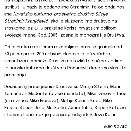
Na skupštini Društva 25. I. 2004. društvu je vraćen hrvatski
atribut i u naziv je dodano ime Strahimir, te od onda nosi
ime
Hrvatsko kulturno-prosvetno društvo Silvije
Strahimir Kranjčević
. Iako je službeno ime društvo na
srpskome jeziku, u praksi se koristi hrvatskim oblikom
svojega imena. God. 2005. izdana je monografija Društva.
Od osnutka u različitim razdobljima, društvo je imalo od
50 pa do preko 200 aktivnih članova, a još veći broj
simpatizera pomaže Društvo na različite načine. Jedino
je seosko kulturno društvo u Podunavlju koje ima vlastite
prostorije.
Dosadašnji predsjednici Društva su Matija Sitarić, Marin
Tomašev – Mađenta (u više mandata), Mika Ivošev – Taca
(sin svirača Mike Ivoševa), Matija Kolar – Knez, Niko
Krišto, Stipan Jelić, Marko Ilić, Adam Tubić, Stipan Katačić
i Tamara Lerić, dok je počasni predsjednik Joza Kolar.
Ivan Kovač