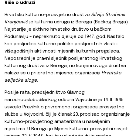
Više o udruzi
Hrvatsko kulturno-prosvjetno društvo
Silvije Strahimir
Kranjčević
je kulturna udruga iz Berega (Bačkog Brega).
Najstarije je aktivno hrvatsko društvo u bačkom
Podunavlju – neprekinuto djeluje od 1947. god. Nastalo
kao posljedica kulturne politike poslijeratnih vlasti i
višegodišnjih aktivnosti mjesnih kulturnih pregalaca.
Neposredni je pravni sljednik poslijeratnog Hrvatskog
kulturnog društva iz Berega, no korijeni ovoga društva
nalaze se u prijeratnoj mjesnoj organizaciji
Hrvatske
seljačke sloge.
Poslije rata, predsjedništvo Glavnog
narodnooslobodilačkog odbora Vojvodine je 14. II. 1945.
usvojilo Pravilnik o privremenoj organizaciji prosvjetne
službe u Vojvodini, čiji je članak 23. propisao organiziranje
kulturno-prosvjetnog amaterizma u naseljenim
mjestima. U Beregu je Mjesni kulturno-prosvjetni savjet