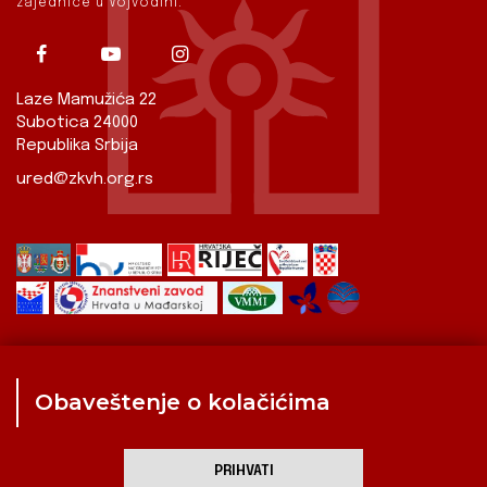
zajednice u Vojvodini.
Laze Mamužića 22
Subotica 24000
Republika Srbija
ured@zkvh.org.rs
Obaveštenje o kolačićima
Zavod
Aktualnosti
Izdavaštvo
Digitalizirana baština
Hrvati u Srbiji
Kulturna scena
Kulturna baština
PRIHVATI