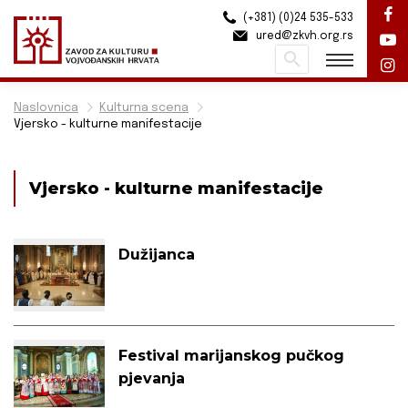
(+381) (0)24 535-533
ured@zkvh.org.rs
Pretraži
Naslovnica
Kulturna scena
Vjersko - kulturne manifestacije
Vjersko - kulturne manifestacije
Dužijanca
Festival marijanskog pučkog
pjevanja