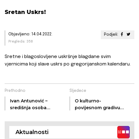
Sretan Uskrs!
Objavljeno: 14.04.2022.
Podjeli:
Pregleda: 358
Sretne i blagoslovljene uskršnje blagdane svim
vjernicima koji slave uskrs po gregorijanskom kalendaru.
Prethodno
Sljedeće
Ivan Antunović –
O kulturno-
središnja osoba
povijesnom gradivu
preporodnog
Hrvata u Srbiji na
pokreta bačkih
međunarodnoj
Hrvata
konferenciji u
Aktualnosti
Pleternici