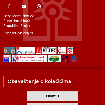
Laze Mamužića 22
Subotica 24000
Republika Srbija
ured@zkvh.org.rs
Obaveštenje o kolačićima
Zavod
Aktualnosti
Izdavaštvo
Digitalizirana baština
Hrvati u Srbiji
Kulturna scena
Kulturna baština
PRIHVATI