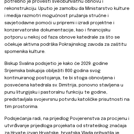
potrebno je provesti sveobuhvatnu obnovu i
rekonstrukciju. Uputio je zamolbu da Ministarstvo kulture
i medija razmotri mogućnost pružanja stručne i
savjetodavne pomoći u pripremi i izradi projektne i
konzervatorske dokumentacije, kao i financijsku
potporu u nekoj od faza obnove katedrale za što se
očekuje aktivna podrška Pokrajinskog zavoda za zaštitu
spomenika kulture.
Biskup Svalina podsjetio je kako će 2029. godine
Srijemska biskupija obilježiti 800 godina svog
kontinuiranog postojanja, te bi stoga obnovljena i
posvećena katedrala sv. Dimitrija, ponovno stavljena u
punu liturgijsku i pastoralnu funkciju te godine,
predstavljala svojevrsnu potvrdu katoličke prisutnosti na
tim prostorima.
Podsjećanja radi, na prijedlog Povjerenstva za procjenu i
utvrđivanje prijedloga projekata od strateškog značaja
za Hrvate izvan Hrvatske, hrvatska Vlada prihvatila je