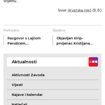
Srijemu“.
Izvor:
Hrvatska riječ
(S. D.)
Prethodno
Sljedeće
Razgovor s Lajčom
Objavljen strip-
Perušićem,
prvijenac Kristijana
književnikom
Sekulića
Aktualnosti
Aktivnosti Zavoda
Vijesti
Najave i kalendar
Natječaji