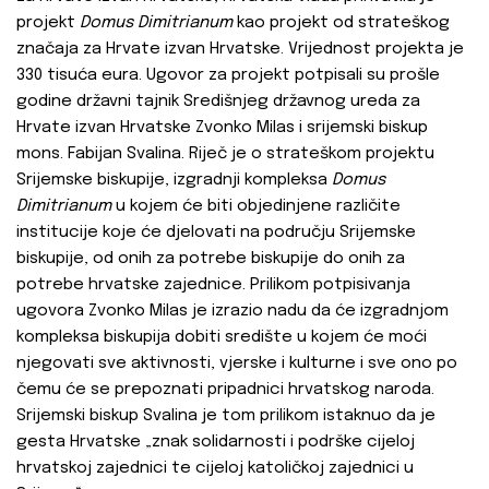
projekt
Domus Dimitrianum
kao projekt od strateškog
značaja za Hrvate izvan Hrvatske. Vrijednost projekta je
330 tisuća eura. Ugovor za projekt potpisali su prošle
godine državni tajnik Središnjeg državnog ureda za
Hrvate izvan Hrvatske Zvonko Milas i srijemski biskup
mons. Fabijan Svalina. Riječ je o strateškom projektu
Srijemske biskupije, izgradnji kompleksa
Domus
Dimitrianum
u kojem će biti objedinjene različite
institucije koje će djelovati na području Srijemske
biskupije, od onih za potrebe biskupije do onih za
potrebe hrvatske zajednice. Prilikom potpisivanja
ugovora Zvonko Milas je izrazio nadu da će izgradnjom
kompleksa biskupija dobiti središte u kojem će moći
njegovati sve aktivnosti, vjerske i kulturne i sve ono po
čemu će se prepoznati pripadnici hrvatskog naroda.
Srijemski biskup Svalina je tom prilikom istaknuo da je
gesta Hrvatske „znak solidarnosti i podrške cijeloj
hrvatskoj zajednici te cijeloj katoličkoj zajednici u