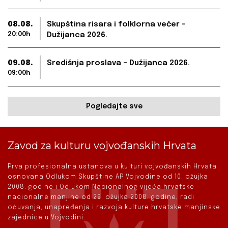
08.08.
Skupština risara i folklorna večer –
20:00h
Dužijanca 2026.
09.08.
Središnja proslava – Dužijanca 2026.
09:00h
Pogledajte sve
Zavod za kulturu vojvođanskih Hrvata
Prva profesionalna ustanova u kulturi vojvođanskih Hrvata
osnovana Odlukom Skupštine AP Vojvodine od 10. ožujka
2008. godine i Odlukom Nacionalnog vijeća hrvatske
nacionalne manjine od 29. ožujka 2008. godine, radi
očuvanja, unapređenja i razvoja kulture hrvatske manjinske
zajednice u Vojvodini.