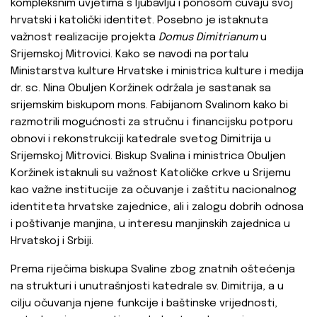
kompleksnim uvjetima s ljubavlju i ponosom čuvaju svoj
hrvatski i katolički identitet. Posebno je istaknuta
važnost realizacije projekta
Domus Dimitrianum
u
Srijemskoj Mitrovici. Kako se navodi na portalu
Ministarstva kulture Hrvatske i ministrica kulture i medija
dr. sc. Nina Obuljen Koržinek održala je sastanak sa
srijemskim biskupom mons. Fabijanom Svalinom kako bi
razmotrili mogućnosti za stručnu i financijsku potporu
obnovi i rekonstrukciji katedrale svetog Dimitrija u
Srijemskoj Mitrovici. Biskup Svalina i ministrica Obuljen
Koržinek istaknuli su važnost Katoličke crkve u Srijemu
kao važne institucije za očuvanje i zaštitu nacionalnog
identiteta hrvatske zajednice, ali i zalogu dobrih odnosa
i poštivanje manjina, u interesu manjinskih zajednica u
Hrvatskoj i Srbiji.
Prema riječima biskupa Svaline zbog znatnih oštećenja
na strukturi i unutrašnjosti katedrale sv. Dimitrija, a u
cilju očuvanja njene funkcije i baštinske vrijednosti,