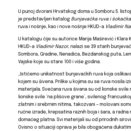
U punoj dvorani Hrvatskog doma u Somboru 5. list
je predstavljen katalog
Bunjevačka ruva i šokačka
ruva i nošnje, kao i nove nošnje HKUD-a
Vladimir Na
U katalogu čije su autorice Marija Maširević i Klara Ka
HKUD-a
Vladimir Nazor
, nalazi se 39 starih bunjeva
Sombora, Gradine, Nenadića, Bezdanskog puta, Lem
Vajske koje su stare 100 i više godina.
„Ističemo unikatnost bunjevačkih ruva koja oslikav
kojem su šivena. Prilike u kojima su se ruva nosila i
materijala. Svečana ruva šivana su od lionske svile ra
lionske svile ‘na plišove grane’, svilenog francu
zlatnim i srebrnim nitima, takozvani – molovani somo
ručne izrade, krepsatina raznih boja i šara, a radna 
domaćeg platna. Svi materijali su od prirodnih sirovi
Ovisno o situaciji oprava je bila obogaćena dukati