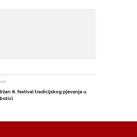
eće
ržan 8. festival tradicijskog pjevanja u
botici