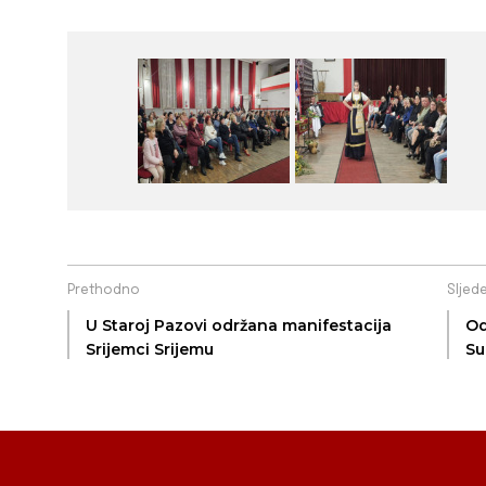
Prethodno
Sljed
U Staroj Pazovi održana manifestacija
Od
Srijemci Srijemu
Su