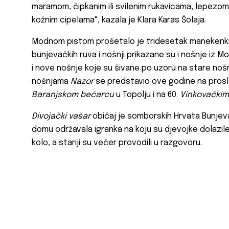
maramom, čipkanim ili svilenim rukavicama, lepezo
kožnim cipelama", kazala je Klara Karas Šolaja.
Modnom pistom prošetalo je tridesetak manekenki k
bunjevačkih ruva i nošnji prikazane su i nošnje iz M
i nove nošnje koje su šivane po uzoru na stare nošn
nošnjama
Nazor
se predstavio ove godine na proslav
Baranjskom bećarcu
u Topolju i na 60.
Vinkovačkim
Divojački vašar
običaj je somborskih Hrvata Bunjeva
domu održavala igranka na koju su djevojke dolazile 
kolo, a stariji su večer provodili u razgovoru.