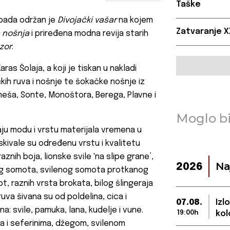
Taške
opada održan je
Divojački vašar
na kojem
Zatvaranje X
 nošnja
i priređena modna revija starih
zor
.
ras Šolaja, a koji je tiskan u nakladi
čkih ruva i nošnje te šokačke nošnje iz
eša, Sonte, Monoštora, Berega, Plavne i
Moglo bi
aju modu i vrstu materijala vremena u
ziskivale su određenu vrstu i kvalitetu
znih boja, lionske svile 'na slipe grane’,
Na
2026
skog somota, svilenog somota protkanog
t, raznih vrsta brokata, bilog šlingeraja
ruva šivana su od poldelina, cica i
07.08.
Izl
na: svile, pamuka, lana, kudelje i vune.
19:00h
kol
ma i seferinima, džegom, svilenom