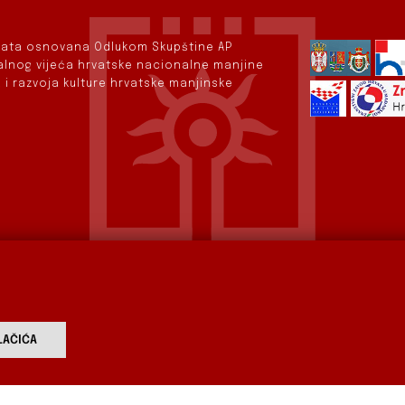
rvata osnovana Odlukom Skupštine AP
nalnog vijeća hrvatske nacionalne manjine
 i razvoja kulture hrvatske manjinske
AČIĆA
vod
Aktualnosti
Izdavaštvo
Digitalizirana baština