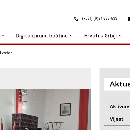
(+381) (0)24 535-533
o
Digitalizirana baština
Hrvati u Srbiji
i vašar
Aktua
Aktivno
Vijesti