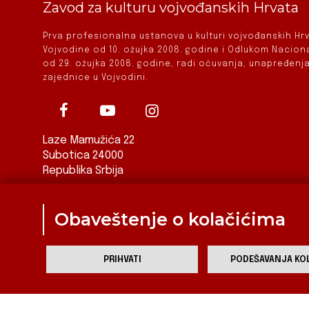
Zavod za kulturu vojvođanskih Hrvata
Prva profesionalna ustanova u kulturi vojvođanskih H
Vojvodine od 10. ožujka 2008. godine i Odlukom Nacio
od 29. ožujka 2008. godine, radi očuvanja, unapređenja
zajednice u Vojvodini.
Laze Mamužića 22
Subotica 24000
Republika Srbija
ured@zkvh.org.rs
Obaveštenje o kolačićima
PRIHVATI
PODEŠAVANJA KOL
Za