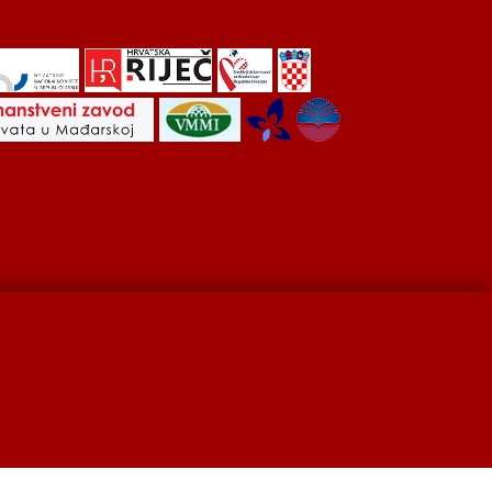
Hrvati u Srbiji
Kulturna scena
Kulturna baština