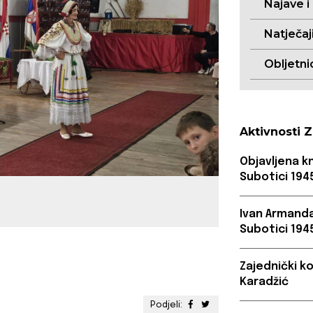
Najave i
Natječaj
Obljetni
Aktivnosti 
Objavljena k
Subotici 1945
Ivan Armand
Subotici 1945
Zajednički k
Karadžić
Podjeli: