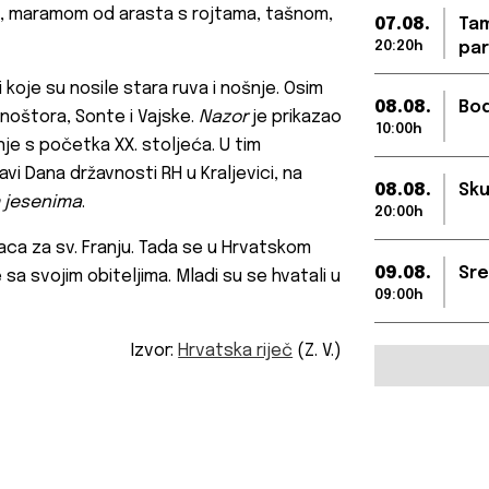
m, maramom od arasta s rojtama, tašnom,
07.08.
Tam
20:20h
par
oje su nosile stara ruva i nošnje. Osim
08.08.
Bod
onoštora, Sonte i Vajske.
Nazor
je prikazao
10:00h
je s početka XX. stoljeća. U tim
i Dana državnosti RH u Kraljevici, na
08.08.
Sku
 jesenima
.
20:00h
ca za sv. Franju. Tada se u Hrvatskom
09.08.
Sre
sa svojim obiteljima. Mladi su se hvatali u
09:00h
Izvor:
Hrvatska riječ
(Z. V.)