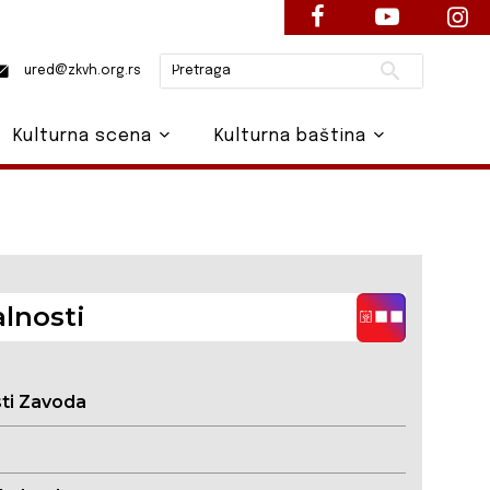
Pretraži
ured@zkvh.org.rs
Kulturna scena
Kulturna baština
lnosti
sti Zavoda