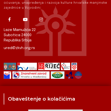
očuvanja, unapređenja i razvoja kulture hrvatske manjinske
zajednice u Vojvodini.
Laze Mamužića 22
Subotica 24000
Republika Srbija
ured@zkvh.org.rs
Obaveštenje o kolačićima
Zavod
Aktualnosti
Izdavaštvo
Digitalizirana baština