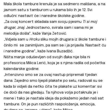
Mala škola tambure krenula je sa sedmero mališana, a na
javnom satu s tamburom u rukama bilo ih je 12. Svi
odlučni: nastavit će i naredne školske godine.
„Za ovaj koncert skladala sam svoju pjesmu
Ti si moj
drugar, znaj
. Jednostavno, svirala sam i sama mi je
melodija došla", kaže Vanja Zetović.
„Vidjela sam u
Hrcku
sliku mojih drugara iz škole tambure i
činilo mi se zanimljivim, pa sam se i ja prijavila. Nastavit ću
i naredne godine", kaže Ivana Buzadžić.
Ništa manje oduševljen od svojih đaka nije bila ni
profesorica Milica Lerić, koja je s njima radila od početka
kalendarske godine.
„Intenzivno smo se za ovaj nastup pripremali tjedan
dana. Zajedno smo lijepili plakate po selu, radovali su se
kada bi vidjeli da netko čita te plakate uz komentar: svi
će doći da nas gledaju. Ta njihova volja potaknula je i
mene i tako je nastala ideja da pokažemo jedan naš sat
tambure. On je pun različitih raspoloženja, emocija,