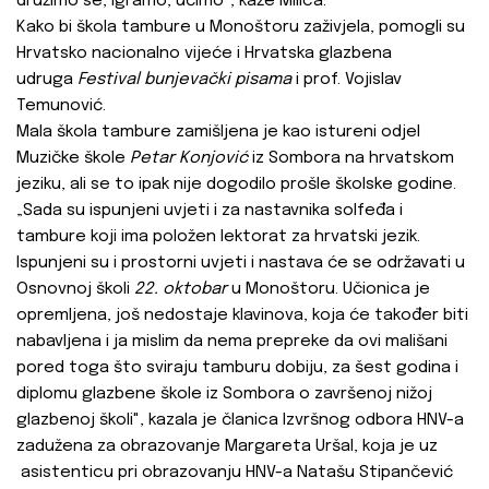
družimo se, igramo, učimo", kaže Milica.
Kako bi škola tambure u Monoštoru zaživjela, pomogli su
Hrvatsko nacionalno vijeće i Hrvatska glazbena
udruga
Festival bunjevački pisama
i prof. Vojislav
Temunović.
Mala škola tambure zamišljena je kao istureni odjel
Muzičke škole
Petar Konjović
iz Sombora na hrvatskom
jeziku, ali se to ipak nije dogodilo prošle školske godine.
„Sada su ispunjeni uvjeti i za nastavnika solfeđa i
tambure koji ima položen lektorat za hrvatski jezik.
Ispunjeni su i prostorni uvjeti i nastava će se održavati u
Osnovnoj školi
22. oktobar
u Monoštoru. Učionica je
opremljena, još nedostaje klavinova, koja će također biti
nabavljena i ja mislim da nema prepreke da ovi mališani
pored toga što sviraju tamburu dobiju, za šest godina i
diplomu glazbene škole iz Sombora o završenoj nižoj
glazbenoj školi", kazala je članica Izvršnog odbora HNV-a
zadužena za obrazovanje Margareta Uršal, koja je uz
asistenticu pri obrazovanju HNV-a Natašu Stipančević