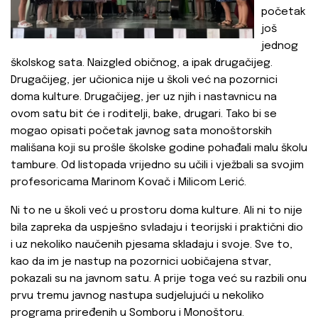
početak
još
jednog
školskog sata. Naizgled običnog, a ipak drugačijeg.
Drugačijeg, jer učionica nije u školi već na pozornici
doma kulture. Drugačijeg, jer uz njih i nastavnicu na
ovom satu bit će i roditelji, bake, drugari. Tako bi se
mogao opisati početak javnog sata monoštorskih
mališana koji su prošle školske godine pohađali malu školu
tambure. Od listopada vrijedno su učili i vježbali sa svojim
profesoricama Marinom Kovač i Milicom Lerić.
Ni to ne u školi već u prostoru doma kulture. Ali ni to nije
bila zapreka da uspješno svladaju i teorijski i praktični dio
i uz nekoliko naučenih pjesama skladaju i svoje. Sve to,
kao da im je nastup na pozornici uobičajena stvar,
pokazali su na javnom satu. A prije toga već su razbili onu
prvu tremu javnog nastupa sudjelujući u nekoliko
programa priređenih u Somboru i Monoštoru.