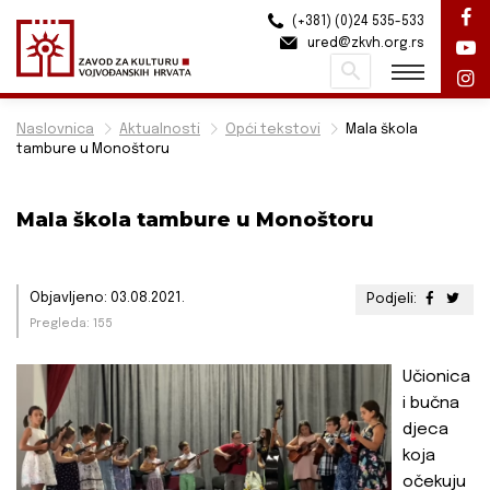
(+381) (0)24 535-533
ured@zkvh.org.rs
Pretraži
Naslovnica
Aktualnosti
Opći tekstovi
Mala škola
tambure u Monoštoru
Mala škola tambure u Monoštoru
Objavljeno: 03.08.2021.
Podjeli:
Pregleda: 155
Učionica
i bučna
djeca
koja
očekuju