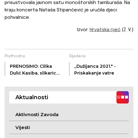
prisustvovala javnom satu monoštorskih tamburaša. Na
kraju koncerta Nataša Stipančević je uručila djeci
pohvalnice.
Izvor:
Hrvatska riječ
(Z. V.)
Prethodno
Sljedeće
PRENOSIMO: Cilika
„Dužijanca 2021." -
Dulić Kasiba, slikarica
Priskakanje vatre
naive - intervju
Aktualnosti
Aktivnosti Zavoda
Vijesti