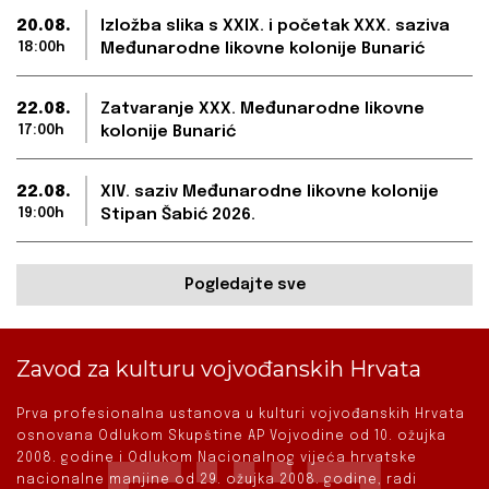
20.08.
Izložba slika s XXIX. i početak XXX. saziva
18:00h
Međunarodne likovne kolonije Bunarić
22.08.
Zatvaranje XXX. Međunarodne likovne
17:00h
kolonije Bunarić
22.08.
XIV. saziv Međunarodne likovne kolonije
19:00h
Stipan Šabić 2026.
Pogledajte sve
Zavod za kulturu vojvođanskih Hrvata
Prva profesionalna ustanova u kulturi vojvođanskih Hrvata
osnovana Odlukom Skupštine AP Vojvodine od 10. ožujka
2008. godine i Odlukom Nacionalnog vijeća hrvatske
nacionalne manjine od 29. ožujka 2008. godine, radi