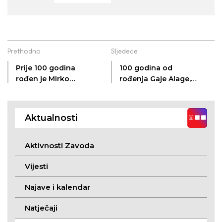
Prethodno
Sljedeće
Prije 100 godina
100 godina od
rođen je Mirko
rođenja Gaje Alage,
Vidaković, akademik,
akademika i
šumarski genetičar
teorijskog
(Lemeš, 29. 10. 1924. –
nuklearnog fizičara
Aktualnosti
Zagreb, 15. 8. 2002.)
(Lemeš, 3. 7. 1924 –
Zagreb, 7. 9. 1988.)
Aktivnosti Zavoda
Vijesti
Najave i kalendar
Natječaji