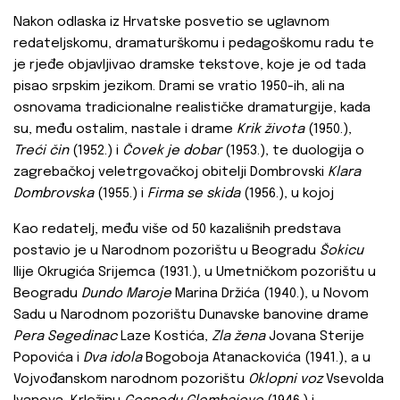
Nakon odlaska iz Hrvatske posvetio se uglavnom
redateljskomu, dramaturškomu i pedagoškomu radu te
je rjeđe objavljivao dramske tekstove, koje je od tada
pisao srpskim jezikom. Drami se vratio 1950-ih, ali na
osnovama tradicionalne realističke dramaturgije, kada
su, među ostalim, nastale i drame
Krik života
(1950.),
Treći čin
(1952.) i
Čovek je dobar
(1953.), te duologija o
zagrebačkoj veletrgovačkoj obitelji Dombrovski
Klara
Dombrovska
(1955.) i
Firma se skida
(1956.), u kojoj
Kao redatelj, među više od 50 kazališnih predstava
postavio je u Narodnom pozorištu u Beogradu
Šokicu
Ilije Okrugića Srijemca (1931.), u Umetničkom pozorištu u
Beogradu
Dundo Maroje
Marina Držića (1940.), u Novom
Sadu u Narodnom pozorištu Dunavske banovine drame
Pera Segedinac
Laze Kostića,
Zla žena
Jovana Sterije
Popovića i
Dva idola
Bogoboja Atanackovića (1941.), a u
Vojvođanskom narodnom pozorištu
Oklopni voz
Vsevolda