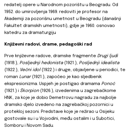
redatelj opere u Narodnom pozorištu u Beogradu. Od
1952. do umirovljenja 1969. redoviti je profesor na
Akademiji za pozorišnu umetnost u Beogradu (današnji
Fakultet dramskih umetnosti), gdje je 1960. osnovao
katedru za dramaturgiju
Književni radovi, drame, pedagoški rad
Prve književne radove, dramske fragmente
Drugi ljudi
(1918.),
Posljednji hedonista
(1921.),
Posljednji idealista
(1922.),
Večni idol
(1922.) i druge, objavljene u periodici, te
roman
Lunar
(1921.), započeo je kao sljedbenik
ekspresionizma. Uspjeh je postigao dramama
Ponoć
(1921.) i
Škorpion
(1926.), izvedenima u zagrebačkome
HNK, za koje je dobio Demetrovu nagradu za najbolje
dramsko djelo izvedeno na zagrebačkoj pozornici u
protekloj sezoni. Predstave koje je režirao u Osijeku
gostovale su i u Vojvodini, među ostalim i u Subotici,
Somboru i Novom Sadu.