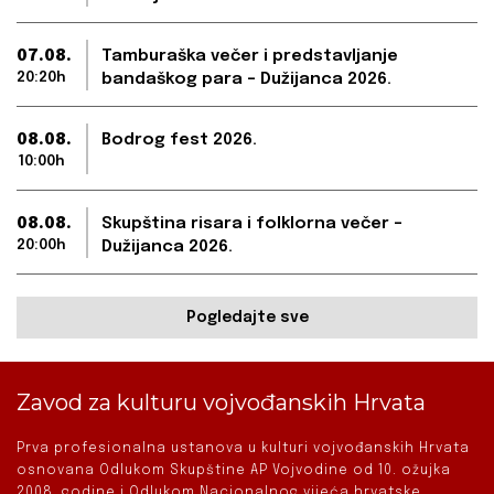
07.08.
Tamburaška večer i predstavljanje
20:20h
bandaškog para – Dužijanca 2026.
08.08.
Bodrog fest 2026.
10:00h
08.08.
Skupština risara i folklorna večer –
20:00h
Dužijanca 2026.
Pogledajte sve
Zavod za kulturu vojvođanskih Hrvata
Prva profesionalna ustanova u kulturi vojvođanskih Hrvata
osnovana Odlukom Skupštine AP Vojvodine od 10. ožujka
2008. godine i Odlukom Nacionalnog vijeća hrvatske