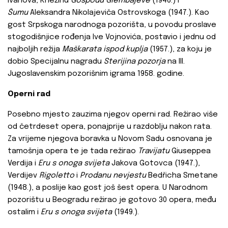
Ivanova, Krležinu
Gospodu Glembajeve
(1946.) i
Šumu
Aleksandra Nikolajeviča Ostrovskoga (1947.). Kao
gost Srpskoga narodnoga pozorišta, u povodu proslave
stogodišnjice rođenja Ive Vojnovića, postavio i jednu od
najboljih režija
Maškarata ispod kuplja
(1957.), za koju je
dobio Specijalnu nagradu
Sterijina pozorja
na III.
Jugoslavenskim pozorišnim igrama 1958. godine.
Operni rad
Posebno mjesto zauzima njegov operni rad. Režirao više
od četrdeset opera, ponajprije u razdoblju nakon rata.
Za vrijeme njegova boravka u Novom Sadu osnovana je
tamošnja opera te je tada režirao
Travijatu
Giuseppea
Verdija i
Eru s onoga svijeta
Jakova Gotovca (1947.),
Verdijev
Rigoletto
i
Prodanu nevjestu
Bedřicha Smetane
(1948.), a poslije kao gost još šest opera. U Narodnom
pozorištu u Beogradu režirao je gotovo 30 opera, među
ostalim i
Eru s onoga svijeta
(1949.).