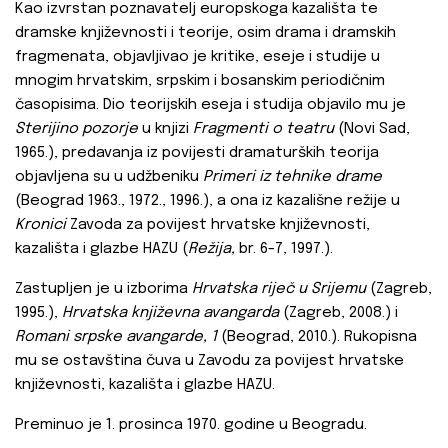
Kao izvrstan poznavatelj europskoga kazališta te
dramske književnosti i teorije, osim drama i dramskih
fragmenata, objavljivao je kritike, eseje i studije u
mnogim hrvatskim, srpskim i bosanskim periodičnim
časopisima. Dio teorijskih eseja i studija objavilo mu je
Sterijino pozorje
u knjizi
Fragmenti o teatru
(Novi Sad,
1965.), predavanja iz povijesti dramaturških teorija
objavljena su u udžbeniku
Primeri iz tehnike drame
(Beograd 1963., 1972., 1996.), a ona iz kazališne režije u
Kronici
Zavoda za povijest hrvatske književnosti,
kazališta i glazbe HAZU (
Režija,
br. 6-7, 1997.).
Zastupljen je u izborima
Hrvatska riječ u Srijemu
(Zagreb,
1995.),
Hrvatska književna avangarda
(Zagreb, 2008.) i
Romani srpske avangarde, 1
(Beograd, 2010.). Rukopisna
mu se ostavština čuva u Zavodu za povijest hrvatske
književnosti, kazališta i glazbe HAZU.
Preminuo je 1. prosinca 1970. godine u Beogradu.