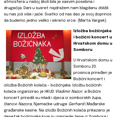
atmosfera u našoj školi bila je sasvim posebna i
drugačija. Dani u susret najdražem nam blagdanu zbližili
su nas još više i jače. Svatko od nas dao je svoj doprinos
da budemo jedno veliko i iskreno srce. (Marta Vargek)
Izložba božićnjaka
i božićni koncert u
Hrvatskom domu u
Somboru
U Hrvatskom domu u
Somboru 20.
prosinca priređen je
Božićni koncert i
izložba Božićnih kolača – božićnjaka. Izložbu božićnih
kolača organizirao je HKUD
Vladimir Nazor
, a Božićni
koncert priredili su mladi i djeca iz somborskih župa,
članovi
Nazora
, Njemačke udruge
Gerhard
i Mađarske
građanske kasine. Na izložbi Božićnih kolača prikazano je
desetak božićnjaka koje su napravile žene iz Sombora i