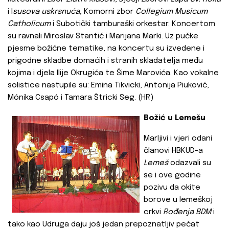
i I
susova uskrsnuća
, Komorni zbor
Collegium Musicum
Catholicum
i Subotički tamburaški orkestar. Koncertom
su ravnali Miroslav Stantić i Marijana Marki. Uz pučke
pjesme božićne tematike, na koncertu su izvedene i
prigodne skladbe domaćih i stranih skladatelja među
kojima i djela Ilije Okrugića te Šime Marovića. Kao vokalne
solistice nastupile su: Emina Tikvicki, Antonija Piuković,
Mónika Csapó i Tamara Štricki Seg. (HR)
Božić u Lemešu
Marljivi i vjeri odani
članovi HBKUD-a
Lemeš
odazvali su
se i ove godine
pozivu da okite
borove u lemeškoj
crkvi
Rođenja BDM
i
tako kao Udruga daju još jedan prepoznatljiv pečat