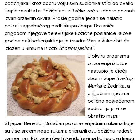
božićnjaka i kroz dobru volju svih sudionika stići do ovako
lijepih rezultata. Božićnjaci iz Bačke već su dobro poznati
izvan državnih okvira. Prošle godine jedan se nalazio
pokraj zagrebačkog nadbiskupa Josipa Bozanića
prigodom njegove televizijske Božićne poslanice, a ove
godine naš božićnjak koje je izradila Marija Vukov bit će
izložen u Rimu na izložbi
Stotinu jaslica
“.
U okviru programa
otvorenja izložbe
nastupio je dječji
zbor iz župe
Svetog
Marka
iz Žednika, a
prigodnim riječima
odlično posjećenom
auditoriju prvi se
obratio msgr.
Stjepan Beretić: „Srdačan pozdrav vrijednim rukama koje
su više srcem nego rukama pripravili ovu božićnu radost
za sve nas. Pohvale i čestitke idu i svima koji su ovu lijepu