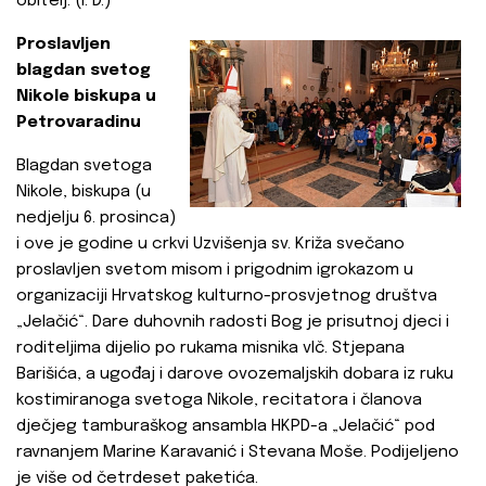
obitelj. (I. D.)
Proslavljen
blagdan svetog
Nikole biskupa u
Petrovaradinu
Blagdan svetoga
Nikole, biskupa (u
nedjelju 6. prosinca)
i ove je godine u crkvi Uzvišenja sv. Križa svečano
proslavljen svetom misom i prigodnim igrokazom u
organizaciji Hrvatskog kulturno-prosvjetnog društva
„Jelačić“. Dare duhovnih radosti Bog je prisutnoj djeci i
roditeljima dijelio po rukama misnika vlč. Stjepana
Barišića, a ugođaj i darove ovozemaljskih dobara iz ruku
kostimiranoga svetoga Nikole, recitatora i članova
dječjeg tamburaškog ansambla HKPD-a „Jelačić“ pod
ravnanjem Marine Karavanić i Stevana Moše. Podijeljeno
je više od četrdeset paketića.