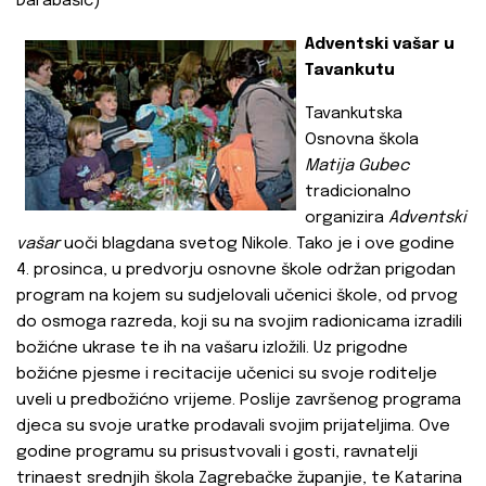
Darabašić)
Adventski vašar u
Tavankutu
Tavankutska
Osnovna škola
Matija Gubec
tradicionalno
organizira
Adventski
vašar
uoči blagdana svetog Nikole. Tako je i ove godine
4. prosinca, u predvorju osnovne škole održan prigodan
program na kojem su sudjelovali učenici škole, od prvog
do osmoga razreda, koji su na svojim radionicama izradili
božićne ukrase te ih na vašaru izložili. Uz prigodne
božićne pjesme i recitacije učenici su svoje roditelje
uveli u predbožićno vrijeme. Poslije završenog programa
djeca su svoje uratke prodavali svojim prijateljima. Ove
godine programu su prisustvovali i gosti, ravnatelji
trinaest srednjih škola Zagrebačke županjie, te Katarina