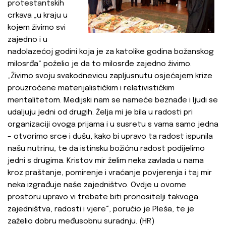
protestantskih
crkava „u kraju u
kojem živimo svi
zajedno i u
nadolazećoj godini koja je za katolike godina božanskog
milosrđa“ poželio je da to milosrđe zajedno živimo.
„Živimo svoju svakodnevicu zapljusnutu osjećajem krize
prouzročene materijalističkim i relativističkim
mentalitetom. Medijski nam se nameće beznađe i ljudi se
udaljuju jedni od drugih. Želja mi je bila u radosti pri
organizaciji ovoga prijama i u susretu s vama samo jedna
– otvorimo srce i dušu, kako bi upravo ta radost ispunila
našu nutrinu, te da istinsku božićnu radost podijelimo
jedni s drugima. Kristov mir želim neka zavlada u nama
kroz praštanje, pomirenje i vraćanje povjerenja i taj mir
neka izgrađuje naše zajedništvo. Ovdje u ovome
prostoru upravo vi trebate biti pronositelji takvoga
zajedništva, radosti i vjere“, poručio je Pleša, te je
zaželio dobru međusobnu suradnju. (HR)