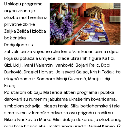
U sklopu programa
organizirana je
izložba molitvenika iz
privatne zbirke
Željka Zelića i izložba
božićnjaka.
Dodijeljene su
zahvalnice za vrijedne ruke lemeškim kućanicama i djeci
koja su pokazala umijeće izrade ukrasnih figura Katici,
Gizi, Lidiji, Ivani i Valentini Ivanković, Bojani Relić, Doci
Đurković, Dragici Horvat, Jelisaveti Galac, Kristi Tošaki te
izlagačicama iz Sombora Mariji Čuvardić, Mariji i Lidiji
Firanj.
Po starom običaju Materica akteri programa i publika
darovani su rumenim jabukama ukrašenim kovanicama,
simbolom zdravlja i blagostanja. Sliku betlehemske štale
s motivima iz lemeške crkve za ovu prigodu uradili su
Nikola Ivanković i Marko Vilić, dok je dekoraciju izložbenog
prostora božićnjaka i molitvenika uradio Danijel Kanyó. (Ž.