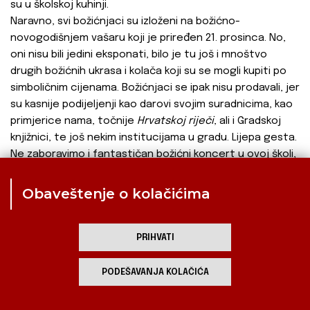
su u školskoj kuhinji.
Naravno, svi božićnjaci su izloženi na božićno-
novogodišnjem vašaru koji je priređen 21. prosinca. No,
oni nisu bili jedini eksponati, bilo je tu još i mnoštvo
drugih božićnih ukrasa i kolača koji su se mogli kupiti po
simboličnim cijenama. Božićnjaci se ipak nisu prodavali, jer
su kasnije podijeljenji kao darovi svojim suradnicima, kao
primjerice nama, točnije
Hrvatskoj riječi
, ali i Gradskoj
knjižnici, te još nekim institucijama u gradu. Lijepa gesta.
Ne zaboravimo i fantastičan božićni koncert u ovoj školi,
a održan je u dvorani za fiskulturu 22. prosinca.
Tamburaši, zbor nižih i viših odjela, solisti,
Obaveštenje o kolačićima
instrumentalisti... bilo je prekrasno kao i sve ostale
aktivnosti.
Učenici OŠ
Matko
PRIHVATI
Vuković
iz Subotice
su i ove godine
PODEŠAVANJA KOLAČIĆA
priredili
tradicionalnu