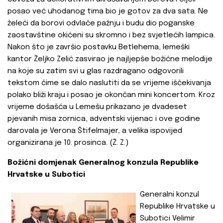
posao već uhodanog tima bio je gotov za dva sata. Ne
želeći da borovi odvlače pažnju i budu dio poganske
zaostavštine okićeni su skromno i bez svjetlećih lampica.
Nakon što je završio postavku Betlehema, lemeški
kantor Željko Zelić zasvirao je najljepše božićne melodije
na koje su zatim svi u glas razdragano odgovorili
tekstom čime se dalo naslutiti da se vrijeme iščekivanja
polako bliži kraju i posao je okončan mini koncertom. Kroz
vrijeme došašća u Lemešu prikazano je dvadeset
pjevanih misa zornica, adventski vijenac i ove godine
darovala je Verona Štifelmajer, a velika ispovijed
organizirana je 10. prosinca. (Ž. Z.)
Božićni domjenak Generalnog konzula Republike
Hrvatske u Subotici
Generalni konzul
Republike Hrvatske u
Subotici Velimir