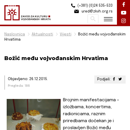
(+381) (0)24 535-533
ured@zkvh.org.rs
Pretraži
Naslovnica
Aktualnosti
Vijesti
Božić među vojvođanskim
Hrvatima
Božić među vojvođanskim Hrvatima
Objavljeno: 26.12.2015.
Podjeli:
Pregleda: 186
Brojnim manifestacijama –
izložbama, koncertima,
radionicama, raznim
priredbama dočekan je i
proslavljen Božić među