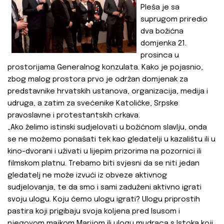
Pleša je sa
suprugom priredio
dva božićna
domjenka 21.
prosinca u
prostorijama Generalnog konzulata. Kako je pojasnio,
zbog malog prostora prvo je održan domjenak za
predstavnike hrvatskih ustanova, organizacija, medija i
udruga, a zatim za svećenike Katoličke, Srpske
pravoslavne i protestantskih crkava.
„Ako želimo istinski sudjelovati u božićnom slavlju, onda
se ne možemo ponašati tek kao gledatelji u kazalištu ili u
kino-dvorani i uživati u lijepim prizorima na pozornici ili
filmskom platnu. Trebamo biti svjesni da se niti jedan
gledatelj ne može izvući iz obveze aktivnog
sudjelovanja, te da smo i sami zaduženi aktivno igrati
svoju ulogu. Koju ćemo ulogu igrati? Ulogu priprostih
pastira koji prigibaju svoja koljena pred Isusom i
njegovom majkom Marijom ili ulogu mudraca s Istoka koji