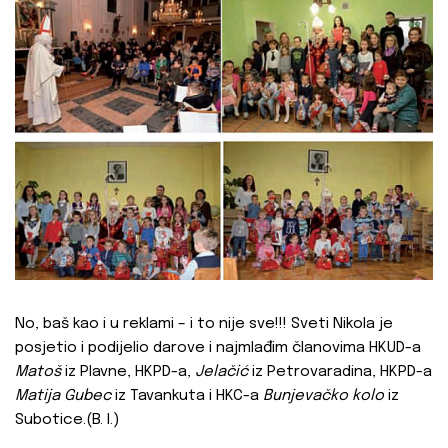
No, baš kao i u reklami – i to nije sve!!! Sveti Nikola je
posjetio i podijelio darove i najmlađim članovima HKUD-a
Matoš
iz Plavne, HKPD-a,
Jelačić
iz Petrovaradina, HKPD-a
Matija Gubec
iz Tavankuta i HKC-a
Bunjevačko kolo
iz
Subotice.(B. I.)