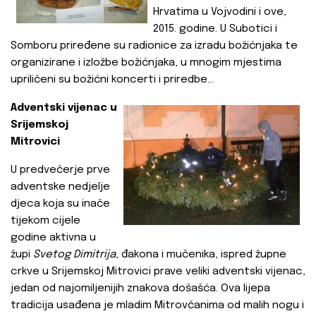
Hrvatima u Vojvodini i ove,
2015. godine. U Subotici i
Somboru priređene su radionice za izradu božićnjaka te
organizirane i izložbe božićnjaka, u mnogim mjestima
upriličeni su božićni koncerti i priredbe…
Adventski vijenac u
Srijemskoj
Mitrovici
U predvečerje prve
adventske nedjelje
djeca koja su inače
tijekom cijele
godine aktivna u
župi
Svetog Dimitrija
, đakona i mučenika, ispred župne
crkve u Srijemskoj Mitrovici prave veliki adventski vijenac,
jedan od najomiljenijih znakova došašća. Ova lijepa
tradicija usađena je mladim Mitrovčanima od malih nogu i