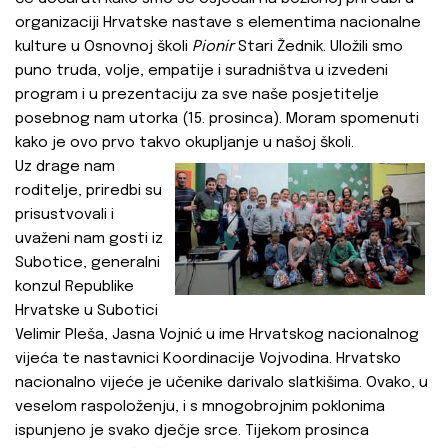
organizaciji Hrvatske nastave s elementima nacionalne
kulture u Osnovnoj školi
Pionir
Stari Žednik. Uložili smo
puno truda, volje, empatije i suradništva u izvedeni
program i u prezentaciju za sve naše posjetitelje
posebnog nam utorka (15. prosinca). Moram spomenuti
kako je ovo prvo takvo okupljanje u našoj školi.
Uz drage nam
roditelje, priredbi su
prisustvovali i
uvaženi nam gosti iz
Subotice, generalni
konzul Republike
Hrvatske u Subotici
Velimir Pleša, Jasna Vojnić u ime Hrvatskog nacionalnog
vijeća te nastavnici Koordinacije Vojvodina. Hrvatsko
nacionalno vijeće je učenike darivalo slatkišima. Ovako, u
veselom raspoloženju, i s mnogobrojnim poklonima
ispunjeno je svako dječje srce. Tijekom prosinca