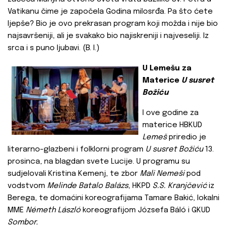
Vatikanu čime je započela Godina milosrđa. Pa što ćete
ljepše? Bio je ovo prekrasan program koji možda i nije bio
najsavršeniji, ali je svakako bio najiskreniji i najveseliji. Iz
srca i s puno ljubavi. (B. I.)
U Lemešu za
Materice
U susret
Božiću
I ove godine za
materice HBKUD
Lemeš
priredio je
literarno-glazbeni i folklorni program
U susret Božiću
13.
prosinca, na blagdan svete Lucije. U programu su
sudjelovali Kristina Kemenj, te zbor
Mali Nemeši
pod
vodstvom
Melinde Batalo Balázs
, HKPD
S.S. Kranjčević
iz
Berega, te domaćini koreografijama Tamare Bakić, lokalni
MME
Németh László
koreografijom Józsefa Báló i GKUD
Sombor.