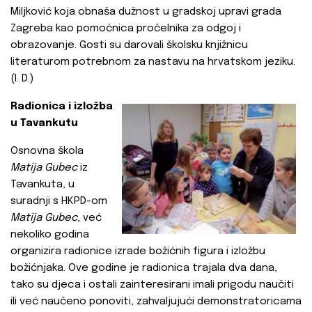
Miljković koja obnaša dužnost u gradskoj upravi grada
Zagreba kao pomoćnica pročelnika za odgoj i
obrazovanje. Gosti su darovali školsku knjižnicu
literaturom potrebnom za nastavu na hrvatskom jeziku.
(I. D.)
Radionica i izložba
u Tavankutu
Osnovna škola
Matija Gubec
iz
Tavankuta, u
suradnji s HKPD-om
Matija Gubec
, već
nekoliko godina
organizira radionice izrade božićnih figura i izložbu
božićnjaka. Ove godine je radionica trajala dva dana,
tako su djeca i ostali zainteresirani imali prigodu naučiti
ili već naučeno ponoviti, zahvaljujući demonstratoricama