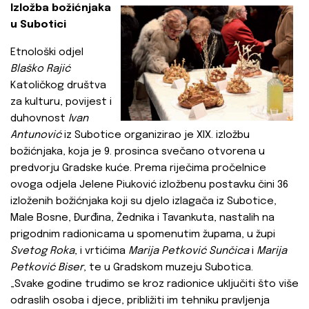
Izložba božićnjaka
u Subotici
Etnološki odjel
Blaško Rajić
Katoličkog društva
za kulturu, povijest i
duhovnost
Ivan
Antunović
iz Subotice organizirao je XIX. izložbu
božićnjaka, koja je 9. prosinca svečano otvorena u
predvorju Gradske kuće. Prema riječima pročelnice
ovoga odjela Jelene Piuković izložbenu postavku čini 36
izloženih božićnjaka koji su djelo izlagača iz Subotice,
Male Bosne, Đurđina, Žednika i Tavankuta, nastalih na
prigodnim radionicama u spomenutim župama, u župi
Svetog Roka
, i vrtićima
Marija Petković Sunčica
i
Marija
Petković Biser
, te u Gradskom muzeju Subotica.
„Svake godine trudimo se kroz radionice uključiti što više
odraslih osoba i djece, približiti im tehniku pravljenja