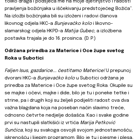
toliko draga i podsjeća me na moje djetinjstvo i radosti
pravljenja božićnjaka u iščekivanju predstojećeg Božića“.
Na izložbi božićnjaka bili su izloženi i radovi članova
likovnog odjela HKC-a
Bunjevačko kolo
i likovno-
slamarskog odjela HKPD-a
Matija Gubec
, a izložbena
postavka trajala je do 16. prosinca. (D. P.)
Održana priredba za Materice i Oce župe svetog
Roka u Subotici
Faljen Isus, gazdarice... čestitamo Materice!
U prepunoj
dvorani HKC-a
Bunjevačko kolo
u Subotici održana je
priredba za Materice i Oce župe svetog Roka. Okupile su
se majke i očevi, majke i dide, bilo je tu i poneke tetke i
strine, pa i drugih koji su željeli podijeliti radost ova dva
važna blagdana koja na poseban način slavimo treće,
odnosno četvrte nedjelje došašća. Kao i svake godine
prvi su nastupili slatkišići iz vrtića
Marija Petković
Sunčica
, koji su svakoga osvojili svojom jednostavnošću,
iskrenošću i lijepim programom. Bilo je tu i pjesme i plesa,