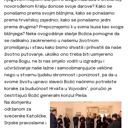
novorođenom Kralju donose svoje darove? Kako se
ponašamo prema svojim bližnjima, kako se ponašamo
prema hrvatskoj zajednici, kako se ponašamo jedni
prema drugima? Prepoznajemo li u svima Isusa kao svoga
bližnjega? Neka ovogodišnje slavlje Božića pomogne da
se radikalno zaokrenemo u našemu životnom
promišljanju i stavu kako bismo shvatili i prihvatili da naše
životno putovanje, ukoliko ono treba biti usmjereno
prema Bogu, ne bi nas smjelo voditi u izgradnju i
učvršćivanje naše lažne i samoobmanjujuće veličine
nego u stvarnu ljudsku skromnost i poniznost, pa da u
svome životu upravo slaveći Božić načinimo potrebite
korake za budućnost Hrvata u Vojvodini“, poručio je
čestitajući Božić generalni konzul Pleša.
Na domjenku
održanom za
svećenike Katoličke,
Srpske pravoslavne i