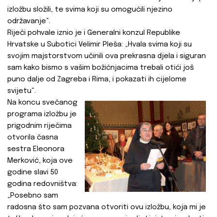
izložbu složili, te svima koji su omogućili njezino
održavanje“.
Riječi pohvale iznio je i Generalni konzul Republike
Hrvatske u Subotici Velimir Pleša: „Hvala svima koji su
svojim majstorstvom učinili ova prekrasna djela i siguran
sam kako bismo s vašim božićnjacima trebali otići još
puno dalje od Zagreba i Rima, i pokazati ih cijelome
svijetu“.
Na koncu svečanog
programa izložbu je
prigodnim riječima
otvorila časna
sestra Eleonora
Merković, koja ove
godine slavi 50
godina redovništva:
„Posebno sam
radosna što sam pozvana otvoriti ovu izložbu, koja mi je