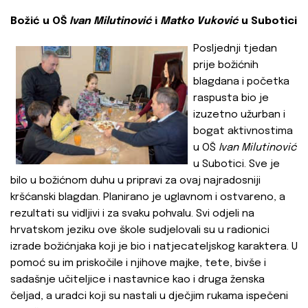
Božić u OŠ
Ivan Milutinović
i
M
atko Vuković
u Subotici
Posljednji tjedan
prije božićnih
blagdana i početka
raspusta bio je
izuzetno užurban i
bogat aktivnostima
u OŠ
Ivan Milutinović
u Subotici. Sve je
bilo u božićnom duhu u pripravi za ovaj najradosniji
kršćanski blagdan. Planirano je uglavnom i ostvareno, a
rezultati su vidljivi i za svaku pohvalu. Svi odjeli na
hrvatskom jeziku ove škole sudjelovali su u radionici
izrade božićnjaka koji je bio i natjecateljskog karaktera. U
pomoć su im priskočile i njihove majke, tete, bivše i
sadašnje učiteljice i nastavnice kao i druga ženska
čeljad, a uradci koji su nastali u dječjim rukama ispečeni