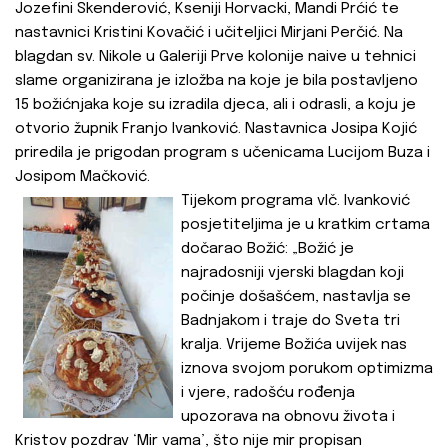
Jozefini Skenderović, Kseniji Horvacki, Mandi Prćić te
nastavnici Kristini Kovačić i učiteljici Mirjani Perčić. Na
blagdan sv. Nikole u Galeriji Prve kolonije naive u tehnici
slame organizirana je izložba na koje je bila postavljeno
15 božićnjaka koje su izradila djeca, ali i odrasli, a koju je
otvorio župnik Franjo Ivanković. Nastavnica Josipa Kojić
priredila je prigodan program s učenicama Lucijom Buza i
Josipom Mačković.
Tijekom programa vlč. Ivanković
posjetiteljima je u kratkim crtama
dočarao Božić: „Božić je
najradosniji vjerski blagdan koji
počinje došašćem, nastavlja se
Badnjakom i traje do Sveta tri
kralja. Vrijeme Božića uvijek nas
iznova svojom porukom optimizma
i vjere, radošću rođenja
upozorava na obnovu života i
Kristov pozdrav ‘Mir vama’, što nije mir propisan