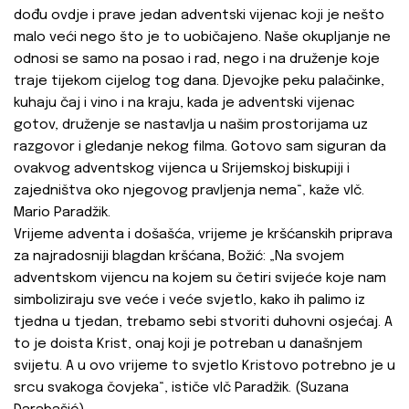
dođu ovdje i prave jedan adventski vijenac koji je nešto
malo veći nego što je to uobičajeno. Naše okupljanje ne
odnosi se samo na posao i rad, nego i na druženje koje
traje tijekom cijelog tog dana. Djevojke peku palačinke,
kuhaju čaj i vino i na kraju, kada je adventski vijenac
gotov, druženje se nastavlja u našim prostorijama uz
razgovor i gledanje nekog filma. Gotovo sam siguran da
ovakvog adventskog vijenca u Srijemskoj biskupiji i
zajedništva oko njegovog pravljenja nema“, kaže vlč.
Mario Paradžik.
Vrijeme adventa i došašća, vrijeme je kršćanskih priprava
za najradosniji blagdan kršćana, Božić: „Na svojem
adventskom vijencu na kojem su četiri svijeće koje nam
simboliziraju sve veće i veće svjetlo, kako ih palimo iz
tjedna u tjedan, trebamo sebi stvoriti duhovni osjećaj. A
to je doista Krist, onaj koji je potreban u današnjem
svijetu. A u ovo vrijeme to svjetlo Kristovo potrebno je u
srcu svakoga čovjeka“, ističe vlč Paradžik. (Suzana