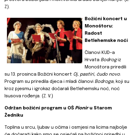
Z).
Božićni koncert u
Monoštoru:
Radost
Betlehemske noći
Članovi KUD–a
Hrvata
Bodrog
iz
Monoštora priredili
su 13. prosinca Božićni koncert
Oj, pastiri, čudo novo
.
Program su priredila djeca i mladi članovi
Bodroga
, koji su
kroz pjesmu i igrokaz dočarali Betlehemsku noć, noć
Isusova rođenja. (Z. V.)
Održan božićni program u OŠ
Pionir
u Starom
Žedniku
Toplina u srcu, ljubav u očima i osmjesi na licima najbolje
će dočarati kako smo se osjećali na božićnoj priredbi u