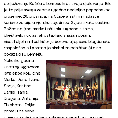
obilježavanju Božića u Lemešu kroz svoje djelovanje. Bilo
je to prije svega veoma ugodno nedjeljno popodnevno
druženje, 20. prosinca, na Očiće a zatim i nadasve
korisno za cijelu vjersku zajednicu. Svjesni kako suštinu
Božića ne čine marketinški oku ugodne sitnice,
blještavilo i ukras, ali ostavljaju snažan dojam,
višestoljetni ritual kićenja borova uljepšava blagdansko
raspoloženje i postao je simbol zajedništva što se
pokazalo i u Lemešu.
Nekoliko godina
unatrag uglavnom
ista ekipa koju čine
Marko, Dario, Ivana,
Sonja, Kristina,
Daniel, Tanja,
Dragana, Antonija,
Elizabeta i Željko
primaju na sebe
obvezu za dekorativnim ukrašavanjem borova i cijeli