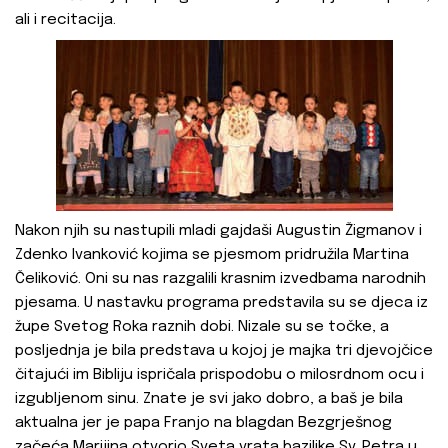
ali i recitacija.
Nakon njih su nastupili mladi gajdaši Augustin Žigmanov i
Zdenko Ivanković kojima se pjesmom pridružila Martina
Čeliković. Oni su nas razgalili krasnim izvedbama narodnih
pjesama. U nastavku programa predstavila su se djeca iz
župe Svetog Roka raznih dobi. Nizale su se točke, a
posljednja je bila predstava u kojoj je majka tri djevojčice
čitajući im Bibliju ispričala prispodobu o milosrdnom ocu i
izgubljenom sinu. Znate je svi jako dobro, a baš je bila
aktualna jer je papa Franjo na blagdan Bezgrješnog
začeća Marijina otvorio Sveta vrata bazilike Sv. Petra u