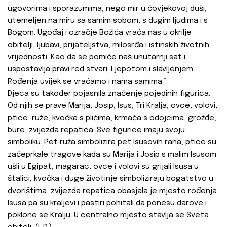
ugovorima i sporazumima, nego mir u čovjekovoj duši,
utemeljen na miru sa samim sobom, s dugim ljudima i s
Bogom. Ugođaj i ozračje Božića vraća nas u okrilje
obitelji, ljubavi, prijateljstva, milosrđa i istinskih životnih
vrijednosti. Kao da se pomiče naš unutarnji sat i
uspostavlja pravi red stvari. Ljepotom i slavljenjem
Rođenja uvijek se vraćamo i nama samima.“
Djeca su također pojasnila značenje pojedinih figurica.
Od njih se prave Marija, Josip, Isus, Tri Kralja, ovce, volovi,
ptice, ruže, kvočka s plićima, krmača s odojcima, grožđe,
bure, zvijezda repatica. Sve figurice imaju svoju
simboliku. Pet ruža simbolizira pet Isusovih rana, ptice su
začeprkale tragove kada su Marija i Josip s malim Isusom
ušli u Egipat, magarac, ovce i volovi su grijali Isusa u
štalici, kvočka i duge životinje simboliziraju bogatstvo u
dvorištima, zvijezda repatica obasjala je mjesto rođenja
Isusa pa su kraljevi i pastiri pohitali da ponesu darove i
poklone se Kralju. U centralno mjesto stavlja se Sveta