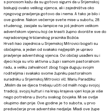
s ponosom kažu da su gotovo sigurni da u Srijemskoj
biskupiji ovako velikog vijenca, ali i zajedništva oko
njegovog pravljenja gotovo da i nema. A tako je bilo i
ove godine. Nakon večernje svete mise u subotu, 28.
studenog, zasijale su lampice na još jednom velikom
adventskom vijencu koji će krasiti župno dvorište sve do
najradosnijeg kršćanskog praznika Božića.
Hrvati kao zajednica u Srijemskoj Mitrovici bogati su
običajima, a jedan od svakako najljepših je upravo
pravljenje adventskog vijenca. Ovi običaji usađeni su i
djeci koja su vrlo aktivna u župi i samom pastoralnom
radu, a veliku zahvalnost zbog toga duguju svojim
roditeljima i svakako svome župniku pastoralnom
suradniku u Srijemskoj Mitrovici vlč. Mariu Paradžiku:
„Mislim da se djeca trebaju učiti od malih nogu svojoj
tradiciji, svojoj kulturi i na kraju krajeva vjeri koja je više
nego potrebna u životu svakog čovjeka. Mi se ovdje
okupimo dan prije. Ove godine je to subota, u prvo
predvečerje prve adventske nedjelje. Mladi ove župe