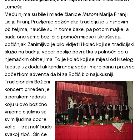
Lemeša.
Među njima su bile i mlade članice
Nazora
Marija Firanj i
Lidija Firanj. Pravljenje božićnjaka tradicija je u njihovim
obiteljima, naučile su ih tome bake, pa potom majke, a
sada one same bez ičije pomoći mijese i ukrašavaju
božićnjak. Zanimljivo je bilo vidjeti i kolač koji se tradicijski
služio na badnju večer poslije povratka s polnoćnice u
njemačkim obiteljima. To je kolač koji se mijesi od kiselog
tijesta uz dodatak kandiranog voća i marcipana i pravi se
početkom adventa da bi za Božić bio najukusniji.
Tradicionalni Božićni
koncert priređen je
s porukom radosti
koju u ovo božićno
vrijeme dijelimo sa
svim ljudima dobre
volje – kraj nek' bude
svakoj zloći, Sin će