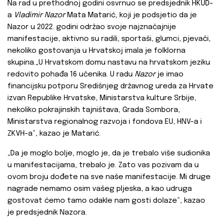
Na rad u prethodnoj godini osvrnuo se predsjednik HKUD-
a
Vladimir Nazor
Mata Matarić, koji je podsjetio da je
Nazor u 2022. godini održao svoje najznačajnije
manifestacije, aktivno su radili, sportaši, glumci, pjevači,
nekoliko gostovanja u Hrvatskoj imala je folklorna
skupina.„U Hrvatskom domu nastavu na hrvatskom jeziku
redovito pohađa 16 učenika. U radu
Nazor
je imao
financijsku potporu Središnjeg državnog ureda za Hrvate
izvan Republike Hrvatske, Ministarstva kulture Srbije,
nekoliko pokrajinskih tajništava, Grada Sombora,
Ministarstva regionalnog razvoja i fondova EU, HNV-a i
ZKVH-a“, kazao je Matarić.
„Da je moglo bolje, moglo je, da je trebalo više sudionika
u manifestacijama, trebalo je. Zato vas pozivam da u
ovom broju dođete na sve naše manifestacije. Mi druge
nagrade nemamo osim vašeg pljeska, a kao udruga
gostovat ćemo tamo odakle nam gosti dolaze“, kazao
je predsjednik Nazora.