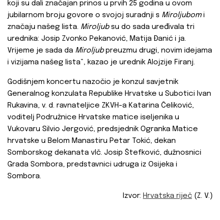
koji su dali značajan prinos u prvih 25 godina u ovom
jubilarnom broju govore o svojoj suradnji s
Miroljubom
i
značaju našeg lista.
Miroljub
su do sada uređivala tri
urednika: Josip Zvonko Pekanović, Matija Đanić i ja.
Vrijeme je sada da
Miroljub
preuzmu drugi, novim idejama
i vizijama našeg lista“, kazao je urednik Alojzije Firanj.
Godišnjem koncertu nazočio je konzul savjetnik
Generalnog konzulata Republike Hrvatske u Subotici Ivan
Rukavina, v. d. ravnateljice ZKVH-a Katarina Čeliković,
voditelj Podružnice Hrvatske matice iseljenika u
Vukovaru Silvio Jergović, predsjednik Ogranka Matice
hrvatske u Belom Manastiru Petar Tokić, dekan
Somborskog dekanata vlč. Josip Štefković, dužnosnici
Grada Sombora, predstavnici udruga iz Osijeka i
Sombora.
Izvor:
Hrvatska riječ
(Z. V.)