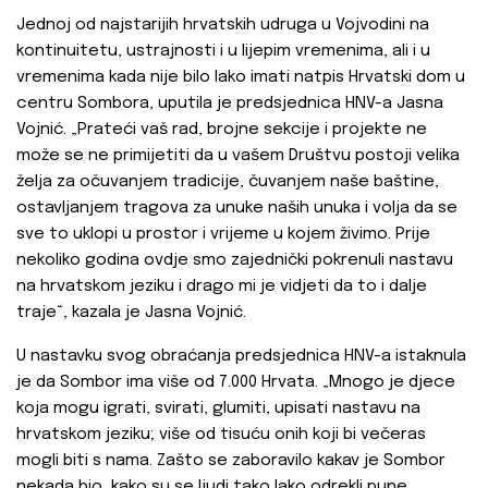
Jednoj od najstarijih hrvatskih udruga u Vojvodini na
kontinuitetu, ustrajnosti i u lijepim vremenima, ali i u
vremenima kada nije bilo lako imati natpis Hrvatski dom u
centru Sombora, uputila je predsjednica HNV-a Jasna
Vojnić. „Prateći vaš rad, brojne sekcije i projekte ne
može se ne primijetiti da u vašem Društvu postoji velika
želja za očuvanjem tradicije, čuvanjem naše baštine,
ostavljanjem tragova za unuke naših unuka i volja da se
sve to uklopi u prostor i vrijeme u kojem živimo. Prije
nekoliko godina ovdje smo zajednički pokrenuli nastavu
na hrvatskom jeziku i drago mi je vidjeti da to i dalje
traje“, kazala je Jasna Vojnić.
U nastavku svog obraćanja predsjednica HNV-a istaknula
je da Sombor ima više od 7.000 Hrvata. „Mnogo je djece
koja mogu igrati, svirati, glumiti, upisati nastavu na
hrvatskom jeziku; više od tisuću onih koji bi večeras
mogli biti s nama. Zašto se zaboravilo kakav je Sombor
nekada bio, kako su se ljudi tako lako odrekli pune