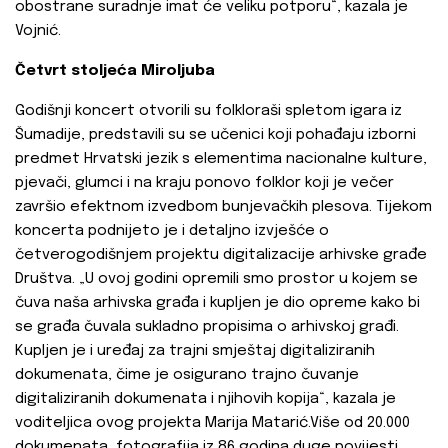
obostrane suradnje imat će veliku potporu“, kazala je
Vojnić.
Četvrt stoljeća Miroljuba
Godišnji koncert otvorili su folkloraši spletom igara iz
Šumadije, predstavili su se učenici koji pohađaju izborni
predmet Hrvatski jezik s elementima nacionalne kulture,
pjevači, glumci i na kraju ponovo folklor koji je večer
završio efektnom izvedbom bunjevačkih plesova. Tijekom
koncerta podnijeto je i detaljno izvješće o
četverogodišnjem projektu digitalizacije arhivske građe
Društva. „U ovoj godini opremili smo prostor u kojem se
čuva naša arhivska građa i kupljen je dio opreme kako bi
se građa čuvala sukladno propisima o arhivskoj građi.
Kupljen je i uređaj za trajni smještaj digitaliziranih
dokumenata, čime je osigurano trajno čuvanje
digitaliziranih dokumenata i njihovih kopija“, kazala je
voditeljica ovog projekta Marija Matarić.Više od 20.000
dokumenata, fotografija iz 86 godina duge povijesti