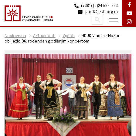
(+381) (0)24 535-533
ured@zkvh.org.rs
Pretraži
Naslovnica
Aktualnosti
Vijesti
HKUD Vladimir Nazor
obilježio 86. rođendan godišnjim koncertom