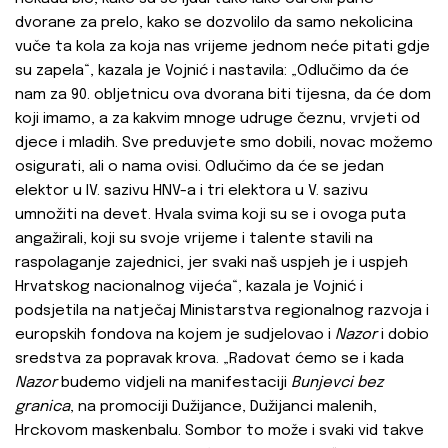
dvorane za prelo, kako se dozvolilo da samo nekolicina
vuče ta kola za koja nas vrijeme jednom neće pitati gdje
su zapela“, kazala je Vojnić i nastavila: „Odlučimo da će
nam za 90. obljetnicu ova dvorana biti tijesna, da će dom
koji imamo, a za kakvim mnoge udruge čeznu, vrvjeti od
djece i mladih. Sve preduvjete smo dobili, novac možemo
osigurati, ali o nama ovisi. Odlučimo da će se jedan
elektor u IV. sazivu HNV-a i tri elektora u V. sazivu
umnožiti na devet. Hvala svima koji su se i ovoga puta
angažirali, koji su svoje vrijeme i talente stavili na
raspolaganje zajednici, jer svaki naš uspjeh je i uspjeh
Hrvatskog nacionalnog vijeća“, kazala je Vojnić i
podsjetila na natječaj Ministarstva regionalnog razvoja i
europskih fondova na kojem je sudjelovao i
Nazor
i dobio
sredstva za popravak krova. „Radovat ćemo se i kada
Nazor
budemo vidjeli na manifestaciji
Bunjevci bez
granica
, na promociji Dužijance, Dužijanci malenih,
Hrckovom maskenbalu. Sombor to može i svaki vid takve