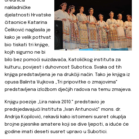
Urednica
nakladničke
djelatnosti Hrvatske
čitaonice Katarina
Čeliković naglasila je
kako je velik pothvat
bio tiskati tri knjige,
kojih sigurno ne bi
bilo bez pomoći suizdavača, Katoličkog instituta za
kulturu, povijest i duhovnost Subotica. Svaka od tih
knjiga predstavljena je na drukčiji način. Tako je knjiga iz
opusa Balinta Vujkova „Tri pripovitke o zmajovima"
predstavljena izložbom dječjih radova na temu zmajeva.
Knjigu poezije „Lira naiva 2010." predstavio je
predsjedavajući Instituta „Ivan Antunović" mons. dr.
Andrija Kopilović, rekavši kako istoimeni susret okuplja
brojne pjesnike amatere koji se dive ljepoti, a iduće će
godine imati deseti susret upravo u Subotici.