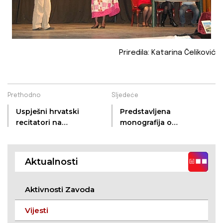
Priredila: Katarina Čeliković
Prethodno
Sljedeće
Uspješni hrvatski
Predstavljena
recitatori na
monografija o
općinskom i
primorskim
zonskom natjecanju
Bunjevcima
Aktualnosti
Aktivnosti Zavoda
Vijesti