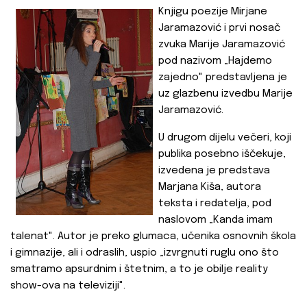
Knjigu poezije Mirjane
Jaramazović i prvi nosač
zvuka Marije Jaramazović
pod nazivom „Hajdemo
zajedno" predstavljena je
uz glazbenu izvedbu Marije
Jaramazović.
U drugom dijelu večeri, koji
publika posebno iščekuje,
izvedena je predstava
Marjana Kiša, autora
teksta i redatelja, pod
naslovom „Kanda imam
talenat". Autor je preko glumaca, učenika osnovnih škola
i gimnazije, ali i odraslih, uspio „izvrgnuti ruglu ono što
smatramo apsurdnim i štetnim, a to je obilje reality
show-ova na televiziji".