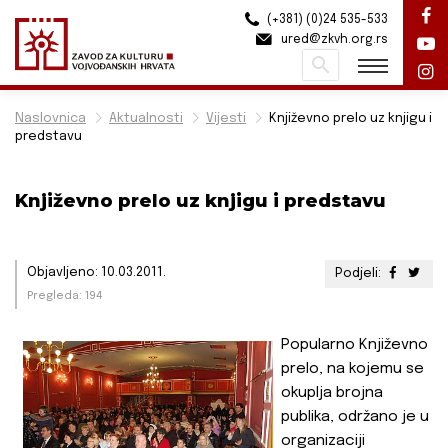
(+381) (0)24 535-533
ured@zkvh.org.rs
Pretraži
Naslovnica
Aktualnosti
Vijesti
Književno prelo uz knjigu i
predstavu
Književno prelo uz knjigu i predstavu
Objavljeno: 10.03.2011.
Podjeli:
Pregleda: 194
Popularno Književno
prelo, na kojemu se
okuplja brojna
publika, održano je u
organizaciji