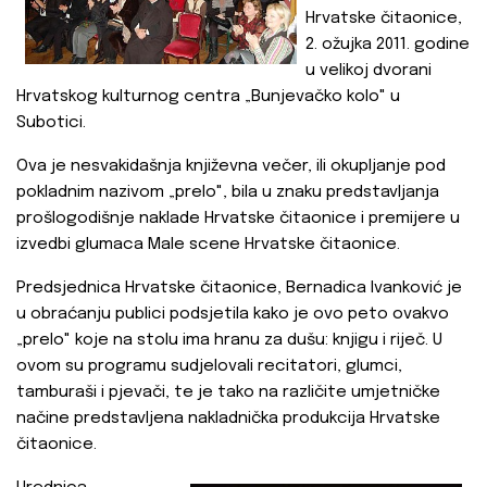
Hrvatske čitaonice,
2. ožujka 2011. godine
u velikoj dvorani
Hrvatskog kulturnog centra „Bunjevačko kolo" u
Subotici.
Ova je nesvakidašnja književna večer, ili okupljanje pod
pokladnim nazivom „prelo", bila u znaku predstavljanja
prošlogodišnje naklade Hrvatske čitaonice i premijere u
izvedbi glumaca Male scene Hrvatske čitaonice.
Predsjednica Hrvatske čitaonice, Bernadica Ivanković je
u obraćanju publici podsjetila kako je ovo peto ovakvo
„prelo" koje na stolu ima hranu za dušu: knjigu i riječ. U
ovom su programu sudjelovali recitatori, glumci,
tamburaši i pjevači, te je tako na različite umjetničke
načine predstavljena nakladnička produkcija Hrvatske
čitaonice.