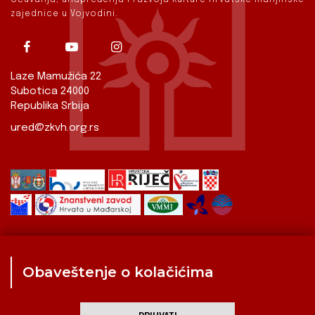
zajednice u Vojvodini.
Laze Mamužića 22
Subotica 24000
Republika Srbija
ured@zkvh.org.rs
Obaveštenje o kolačićima
Zavod
Aktualnosti
Izdavaštvo
Digitalizirana baština