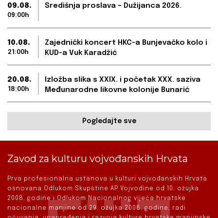
09.08.
Središnja proslava – Dužijanca 2026.
09:00h
10.08.
Zajednički koncert HKC-a Bunjevačko kolo i
21:00h
KUD-a Vuk Karadžić
20.08.
Izložba slika s XXIX. i početak XXX. saziva
18:00h
Međunarodne likovne kolonije Bunarić
Pogledajte sve
Zavod za kulturu vojvođanskih Hrvata
Prva profesionalna ustanova u kulturi vojvođanskih Hrvata
osnovana Odlukom Skupštine AP Vojvodine od 10. ožujka
2008. godine i Odlukom Nacionalnog vijeća hrvatske
nacionalne manjine od 29. ožujka 2008. godine, radi
očuvanja, unapređenja i razvoja kulture hrvatske manjinske