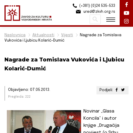
(+381) (0)24 535-533
ured@zkvh.org.rs
Pretraži
Naslovnica
Aktualnosti
Vijesti
Nagrade za Tomislava
Vukovića i Ljubicu Kolarić-Dumić
Nagrade za Tomislava Vukovića i Ljubicu
Kolarić-Dumić
Objavljeno: 07.05.2013.
Podjeli:
Pregleda: 222
Novinar „Glasa
Koncila“ i autor
knjige „Drugačija
povijest (o Srbu,