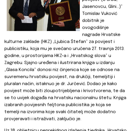
Jasenovcu, Glini...)“
T
omislav Vuković
dobitnik je
ovogodišnje
nagrade Hrvatske
kulturne zaklade (HKZ) „Ljubica Štefan“ za povijest i
publicistiku, koja mu je svečano uručena 27. travnja 2013.
godine, u prostorijama HKZ-a i „Hrvatskog slova“ u
Zagrebu. Sjajno uređena i ilustrirana knjiga u izdanju
„Glasa Koncila“ donosi niz činjenica koje se odnose na
suvremenu hrvatsku povijest, na drukčiji, temeljitiji i
pluralan način, istaknuo je dr. Jurčević. Dodao je kako
povijest može biti zloupotrijebljena i krivotvorena, te da
se to uvijek događa na hrvatsku nacionalnu štetu. Knjiga
izabranih povijesnih feljtona publicistika je koja se
temelji na izvorima koje svaki čitatelj može dodatno
provjeravati i istraživati, zaključio je.
Uz 18. obljetnicu neprekidnog izlaženja tjednika „Hrvatsko