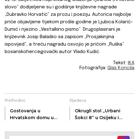
slovo“ dodijeljene su i godišnje književne nagrade
„Dubravko Horvatić“ za prozu i poeziju. Autorica najbolje
priče objavljene tijekom prošle godine je
Ljubica Kolarić-
Dumić
i njezino „Vestalkino pismo“. Drugoplasirani je
književnik
Josip Balaško
sa zapisom „Prosjakinjina
ispovijed“, a treću nagradu osvojio je pričom „Ruška“
bosanskohercegovački autor
Vlado Kudić
.
Tekst:
IKA
Fotografija:
Glas Koncila
Prethodno
Sljedeće
Gostovanja u
Okrugli stol „Urbani
Hrvatskom domu u
Šokci 8“ u Osijeku i
Somboru - Vesna
Somboru - Panonski
Krmpotić, Rešetari i
kontekst šokačke i
Drežnik
bunjevačke kulture i