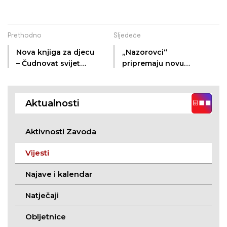
Prethodno
Sljedeće
Nova knjiga za djecu
„Nazorovci“
– Čudnovat svijet
pripremaju novu
Josipa Dumendžića –
predstavu
Meštra
Aktualnosti
Aktivnosti Zavoda
Vijesti
Najave i kalendar
Natječaji
Obljetnice