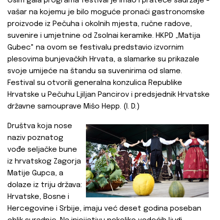
Osim gala programa festival je imao i prateće sadržaje -
vašar na kojemu je bilo moguće pronaći gastronomske
proizvode iz Pečuha i okolnih mjesta, ručne radove,
suvenire i umjetnine od Zsolnai keramike. HKPD „Matija
Gubec" na ovom se festivalu predstavio izvornim
plesovima bunjevačkih Hrvata, a slamarke su prikazale
svoje umijeće na štandu sa suvenirima od slame.
Festival su otvorili generalna konzulica Republike
Hrvatske u Pečuhu Ljiljan Pancirov i predsjednik Hrvatske
državne samouprave Mišo Hepp. (I. D.)
Društva koja nose
naziv poznatog
vođe seljačke bune
iz hrvatskog Zagorja
Matije Gupca, a
dolaze iz triju država:
Hrvatske, Bosne i
Hercegovine i Srbije, imaju već deset godina poseban