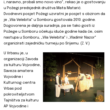
i, naravno, probali smo novo vino", rekao je o gostovanju
u Požegi predsjednik društva Mata Matarić.
Dvodnevni posjet Požegi uzvratni je posjet s obzirom da
je „Vila Velebita" u Somboru gostovala 2010. godine.
Dogovorena je daljnja suradnja, pa se tako gosti iz
Požege u Somboru očekuju iduće godine kada će, osim
nastupa u Somboru, „Vila Velebita" i „Vladimir Nazor"
organizirati zajedničku turneju po Srijemu. (Z. V.)
U Vrbasu je, u
organizaciji Zavoda
za kulturu Vojvodine,
Saveza amatera
Vojvodine i
Kulturnog centra
Vrbas pod
pokroviteljstvom
Tajništva za kulturu
AP Vojvodine i