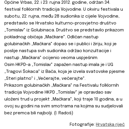
Općine Vrbas, 22. i 23. rujna 2012. godine, održan 34.
festival folklornih tradicija Vojvodine. U okviru festivala u
subotu, 22. rujna, među 28 sudionika iz cijele Vojvodine,
predstavilo se Hrvatsko kulturno-prosvjetno društvo
„Tomislav" iz Golubinaca. Društvo se predstavilo prikazom
pokladnog običaja „Mačkare". Odličan nastup
golubinačkih „Mačkara" dopao se i publici i žiriju, koji je
poslije nastupa svih sudionika održao konzultacije i
nastup „Mačkara" ocijenio veoma uspješnim.
Osim HKPD-a „Tomislav" zapažen nastup imala je i UG
„Tragovi Šokaca" iz Bača, koja je izvela svatovske pjesme
„Steri platno" i „Večerajte, večerajte".
Prikazom golubinačkih „Mačkara" na Festivalu folklornih
tradicija Vojvodine HKPD „Tomislav" je opravdao sav
uloženi trud u projekt „Mačkara", koji traje 10 godina, a u
ovoj su godini na svim smotrama na kojima su sudjelovali
bez premca bili najbolji. (I. Radoš)
Fotografije:
Hrvatska riječ