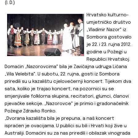
(I. D.)
Hrvatsko kulturno-
umjetničko društvo
„Vladimir Nazor" iz
Sombora gostovalo
je 22. i 23. rujna 2012.
godine u Požegi u
Republici Hrvatskoj.
Domaćin „Nazorovcima" bila je Zavičajna udruga Ličana
„Vila Velebita". U subotu, 22. rujna, gosti iz Sombora
priredili su u kazalištu cjelovečernji koncert. Tijekom dva
sata, koliko je trajao koncert, na pozornici su se
smjenjivale folklorna skupina, recitatori, glumci, članovi
pjevačke sekcije. „Nazorovce" je primio i gradonačelnik
Požeg
e
Zdravko Ronko.
„Dvorana kazališta bila je prepuna, a naš koncert
ispraćen je ovacijama. U publici su bili i Hrvati koji žive u
Australiji. Domaćini su za nas priredili i obilazak vinograda