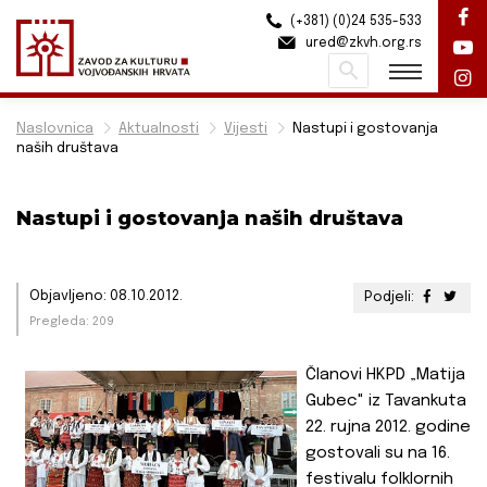
(+381) (0)24 535-533
ured@zkvh.org.rs
Pretraži
Naslovnica
Aktualnosti
Vijesti
Nastupi i gostovanja
naših društava
Nastupi i gostovanja naših društava
Objavljeno: 08.10.2012.
Podjeli:
Pregleda: 209
Članovi HKPD „Matija
Gubec" iz Tavankuta
22. rujna 2012. godine
gostovali su na 16.
festivalu folklornih