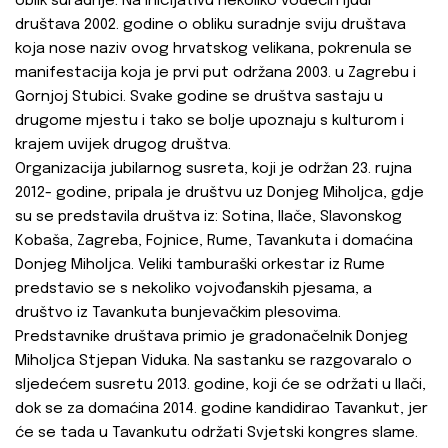
oblik suradnje. Na inicijativu nekoliko vodećih ljudi
društava 2002. godine o obliku suradnje sviju društava
koja nose naziv ovog hrvatskog velikana, pokrenula se
manifestacija koja je prvi put održana 2003. u Zagrebu i
Gornjoj Stubici. Svake godine se društva sastaju u
drugome mjestu i tako se bolje upoznaju s kulturom i
krajem uvijek drugog društva.
Organizacija jubilarnog susreta, koji je održan 23. rujna
2012- godine, pripala je društvu uz Donjeg Miholjca, gdje
su se predstavila društva iz: Sotina, Ilače, Slavonskog
Kobaša, Zagreba, Fojnice, Rume, Tavankuta i domaćina
Donjeg Miholjca. Veliki tamburaški orkestar iz Rume
predstavio se s nekoliko vojvođanskih pjesama, a
društvo iz Tavankuta bunjevačkim plesovima.
Predstavnike društava primio je gradonačelnik Donjeg
Miholjca Stjepan Viduka. Na sastanku se razgovaralo o
sljedećem susretu 2013. godine, koji će se održati u Ilači,
dok se za domaćina 2014. godine kandidirao Tavankut, jer
će se tada u Tavankutu održati Svjetski kongres slame.