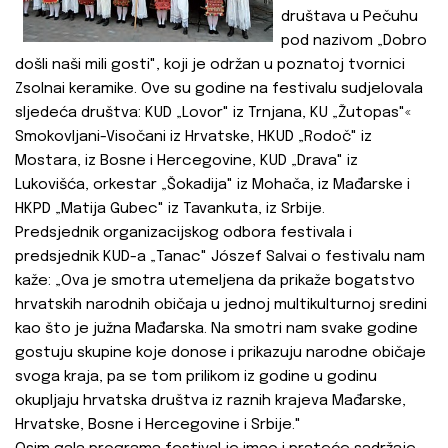
društava u Pečuhu
pod nazivom „Dobro
došli naši mili gosti", koji je održan u poznatoj tvornici
Zsolnai keramike. Ove su godine na festivalu sudjelovala
sljedeća društva: KUD „Lovor" iz Trnjana, KU „Žutopas"«
Smokovljani-Visočani iz Hrvatske, HKUD „Rodoč" iz
Mostara, iz Bosne i Hercegovine, KUD „Drava" iz
Lukovišća, orkestar „Šokadija" iz Mohača, iz Mađarske i
HKPD „Matija Gubec" iz Tavankuta, iz Srbije.
Predsjednik organizacijskog odbora festivala i
predsjednik KUD-a „Tanac" Jószef Salvai o festivalu nam
kaže: „Ova je smotra utemeljena da prikaže bogatstvo
hrvatskih narodnih običaja u jednoj multikulturnoj sredini
kao što je južna Mađarska. Na smotri nam svake godine
gostuju skupine koje donose i prikazuju narodne običaje
svoga kraja, pa se tom prilikom iz godine u godinu
okupljaju hrvatska društva iz raznih krajeva Mađarske,
Hrvatske, Bosne i Hercegovine i Srbije."