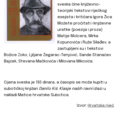
sveska čine književno-
teorijski tekstovi riječkog
esejista i kritičara Igora Žica.
Možete pročitati i književne
uratke (poezija i proza)
Matije Molcera, Mirka
Kopunovića i Ruže Silađev, a
zastupljeni su i tekstovi
Božice Zoko, Ljiljane Žegarac-Tenjović, Sande Stanaćev
Bajzek, Stevana Mačkovića i Milovana Mikovića.
Cijena sveska je 150 dinara, a časopis se može kupiti u
subotičkoj knjižari
Danilo Kiš
.
Klasje naših ravni
izlazi u
nakladi Matice hrvatske Subotica.
Izvor:
Hrvatska riječ