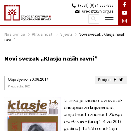
(+381) (0)24 535-533
ured@zkvh.org.rs
Pretraži
Naslovnica
Aktualnosti
Vijesti
Novi svezak „Klasja naših
ravni”
Novi svezak „Klasja naših ravni”
Objavljeno: 20.06.2017.
Podjeli:
Pregleda: 162
Iz tiska je izišao novi svezak
časopisa za književnost,
umjetnost i znanost
Klasje
naših ravni
(broj 1-4 za 2017.
godinu). Težište sadržaja