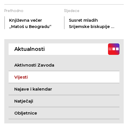
Prethodno
Sljedeće
Književna večer
Susret mladih
„Matoš u Beogradu“
Srijemske biskupije u
Novim Banovcima
Aktualnosti
Aktivnosti Zavoda
Vijesti
Najave i kalendar
Natječaji
Obljetnice