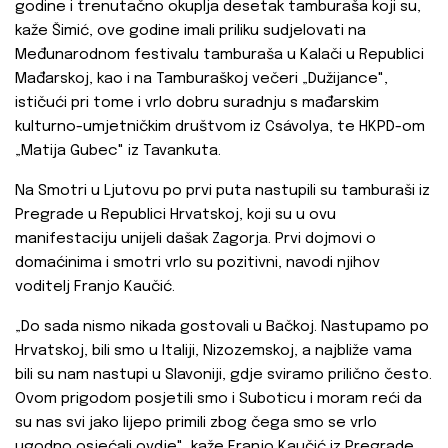
godine i trenutačno okuplja desetak tamburaša koji su,
kaže Šimić, ove godine imali priliku sudjelovati na
Međunarodnom festivalu tamburaša u Kalači u Republici
Mađarskoj, kao i na Tamburaškoj večeri „Dužijance",
ističući pri tome i vrlo dobru suradnju s mađarskim
kulturno-umjetničkim društvom iz Csávolya, te HKPD-om
„Matija Gubec" iz Tavankuta.
Na Smotri u Ljutovu po prvi puta nastupili su tamburaši iz
Pregrade u Republici Hrvatskoj, koji su u ovu
manifestaciju unijeli dašak Zagorja. Prvi dojmovi o
domaćinima i smotri vrlo su pozitivni, navodi njihov
voditelj Franjo Kaučić.
„Do sada nismo nikada gostovali u Bačkoj. Nastupamo po
Hrvatskoj, bili smo u Italiji, Nizozemskoj, a najbliže vama
bili su nam nastupi u Slavoniji, gdje sviramo prilično često.
Ovom prigodom posjetili smo i Suboticu i moram reći da
su nas svi jako lijepo primili zbog čega smo se vrlo
ugodno osjećali ovdje", kaže Franjo Kaučić iz Pregrade.