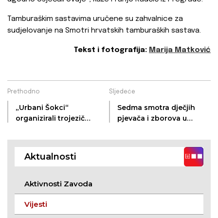
Tamburaškim sastavima uručene su zahvalnice za
sudjelovanje na Smotri hrvatskih tamburaških sastava.
Tekst i fotografija:
Marija Matković
Prethodno
Sljedeće
„Urbani Šokci“
Sedma smotra dječjih
organizirali trojezičnu
pjevača i zborova u
kulturno-umjetničku
čast Pere Tumbasa
večer „Lijepa riječ,
Haje!
lepa reč, szép szó“
Aktualnosti
Aktivnosti Zavoda
Vijesti