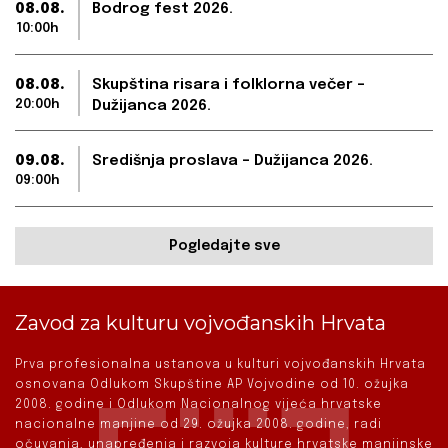
08.08.
Bodrog fest 2026.
10:00h
08.08.
Skupština risara i folklorna večer –
20:00h
Dužijanca 2026.
09.08.
Središnja proslava – Dužijanca 2026.
09:00h
Pogledajte sve
Zavod za kulturu vojvođanskih Hrvata
Prva profesionalna ustanova u kulturi vojvođanskih Hrvata
osnovana Odlukom Skupštine AP Vojvodine od 10. ožujka
2008. godine i Odlukom Nacionalnog vijeća hrvatske
nacionalne manjine od 29. ožujka 2008. godine, radi
očuvanja, unapređenja i razvoja kulture hrvatske manjinske