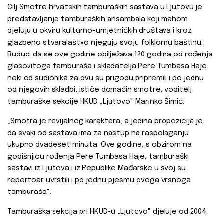
Cilj Smotre hrvatskih tamburaških sastava u Ljutovu je
predstavljanje tamburaških ansambala koji mahom
djeluju u okviru kulturno-umjetničkih društava i kroz
glazbeno stvaralaštvo njeguju svoju folklornu baštinu.
Budući da se ove godine obilježava 120 godina od rođenja
glasovitoga tamburaša i skladatelja Pere Tumbasa Haje,
neki od sudionika za ovu su prigodu pripremili i po jednu
od njegovih skladbi, ističe domaćin smotre, voditelj
tamburaške sekcije HKUD „Ljutovo" Marinko Šimić.
„Smotra je revijalnog karaktera, a jedina propozicija je
da svaki od sastava ima za nastup na raspolaganju
ukupno dvadeset minuta. Ove godine, s obzirom na
godišnjicu rođenja Pere Tumbasa Haje, tamburaški
sastavi iz Ljutova i iz Republike Mađarske u svoj su
repertoar uvrstili i po jednu pjesmu ovoga vrsnoga
tamburaša".
Tamburaška sekcija pri HKUD-u „Ljutovo" djeluje od 2004.