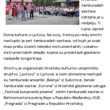
tamburaških
sastava
održana je u
nedjelju, 11.
rujna, ispred
Doma kulture u Ljutovu. Na ovoj, trećoj po redu smotri,
nastupilo je pet tamburaških sastava, od kojih je svaki
imao priliku izvesti nekoliko instrumentalnih i vokalno-
instrumentalnih skladbi, kojima su predstavili glazbeno
naslijeđe svoga kraja.
Smotru je organiziralo Hrvatsko kulturno-umjetničko
društvo „Ljutovo" iz Ljutova, a osim domaćina nastupili
su tamburaški ansambl „Bekrije" iz Subotice, ženski
tamburaški sastav „Korona" iz Hrvatske glazbene udruge
„Festival bunjevački pisama", zatim tamburaški sastav iz
Bátmonostora pokraj Baje u Republici Mađarskoj i KUD
„Pregrada" iz Pregrade u Republici Hrvatskoj.