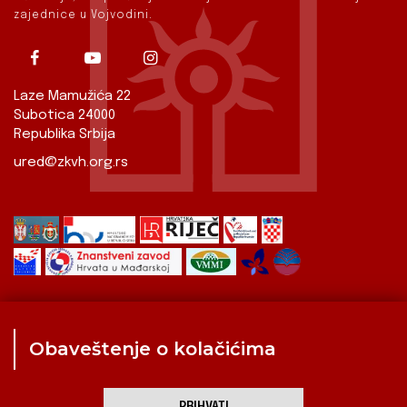
zajednice u Vojvodini.
Laze Mamužića 22
Subotica 24000
Republika Srbija
ured@zkvh.org.rs
Obaveštenje o kolačićima
Zavod
Aktualnosti
Izdavaštvo
Digitalizirana baština
Hrvati u Srbiji
Kulturna scena
Kulturna baština
PRIHVATI