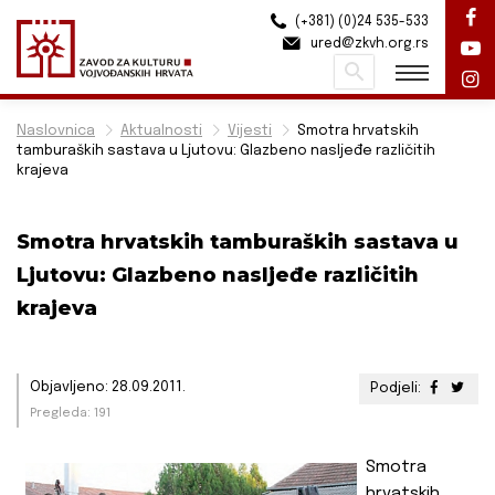
(+381) (0)24 535-533
ured@zkvh.org.rs
Pretraži
Naslovnica
Aktualnosti
Vijesti
Smotra hrvatskih
tamburaških sastava u Ljutovu: Glazbeno nasljeđe različitih
krajeva
Smotra hrvatskih tamburaških sastava u
Ljutovu: Glazbeno nasljeđe različitih
krajeva
Objavljeno: 28.09.2011.
Podjeli:
Pregleda: 191
Smotra
hrvatskih