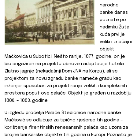
narodne
banke danas
poznate po
nadimku Žuta
kuća prvi je
veliki i značajni
objekt
Mačkovića u Subotici. Nešto ranije, 1877. godine, on je
bio angažiran na projektu obnove i adaptacije hotela
Zlatno jagnje (nekadašnji Dom JNA na Korzu), ali se
projektom za novu zgradu banke nameće gradu kao
inženjer sposoban za projektiranje velikih i kompleksnih
prostora poput ove palače. Objekt je građen u razdoblju
1880. – 1883. godine.
U izgledu pročelja Palače Štedionice narodne banke
Mačković se odlučuje za tipično rješenje tih godina –
korištenje firentinskih renesansnih palača kao uzora za
brojne bankarske objekte tih godina u Europi. Poznato je