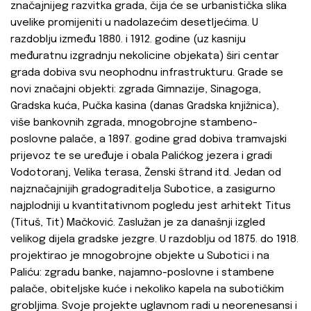
značajnijeg razvitka grada, čija će se urbanistička slika
uvelike promijeniti u nadolazećim desetljećima. U
razdoblju između 1880. i 1912. godine (uz kasniju
međuratnu izgradnju nekolicine objekata) širi centar
grada dobiva svu neophodnu infrastrukturu. Grade se
novi značajni objekti: zgrada Gimnazije, Sinagoga,
Gradska kuća, Pučka kasina (danas Gradska knjižnica),
više bankovnih zgrada, mnogobrojne stambeno-
poslovne palače, a 1897. godine grad dobiva tramvajski
prijevoz te se uređuje i obala Palićkog jezera i gradi
Vodotoranj, Velika terasa, Ženski štrand itd. Jedan od
najznačajnijih gradograditelja Subotice, a zasigurno
najplodniji u kvantitativnom pogledu jest arhitekt Titus
(Tituš, Tit) Mačković. Zaslužan je za današnji izgled
velikog dijela gradske jezgre. U razdoblju od 1875. do 1918.
projektirao je mnogobrojne objekte u Subotici i na
Paliću: zgradu banke, najamno-poslovne i stambene
palače, obiteljske kuće i nekoliko kapela na subotičkim
grobljima. Svoje projekte uglavnom radi u neorenesansi i