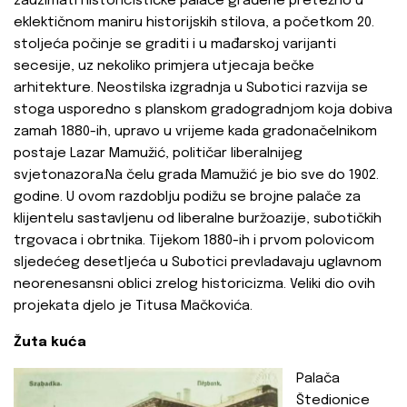
zauzimati historicističke palače građene pretežno u
eklektičnom maniru historijskih stilova, a početkom 20.
stoljeća počinje se graditi i u mađarskoj varijanti
secesije, uz nekoliko primjera utjecaja bečke
arhitekture. Neostilska izgradnja u Subotici razvija se
stoga usporedno s planskom gradogradnjom koja dobiva
zamah 1880-ih, upravo u vrijeme kada gradonačelnikom
postaje Lazar Mamužić, političar liberalnijeg
svjetonazora.Na čelu grada Mamužić je bio sve do 1902.
godine. U ovom razdoblju podižu se brojne palače za
klijentelu sastavljenu od liberalne buržoazije, subotičkih
trgovaca i obrtnika. Tijekom 1880-ih i prvom polovicom
sljedećeg desetljeća u Subotici prevladavaju uglavnom
neorenesansni oblici zrelog historicizma. Veliki dio ovih
projekata djelo je Titusa Mačkovića.
Žuta kuća
Palača
Štedionice