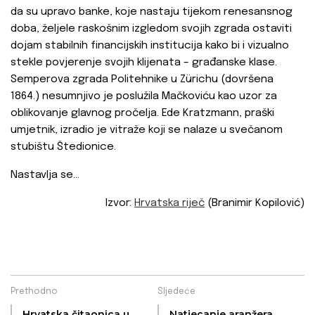
da su upravo banke, koje nastaju tijekom renesansnog
doba, željele raskošnim izgledom svojih zgrada ostaviti
dojam stabilnih financijskih institucija kako bi i vizualno
stekle povjerenje svojih klijenata – građanske klase.
Semperova zgrada Politehnike u Zürichu (dovršena
1864.) nesumnjivo je poslužila Mačkoviću kao uzor za
oblikovanje glavnog pročelja. Ede Kratzmann, praški
umjetnik, izradio je vitraže koji se nalaze u svečanom
stubištu Štedionice.
Nastavlja se…
Izvor:
Hrvatska riječ
(Branimir Kopilović)
Prethodno
Sljedeće
Hrvatska čitaonica u
Natjecanje aranžera