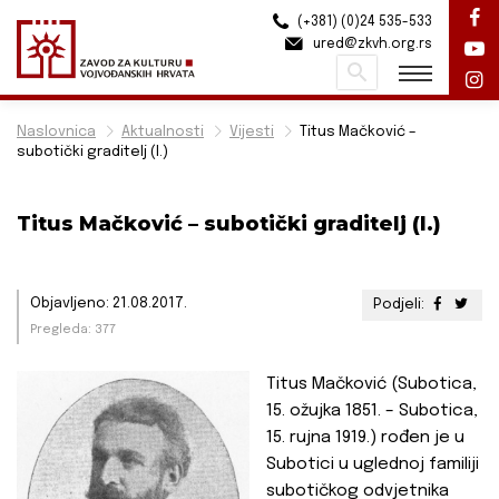
(+381) (0)24 535-533
ured@zkvh.org.rs
Pretraži
Naslovnica
Aktualnosti
Vijesti
Titus Mačković –
subotički graditelj (I.)
Titus Mačković – subotički graditelj (I.)
Objavljeno: 21.08.2017.
Podjeli:
Pregleda: 377
Titus Mačković (Subotica,
15. ožujka 1851. – Subotica,
15. rujna 1919.) rođen je u
Subotici u uglednoj familiji
subotičkog odvjetnika