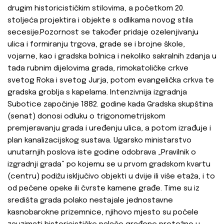
drugim historicističkim stilovima, a početkom 20.
stoljeća projektira i objekte s odlikama novog stila
secesije.Pozornost se također pridaje ozelenjivanju
ulica i formiranju trgova, grade se i brojne škole,
vojarne, kao i gradska bolnica i nekoliko sakralnih zdanja u
tada rubnim dijelovima grada, rimokatoličke crkve
svetog Roka i svetog Jurja, potom evangelička crkva te
gradska groblja s kapelama. Intenzivnija izgradnja
Subotice započinje 1882. godine kada Gradska skupština
(senat) donosi odluku o trigonometrijskom
premjeravanju grada i uređenju ulica, a potom izrađuje i
plan kanalizacijskog sustava. Ugarsko ministarstvo
unutarnjih poslova iste godine odobrava „Pravilnik o
izgradnji grada“ po kojemu se u prvom gradskom kvartu
(centru) podižu isključivo objekti u dvije ili više etaža, i to
od pečene opeke ili čvrste kamene građe. Time su iz
središta grada polako nestajale jednostavne
kasnobarokne prizemnice, njihovo mjesto su počele