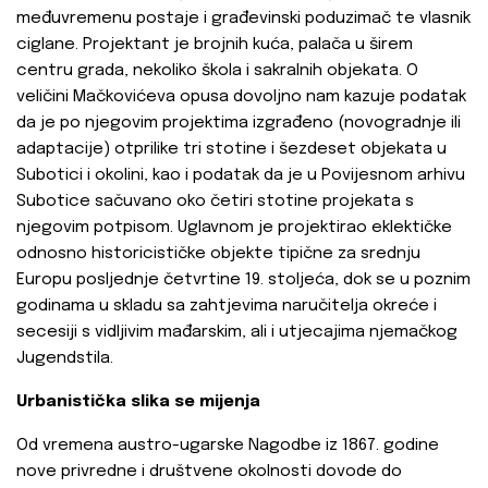
međuvremenu postaje i građevinski poduzimač te vlasnik
ciglane. Projektant je brojnih kuća, palača u širem
centru grada, nekoliko škola i sakralnih objekata. O
veličini Mačkovićeva opusa dovoljno nam kazuje podatak
da je po njegovim projektima izgrađeno (novogradnje ili
adaptacije) otprilike tri stotine i šezdeset objekata u
Subotici i okolini, kao i podatak da je u Povijesnom arhivu
Subotice sačuvano oko četiri stotine projekata s
njegovim potpisom. Uglavnom je projektirao eklektičke
odnosno historicističke objekte tipične za srednju
Europu posljednje četvrtine 19. stoljeća, dok se u poznim
godinama u skladu sa zahtjevima naručitelja okreće i
secesiji s vidljivim mađarskim, ali i utjecajima njemačkog
Jugendstila.
Urbanistička slika se mijenja
Od vremena austro-ugarske Nagodbe iz 1867. godine
nove privredne i društvene okolnosti dovode do