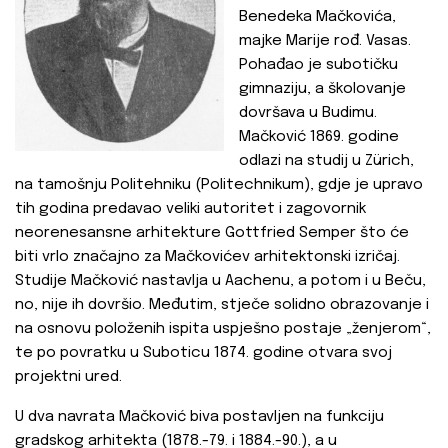
Benedeka Mačkovića,
majke Marije rođ. Vasas.
Pohađao je subotičku
gimnaziju, a školovanje
dovršava u Budimu.
Mačković 1869. godine
odlazi na studij u Zürich,
na tamošnju Politehniku (Politechnikum), gdje je upravo
tih godina predavao veliki autoritet i zagovornik
neorenesansne arhitekture Gottfried Semper što će
biti vrlo značajno za Mačkovićev arhitektonski izričaj.
Studije Mačković nastavlja u Aachenu, a potom i u Beču,
no, nije ih dovršio. Međutim, stječe solidno obrazovanje i
na osnovu položenih ispita uspješno postaje „ženjerom“,
te po povratku u Suboticu 1874. godine otvara svoj
projektni ured.
U dva navrata Mačković biva postavljen na funkciju
gradskog arhitekta (1878.-79. i 1884.-90.), a u