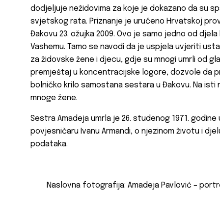
dodjeljuje nežidovima za koje je dokazano da su s
svjetskog rata. Priznanje je uručeno Hrvatskoj provi
Đakovu 23. ožujka 2009. Ovo je samo jedno od djela 
Vashemu. Tamo se navodi da je uspjela uvjeriti usta
za židovske žene i djecu, gdje su mnogi umrli od gla
premještaj u koncentracijske logore, dozvole da p
bolničko krilo samostana sestara u Đakovu. Na isti
mnoge žene.
Sestra Amadeja umrla je 26. studenog 1971. godine u
povjesničaru Ivanu Armandi, o njezinom životu i dje
podataka.
Naslovna fotografija: Amadeja Pavlović – portr