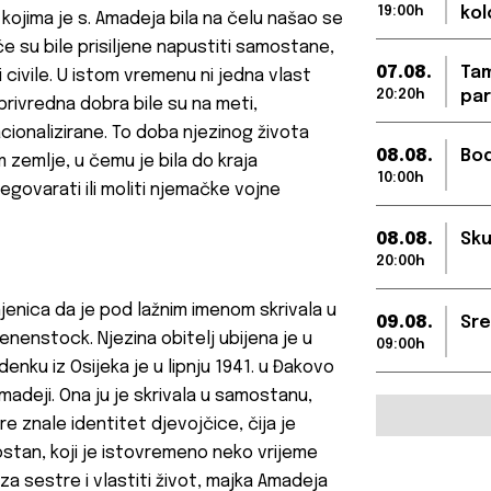
19:00h
kol
ojima je s. Amadeja bila na čelu našao se
e su bile prisiljene napustiti samostane,
07.08.
Tam
 civile. U istom vremenu ni jedna vlast
20:20h
par
oprivredna dobra bile su na meti,
cionalizirane. To doba njezinog života
08.08.
Bod
 zemlje, u čemu je bila do kraja
10:00h
egovarati ili moliti njemačke vojne
08.08.
Sku
20:00h
jenica da je pod lažnim imenom skrivala u
09.08.
Sre
enstock. Njezina obitelj ubijena je u
09:00h
nku iz Osijeka je u lipnju 1941. u Đakovo
adeji. Ona ju je skrivala u samostanu,
e znale identitet djevojčice, čija je
stan, koji je istovremeno neko vrijeme
 za sestre i vlastiti život, majka Amadeja