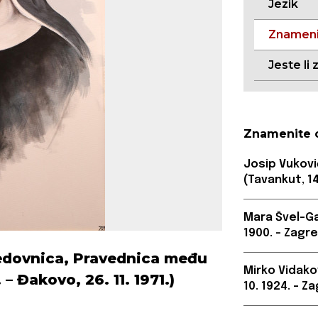
Jezik
Znameni
Jeste li 
Znamenite 
Josip Vuković
(Tavankut, 14.
Mara Švel-Gam
1900. – Zagreb
redovnica, Pravednica među
Mirko Vidako
– Đakovo, 26. 11. 1971.)
10. 1924. – Za