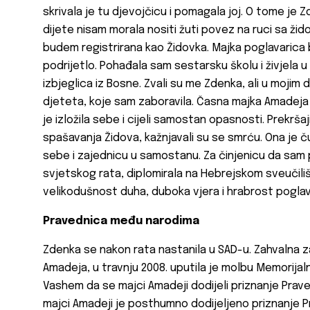
skrivala je tu djevojčicu i pomagala joj. O tome je
dijete nisam morala nositi žuti povez na ruci sa žid
budem registrirana kao Židovka. Majka poglavarica b
podrijetlo. Pohađala sam sestarsku školu i živjela 
izbjeglica iz Bosne. Zvali su me Zdenka, ali u moji
djeteta, koje sam zaboravila. Časna majka Amadeja 
je izložila sebe i cijeli samostan opasnosti. Prekrša
spašavanja Židova, kažnjavali su se smrću. Ona je 
sebe i zajednicu u samostanu. Za činjenicu da sam 
svjetskog rata, diplomirala na Hebrejskom sveučilišt
velikodušnost duha, duboka vjera i hrabrost pogla
Pravednica među narodima
Zdenka se nakon rata nastanila u SAD-u. Zahvalna za
Amadeja, u travnju 2008. uputila je molbu Memorija
Vashem da se majci Amadeji dodijeli priznanje Prav
majci Amadeji je posthumno dodijeljeno priznanje P