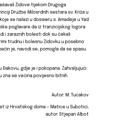
pašavali Židove tijekom Drugoga
nciji Družbe Milosrdnih sestara sv. Križa u
koje se nalazi u dossieru s. Amadeje u Yad
ške poglavare da iz tranzicijskog logora
di i zaraznih bolesti dok su čekali
rimi trudnu i bolesnu Židovku u posebno
 način je, navodi se, pomogla da se spasu
 Đakovu, gdje je i pokopana. Zahvaljujući
lu zna se većina povijesno bitnih
Autor: M. Tucakov
et iz Hrvatskog doma – Matice u Subotici,
autor: Stjepan Albot