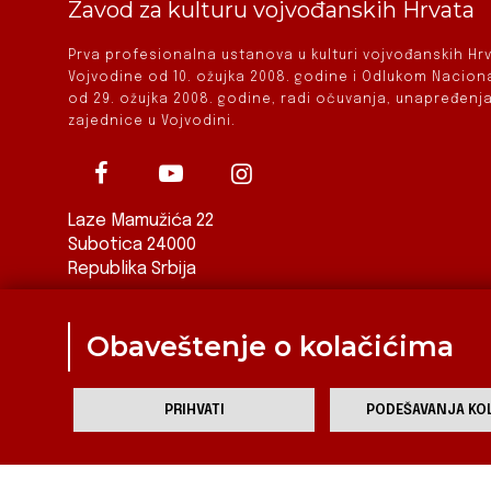
Zavod za kulturu vojvođanskih Hrvata
Prva profesionalna ustanova u kulturi vojvođanskih H
Vojvodine od 10. ožujka 2008. godine i Odlukom Nacio
od 29. ožujka 2008. godine, radi očuvanja, unapređenja
zajednice u Vojvodini.
Laze Mamužića 22
Subotica 24000
Republika Srbija
ured@zkvh.org.rs
Obaveštenje o kolačićima
PRIHVATI
PODEŠAVANJA KOL
Za