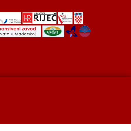
Hrvati u Srbiji
Kulturna scena
Kulturna baština