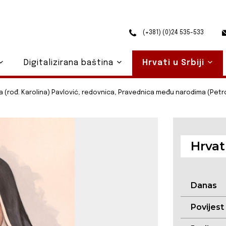
(+381) (0)24 535-533
Digitalizirana baština
Hrvati u Srbiji
 (rođ. Karolina) Pavlović, redovnica, Pravednica među narodima (Petrovar
Hrvati
Danas
Povijest