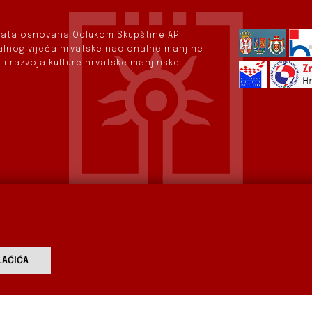
rvata osnovana Odlukom Skupštine AP
nalnog vijeća hrvatske nacionalne manjine
 i razvoja kulture hrvatske manjinske
AČIĆA
vod
Aktualnosti
Izdavaštvo
Digitalizirana baština