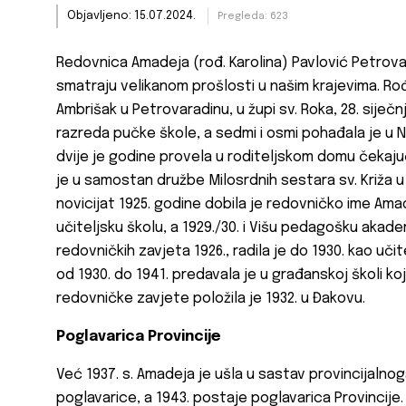
Objavljeno: 15.07.2024.
Pregleda: 623
Redovnica Amadeja (rođ. Karolina) Pavlović Petrovar
smatraju velikanom prošlosti u našim krajevima. Rođe
Ambrišak u Petrovaradinu, u župi sv. Roka, 28. siječn
razreda pučke škole, a sedmi i osmi pohađala je u 
dvije je godine provela u roditeljskom domu čekaju
je u samostan družbe Milosrdnih sestara sv. Križa 
novicijat 1925. godine dobila je redovničko ime Ama
učiteljsku školu, a 1929./30. i Višu pedagošku akad
redovničkih zavjeta 1926., radila je do 1930. kao učit
od 1930. do 1941. predavala je u građanskoj školi k
redovničke zavjete položila je 1932. u Đakovu.
Poglavarica Provincije
Već 1937. s. Amadeja je ušla u sastav provincijalno
poglavarice, a 1943. postaje poglavarica Provincije. 