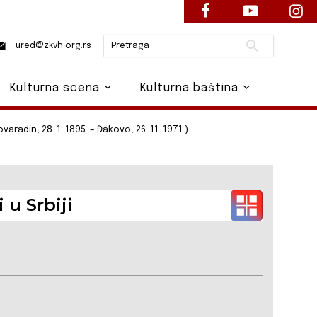
Pretraži
ured@zkvh.org.rs
Kulturna scena
Kulturna baština
adin, 28. 1. 1895. – Đakovo, 26. 11. 1971.)
 u Srbiji