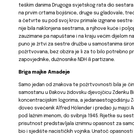
teškim danima Drugoga svjetskog rata dio sestara k
na prvim crtama bojišnice, druge su gladovale, treć
a četvrte su pod svoj krov primale izgnane sestre i
nije bila naklonjena sestrama, a njihove kuće i polj
zauzimane pa napuštane i na kraju većim dijelom na
puno je žrtvi za sestre družbe u samostanima širom
požrtvovana, bez obzira je li za to bilo potrebno pr
zapovjednike, dužnosnike NDH ili partizane.
Briga majke Amadeje
Samo jedan od znakova te požrtvovnosti bila je čin
samostanu u Đakovu židovsku djevojčicu Zdenku Bien
koncentracijskim logorima, a jedanaestogodišnju Zde
doveo svećenik Alfred Hölender i predao ju majci Am
pod lažnim imenom, do svibnja 1945. Rijetke su sestr
prisutnost predstavljala iznimnu opasnost za samo
bio i sjedište nacističkih vojnika. Unatoč opasnosti