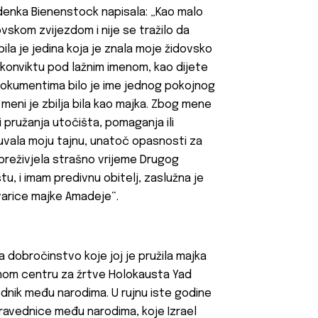
 Zdenka Bienenstock napisala: „Kao malo
ovskom zvijezdom i nije se tražilo da
ila je jedina koja je znala moje židovsko
u konviktu pod lažnim imenom, kao dijete
m dokumentima bilo je ime jednog pokojnog
meni je zbilja bila kao majka. Zbog mene
ji pružanja utočišta, pomaganja ili
čuvala moju tajnu, unatoč opasnosti za
preživjela strašno vrijeme Drugog
u, i imam predivnu obitelj, zaslužna je
varice majke Amadeje“.
 dobročinstvo koje joj je pružila majka
lnom centru za žrtve Holokausta Yad
ednik među narodima. U rujnu iste godine
ravednice među narodima, koje Izrael