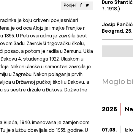
Đuro Stantić,
Podjeli:
7. 1918.)
adinka je koju crkveni povjesničari
Josip Pančić,
na je od oca Alojzija i majke Franjke r.
Beograd, 25. 
ja 1895. U Petrovaradinu je završila šest
Novom Sadu. Završivši trgovačku školu,
ći posao, a potom je radila u Zemunu. Ušla
u Đakovu 4. studenoga 1922. Ulaskom u
deja. Nakon ulaska u samostan završila je
emiju u Zagrebu. Nakon polaganja prvih
Moglo bi
eljica u Državnoj pučkoj školi u Đakovu, a
oju su sestre držale u Đakovu. Doživotne
Na
2026
ga Vijeća, 1940. imenovana je zamjenicom
07.08.
Izl
Tu je službu obavljala do 1955. godine. U