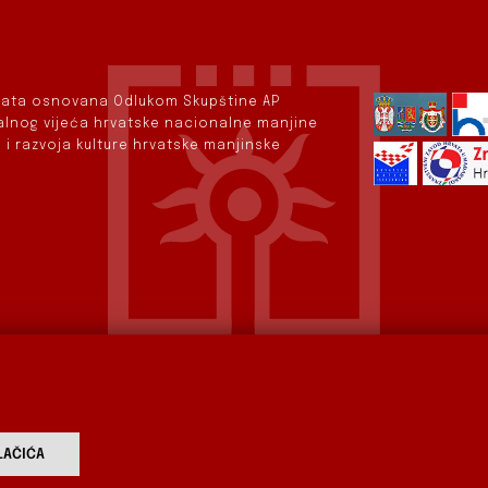
rvata osnovana Odlukom Skupštine AP
nalnog vijeća hrvatske nacionalne manjine
 i razvoja kulture hrvatske manjinske
AČIĆA
vod
Aktualnosti
Izdavaštvo
Digitalizirana baština