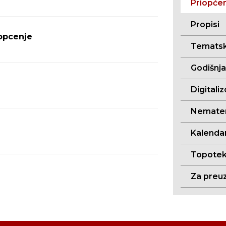
Priopće
Propisi
opcenje
Tematsk
Godišnj
Digitali
Nemateri
Kalendar
Topoteka
Za preu