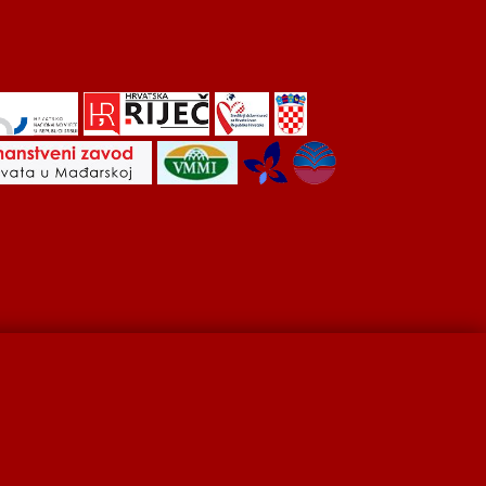
Hrvati u Srbiji
Kulturna scena
Kulturna baština