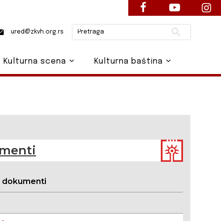
Pretraži
ured@zkvh.org.rs
Kulturna scena
Kulturna baština
menti
i dokumenti