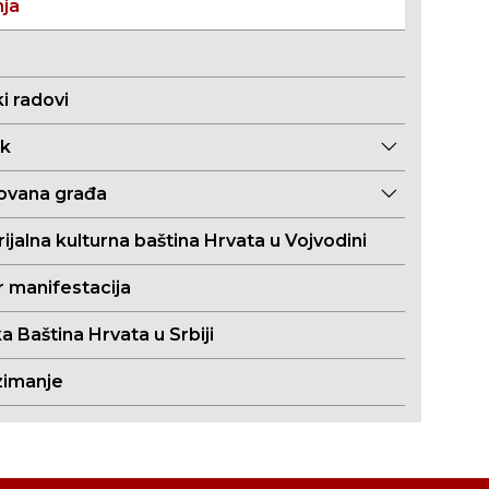
nja
i radovi
ak
zovana građa
jalna kulturna baština Hrvata u Vojvodini
 manifestacija
 Baština Hrvata u Srbiji
zimanje