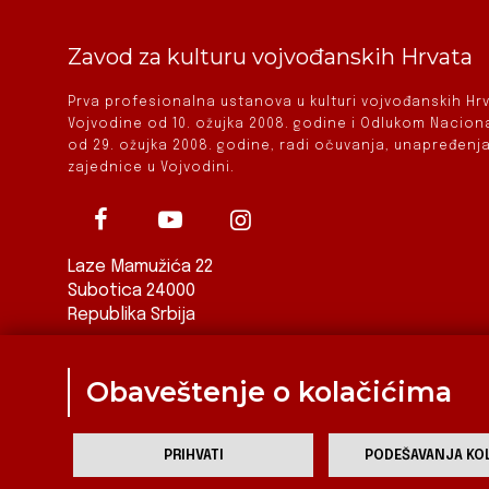
Zavod za kulturu vojvođanskih Hrvata
Prva profesionalna ustanova u kulturi vojvođanskih H
Vojvodine od 10. ožujka 2008. godine i Odlukom Nacio
od 29. ožujka 2008. godine, radi očuvanja, unapređenja
zajednice u Vojvodini.
Laze Mamužića 22
Subotica 24000
Republika Srbija
ured@zkvh.org.rs
Obaveštenje o kolačićima
PRIHVATI
PODEŠAVANJA KOL
Za