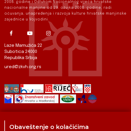
2008. godine i Odlukom Nacionalnog vijeća hrvatske
nacionalne manjine od 29. ožujka 2008. godine, radi
očuvanja, unapređenja i razvoja kulture hrvatske manjinske
zajednice u Vojvodini.
Laze Mamužića 22
Subotica 24000
Republika Srbija
ured@zkvh.org.rs
Obaveštenje o kolačićima