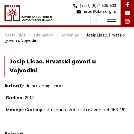
(+381) (0)24 535-533
ured@zkvh.org.rs
Pretraži
Naslovnica
Izdavaštvo
Godišnjak
Josip Lisac, Hrvatski
govori u Vojvodini
Josip Lisac, Hrvatski govori u
Vojvodini
Autor(i):
dr. sc. Josip Lisac
Godina:
2012.
Izdanje:
Godišnjak za znanstvena istraživanja 4: 153-161