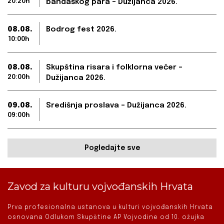
20:20h
bandaškog para – Dužijanca 2026.
08.08.
Bodrog fest 2026.
10:00h
08.08.
Skupština risara i folklorna večer –
20:00h
Dužijanca 2026.
09.08.
Središnja proslava – Dužijanca 2026.
09:00h
Pogledajte sve
Zavod za kulturu vojvođanskih Hrvata
Prva profesionalna ustanova u kulturi vojvođanskih Hrvata
osnovana Odlukom Skupštine AP Vojvodine od 10. ožujka