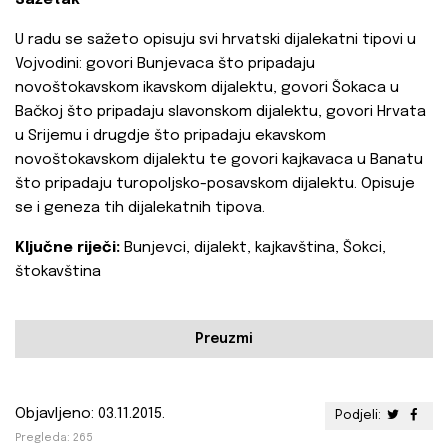
Sažetak
U radu se sažeto opisuju svi hrvatski dijalekatni tipovi u
Vojvodini: govori Bunjevaca što pripadaju
novoštokavskom ikavskom dijalektu, govori Šokaca u
Bačkoj što pripadaju slavonskom dijalektu, govori Hrvata
u Srijemu i drugdje što pripadaju ekavskom
novoštokavskom dijalektu te govori kajkavaca u Banatu
što pripadaju turopoljsko-posavskom dijalektu. Opisuje
se i geneza tih dijalekatnih tipova.
Ključne riječi:
Bunjevci, dijalekt, kajkavština, Šokci,
štokavština
Preuzmi
Objavljeno: 03.11.2015.
Podjeli:
Pregleda: 265