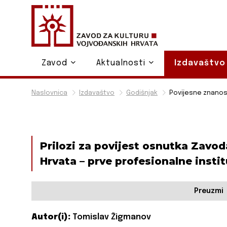
Zavod
Aktualnosti
Izdavaštv
Naslovnica
Izdavaštvo
Godišnjak
Povijesne znanost
Prilozi za povijest osnutka Zavod
Hrvata – prve profesionalne instit
Preuzmi
Autor(i):
Tomislav Žigmanov