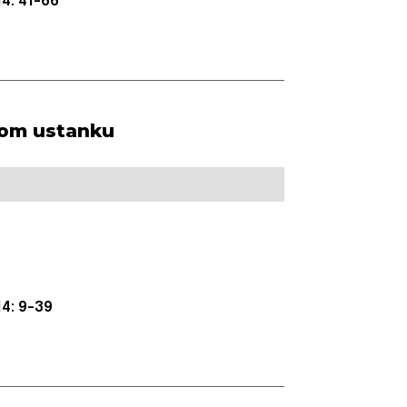
4: 41-66
čkom ustanku
4: 9-39