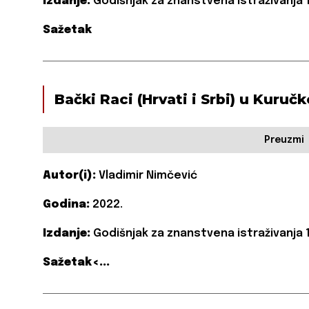
Izdanje:
Godišnjak za znanstvena istraživanja 1
Sažetak
Bački Raci (Hrvati i Srbi) u Kuru
Preuzmi
Autor(i):
Vladimir Nimčević
Godina:
2022.
Izdanje:
Godišnjak za znanstvena istraživanja 1
Sažetak<...