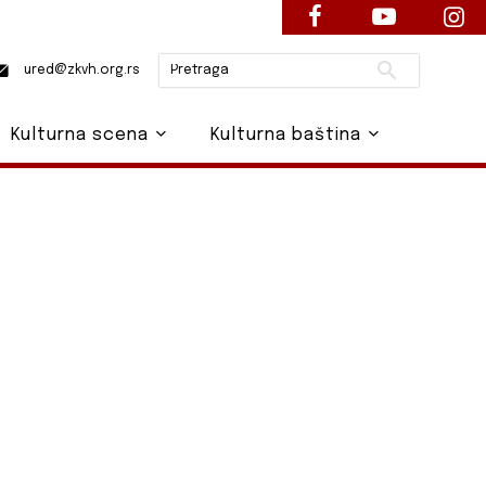
Pretraži
ured@zkvh.org.rs
Kulturna scena
Kulturna baština