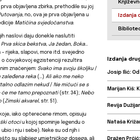
Književ
 prva objavljena zbirka, prethodile su joj
Putovanja
, no, ova je prva objavljena u
Izdanja 
edicije
Matičina svjedočanstva
.
Bibliote
 naslovi daju donekle naslutiti
,
Prva skica bekstva
,
Ja žedan
,
Boka
…
 – rijeka, slapovi, more itd. svejedno
Izdanja dru
k o čovjekovoj egzistenciji rezultira
jenim značenjem:
Svako ima svoju školjku
/
Josip Ilić: 
 zaleđena reka
(…)
Ali ako me neko
talno odlazim nekud
/
Ne mičući se s
Marijan Kiš:
 će me tamo prepoznati
(str. 34);
Nebo
o
(
Zimski akvarel
, str. 51).
Revija Dužija
koje, iako opterećene rimom, opisuju
Nataša Križa
ški otoci
u kojoj spominje legendu o
u ubio i nju i sebe). Neke su od njih i
Nešto su slabijeg umjetničkog dosega, ali
Dražen Prćić