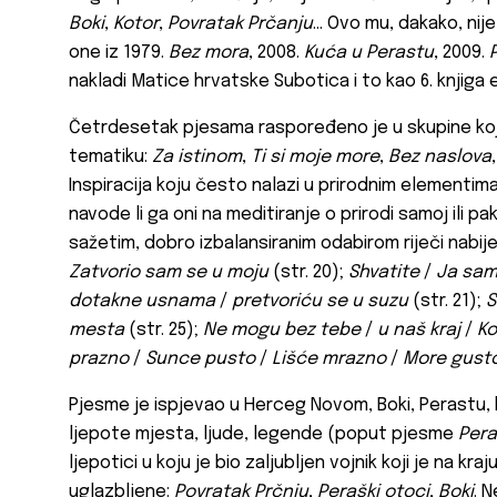
Boki
,
Kotor
,
Povratak Prčanju
… Ovo mu, dakako, nije
one iz 1979.
Bez mora
, 2008.
Kuća u Perastu
, 2009.
nakladi Matice hrvatske Subotica i to kao 6. knjiga 
Četrdesetak pjesama raspoređeno je u skupine kojih
tematiku:
Za istinom
,
Ti si moje more
,
Bez naslova
Inspiracija koju često nalazi u prirodnim elementima
navode li ga oni na meditiranje o prirodi samoj ili pa
sažetim, dobro izbalansiranim odabirom riječi nabi
Zatvorio sam se u moju
(str. 20);
Shvatite
/
Ja sam
dotakne usnama
/
pretvoriću se u suzu
(str. 21);
S
mesta
(str. 25);
Ne mogu bez tebe
/
u naš kraj
/
Ko
prazno
/
Sunce pusto
/
Lišće mrazno
/
More gust
Pjesme je ispjevao u Herceg Novom, Boki, Perastu, 
ljepote mjesta, ljude, legende (poput pjesme
Pera
ljepotici u koju je bio zaljubljen vojnik koji je na kraj
uglazbljene:
Povratak Prčnju
,
Peraški otoci
,
Boki
. 