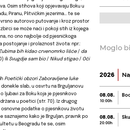
va. Osim stihova koji opjevavaju Boku u
du, Piranu, Plitvičkim jezerima… te se
evrsno autorovo putovanje i kroz prostor
 zbirci se može naći i pokoji stih iz kojega
trana, no ono najbolje od pjesničkoga
 postojanje i prolaznost života: npr.:
Moglo bi
Zubima bih kidao crvenomrko lišće
/
da
0) ili
Svugdje sam bio
/
Nikud stigao
/
Oči
Na
2026
ih
Poetički obzori Zaboravljene luke
o donekle slab, u osvrtu na Brguljanovu
 ljubavi za Boku koja je pjesnikovo
08.08.
Bod
ržana u poetici (str. 70). Iz drugog
10:00h
o osnovne podatke o pjesnikovu životu
 te saznajemo kako je Brguljan, pravnik po
08.08.
Sku
20:00h
kultetu u Beogradu te se, osim