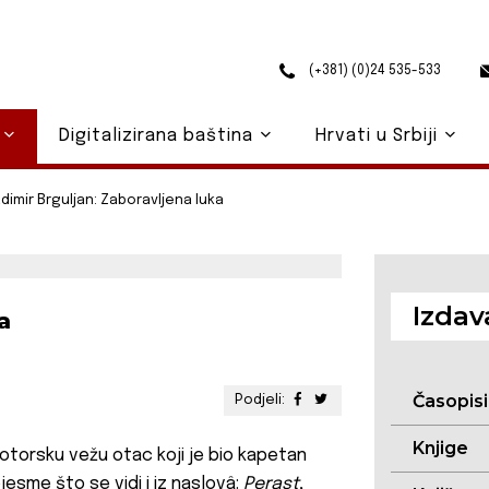
(+381) (0)24 535-533
o
Digitalizirana baština
Hrvati u Srbiji
adimir Brguljan: Zaboravljena luka
Izdav
a
Časopisi
Podjeli:
Knjige
Kotorsku vežu otac koji je bio kapetan
jesme što se vidi i iz naslovâ:
Perast
,