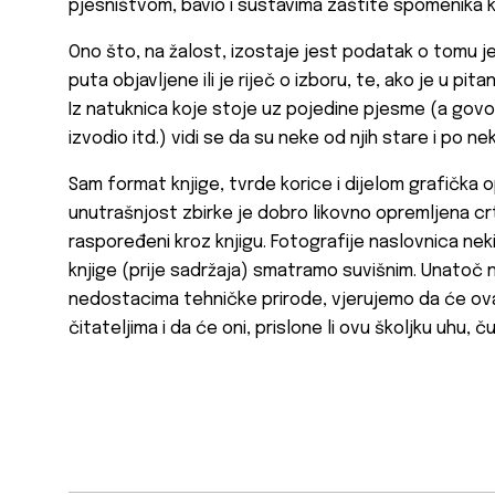
pjesništvom, bavio i sustavima zaštite spomenika k
Ono što, na žalost, izostaje jest podatak o tomu jes
puta objavljene ili je riječ o izboru, te, ako je u pita
Iz natuknica koje stoje uz pojedine pjesme (a gov
izvodio itd.) vidi se da su neke od njih stare i po ne
Sam format knjige, tvrde korice i dijelom grafičk
unutrašnjost zbirke je dobro likovno opremljena cr
raspoređeni kroz knjigu. Fotografije naslovnica neki
knjige (prije sadržaja) smatramo suvišnim. Unato
nedostacima tehničke prirode, vjerujemo da će ov
čitateljima i da će oni, prislone li ovu školjku uhu, č