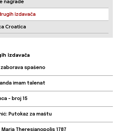
ne nagrade
drugih izdavača
ca Croatica
gih izdavača
Od zaborava spašeno
 Kanda imam talenat
nca - broj 15
nić: Putokaz za maštu
: Maria Theresianopolis 1787