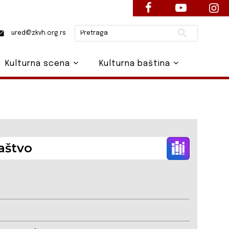
Pretraži
ured@zkvh.org.rs
Kulturna scena
Kulturna baština
aštvo