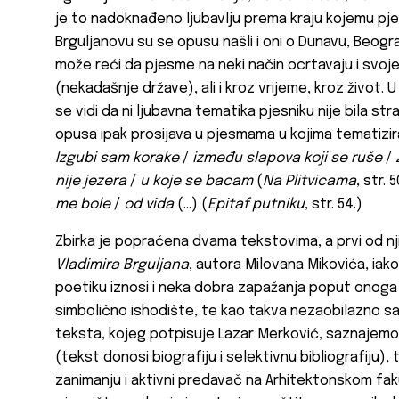
je to nadoknađeno ljubavlju prema kraju kojemu pje
Brguljanovu su se opusu našli i oni o Dunavu, Beogra
može reći da pjesme na neki način ocrtavaju i svoj
(nekadašnje države), ali i kroz vrijeme, kroz život. U
se vidi da ni ljubavna tematika pjesniku nije bila s
opusa ipak prosijava u pjesmama u kojima tematizira
Izgubi sam korake
/
između slapova koji se ruše
/
nije jezera
/
u koje se bacam
(
Na Plitvicama
, str. 5
me bole
/
od vida
(…) (
Epitaf putniku
, str. 54.)
Zbirka je popraćena dvama tekstovima, a prvi od nj
Vladimira Brguljana
, autora Milovana Mikovića, iak
poetiku iznosi i neka dobra zapažanja poput onoga o
simbolično ishodište, te kao takva nezaobilazno sad
teksta, kojeg potpisuje Lazar Merković, saznajem
(tekst donosi biografiju i selektivnu bibliografiju),
zanimanju i aktivni predavač na Arhitektonskom fa