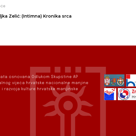
eće
ljka Zelić: (Intimna) Kronika srca
rvata osnovana Odlukom Skupštine AP
nalnog vijeća hrvatske nacionalne manjine
 i razvoja kulture hrvatske manjinske