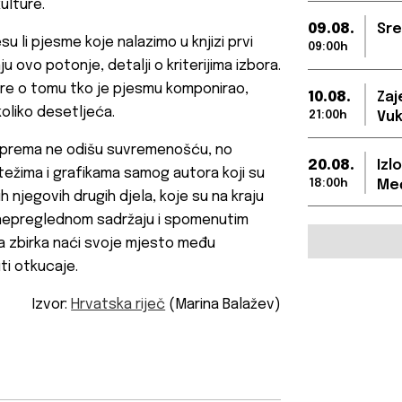
ulture.
09.08.
Sre
u li pjesme koje nalazimo u knjizi prvi
09:00h
nju ovo potonje, detalji o kriterijima izbora.
ore o tomu tko je pjesmu komponirao,
10.08.
Zaj
koliko desetljeća.
21:00h
Vuk
a oprema ne odišu suvremenošću, no
20.08.
Izl
težima i grafikama samog autora koji su
18:00h
Međ
h njegovih drugih djela, koje su na kraju
č nepreglednom sadržaju i spomenutim
a zbirka naći svoje mjesto među
uti otkucaje.
Izvor:
Hrvatska riječ
(Marina Balažev)