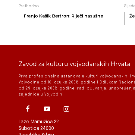
Prethodno
Sljed
Franjo Kašik Bertron: Riječi nasušne
Že
Zavod za kulturu vojvođanskih Hrvata
Prva profesionalna ustanova u kulturi vojvođanskih H
Vojvodine od 10. ožujka 2008. godine i Odlukom Nacio
od 29. ožujka 2008. godine, radi očuvanja, unapređenja
zajednice u Vojvodini.
Laze Mamužića 22
Subotica 24000