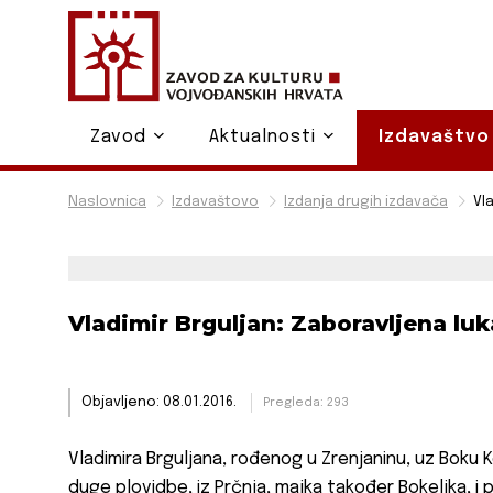
Zavod
Aktualnosti
Izdavaštv
Naslovnica
Izdavaštovo
Izdanja drugih izdavača
Vl
Vladimir Brguljan: Zaboravljena luk
Objavljeno: 08.01.2016.
Pregleda: 293
Vladimira Brguljana, rođenog u Zrenjaninu, uz Boku 
duge plovidbe, iz Prčnja, majka također Bokeljka, i p