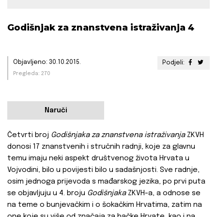
Godišnjak za znanstvena istraživanja 4
Objavljeno: 30.10.2015.
Podjeli:
Pregleda: 270
Naruči
Četvrti broj
Godišnjaka za znanstvena istraživanja
ZKVH
donosi 17 znanstvenih i stručnih radnji, koje za glavnu
temu imaju neki aspekt društvenog života Hrvata u
Vojvodini, bilo u povijesti bilo u sadašnjosti. Sve radnje,
osim jednoga prijevoda s mađarskog jezika, po prvi puta
se objavljuju u 4. broju
Godišnjaka
ZKVH-a, a odnose se
na teme o bunjevačkim i o šokačkim Hrvatima, zatim na
one koje su više od značaja za bačke Hrvate, kao i na