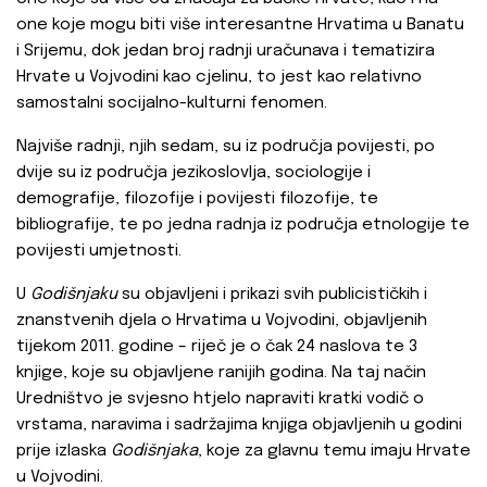
one koje mogu biti više interesantne Hrvatima u Banatu
i Srijemu, dok jedan broj radnji uračunava i tematizira
Hrvate u Vojvodini kao cjelinu, to jest kao relativno
samostalni socijalno-kulturni fenomen.
Najviše radnji, njih sedam, su iz područja povijesti, po
dvije su iz područja jezikoslovlja, sociologije i
demografije, filozofije i povijesti filozofije, te
bibliografije, te po jedna radnja iz područja etnologije te
povijesti umjetnosti.
U
Godišnjaku
su objavljeni i prikazi svih publicističkih i
znanstvenih djela o Hrvatima u Vojvodini, objavljenih
tijekom 2011. godine – riječ je o čak 24 naslova te 3
knjige, koje su objavljene ranijih godina. Na taj način
Uredništvo je svjesno htjelo napraviti kratki vodič o
vrstama, naravima i sadržajima knjiga objavljenih u godini
prije izlaska
Godišnjaka
, koje za glavnu temu imaju Hrvate
u Vojvodini.