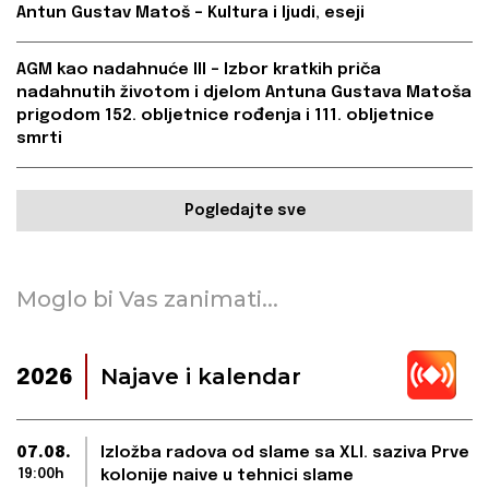
Antun Gustav Matoš – Kultura i ljudi, eseji
AGM kao nadahnuće III – Izbor kratkih priča
nadahnutih životom i djelom Antuna Gustava Matoša
prigodom 152. obljetnice rođenja i 111. obljetnice
smrti
Pogledajte sve
Moglo bi Vas zanimati...
Najave i kalendar
2026
07.08.
Izložba radova od slame sa XLI. saziva Prve
19:00h
kolonije naive u tehnici slame