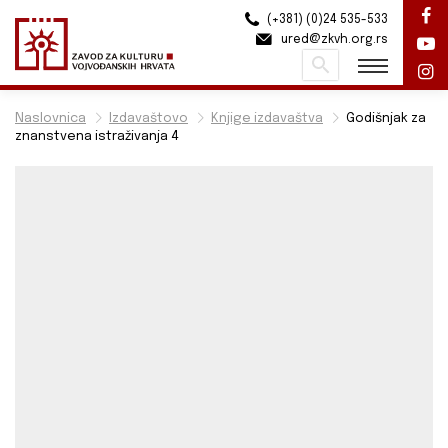
(+381) (0)24 535-533
ured@zkvh.org.rs
Pretraži
Naslovnica
Izdavaštovo
Knjige izdavaštva
Godišnjak za
znanstvena istraživanja 4