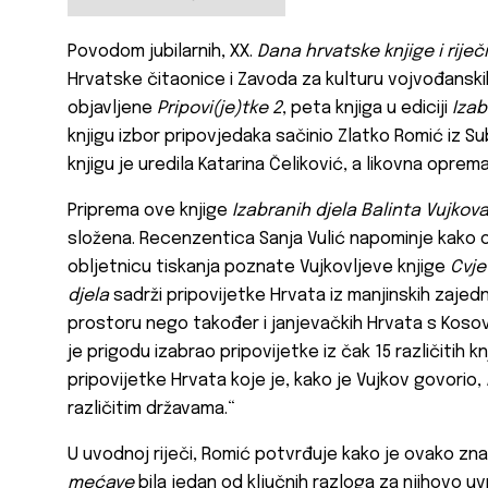
Povodom jubilarnih, XX.
Dana hrvatske knjige i riječ
Hrvatske čitaonice i Zavoda za kulturu vojvođanskih
objavljene
Pripovi(je)tke 2
, peta knjiga u ediciji
Izab
knjigu izbor pripovjedaka sačinio Zlatko Romić iz Sub
knjigu je uredila Katarina Čeliković, a likovna oprem
Priprema ove knjige
Izabranih djela Balinta Vujkov
složena. Recenzentica Sanja Vulić napominje kako ov
obljetnicu tiskanja poznate Vujkovljeve knjige
Cvje
djela
sadrži pripovijetke Hrvata iz manjinskih zaj
prostoru nego također i janjevačkih Hrvata s Kosov
je prigodu izabrao pripovijetke iz čak 15 različitih 
pripovijetke Hrvata koje je, kako je Vujkov govorio,
različitim državama.“
U uvodnoj riječi, Romić potvrđuje kako je ovako zn
mećave
bila jedan od ključnih razloga za njihovo u