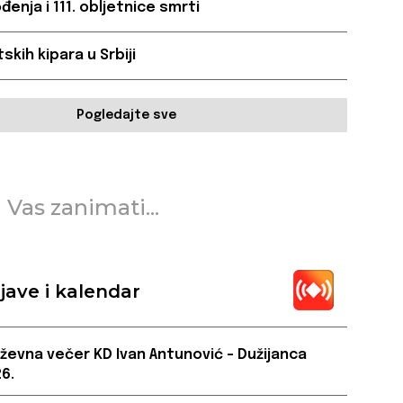
đenja i 111. obljetnice smrti
skih kipara u Srbiji
Pogledajte sve
 Vas zanimati...
jave i kalendar
iževna večer KD Ivan Antunović – Dužijanca
6.