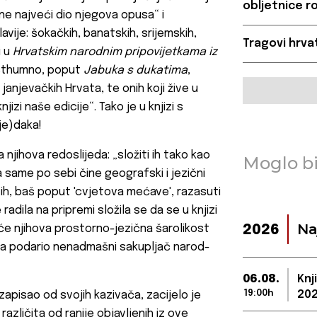
obljetnice ro
ine najveći dio njegova opusa“ i
vije: šokačkih, banatskih, srijemskih,
Tragovi hrvat
i u
Hrvatskim narodnim pripovijetkama iz
osthumno, poput
Jabuka s dukatima
,
e janjevačkih Hrvata, te onih koji žive u
jizi naše edicije“. Tako je u knjizi s
je)daka!
njihova redoslijeda: „složiti ih tako kao
Moglo bi
a same po sebi čine geografski i jezični
 ih, baš poput 'cvjetova mećave', razasuti
radila na pripremi složila se da se u knjizi
Na
 će njihova prostorno-jezična šarolikost
2026
vota podario nenadmašni sakupljač narod­
06.08.
Knj
19:00h
202
v zapisao od svojih kazivača, zacijelo je
različita od ranije objavljenih iz ove