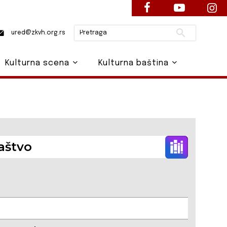
Pretraži
ured@zkvh.org.rs
Kulturna scena
Kulturna baština
aštvo