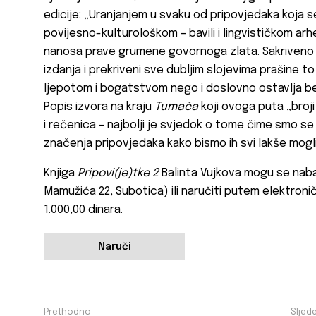
edicije: „Uranjanjem u svaku od pripovjedaka koja s
povijesno-kulturološkom – bavili i lingvističkom ar
nanosa prave grumene govornoga zlata. Sakriveno u
izdanja i prekriveni sve dubljim slojevima prašine 
ljepotom i bogatstvom nego i doslovno ostavlja b
Popis izvora na kraju
Tumača
koji ovoga puta „broj
i rečenica – najbolji je svjedok o tome čime smo se 
značenja pripovjedaka kako bismo ih svi lakše mogli
Knjiga
Pripovi(je)tke 2
Balinta Vujkova mogu se naba
Mamužića 22, Subotica) ili naručiti putem elektroni
1.000,00 dinara.
Naruči
Prethodno
Sljed