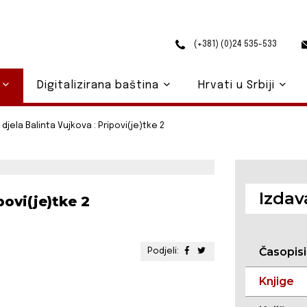
(+381) (0)24 535-533
o
Digitalizirana baština
Hrvati u Srbiji
djela Balinta Vujkova : Pripovi(je)tke 2
Izdav
povi(je)tke 2
Časopisi
Podjeli:
Knjige