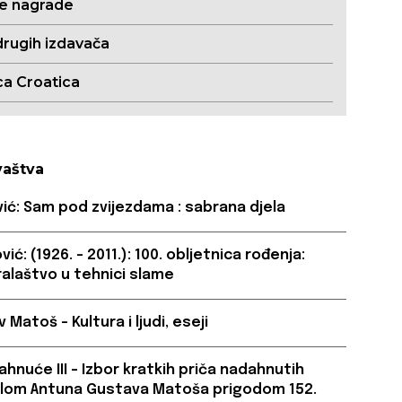
ne nagrade
drugih izdavača
ca Croatica
vaštva
ić: Sam pod zvijezdama : sabrana djela
ić: (1926. – 2011.): 100. obljetnica rođenja:
ralaštvo u tehnici slame
Matoš – Kultura i ljudi, eseji
hnuće III – Izbor kratkih priča nadahnutih
jelom Antuna Gustava Matoša prigodom 152.