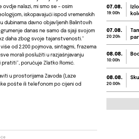
e ovdje nalazi, mi smo se – osim
07.08.
Izl
19:00h
kol
heologijom, iskopavajući ispod vremenskih
 dubinama davno objavljenih Balintovih
07.08.
Tam
to grumenje danas ne samo da sjaji svojom
20:20h
par
ez daha zbog svoje tajanstvenosti.“
i više od 2.200 pojmova, sintagmi, frazema
08.08.
Bod
sve morali poslužiti u razjašnjavanju
10:00h
 pratiti“, poručuje Zlatko Romić.
viti u prostorijama Zavoda (Laze
08.08.
Sku
čke pošte ili telefonom po cijeni od
20:00h
eće