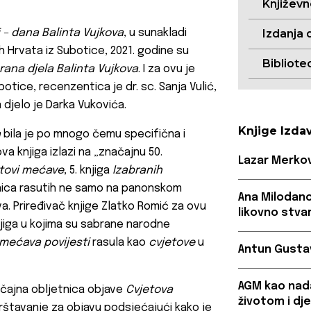
Književ
i – dana Balinta Vujkova
, u sunakladi
Izdanja 
 Hrvata iz Subotice, 2021. godine su
Bibliote
rana djela Balinta Vujkova
. I za ovu je
otice, recenzentica je dr. sc. Sanja Vulić,
a djelo je Darka Vukovića.
Knjige Izda
a
bila je po mnogo čemu specifična i
a knjiga izlazi na „značajnu 50.
Lazar Merkov
tovi mećave
, 5. knjiga
Izabranih
ednica rasutih ne samo na panonskom
Ana Milodanov
a. Priređivač knjige Zlatko Romić za ovu
likovno stva
knjiga u kojima su sabrane narodne
mećava povijesti
rasula kao
cvjetove
u
Antun Gustav 
AGM kao nada
ačajna obljetnica objave
Cvjetova
životom i d
vrštavanje za objavu podsjećajući kako je