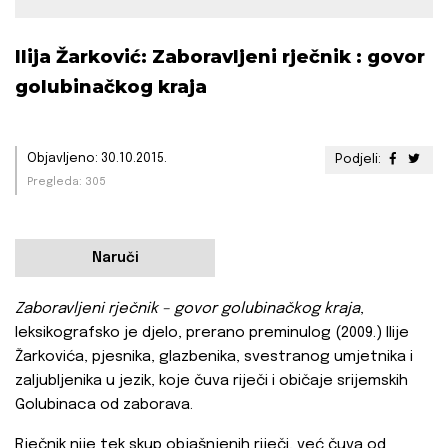
Ilija Žarković: Zaboravljeni rječnik : govor
golubinačkog kraja
Objavljeno: 30.10.2015.
Podjeli:
Pregleda: 305
Naruči
Zaboravljeni rječnik – govor golubinačkog kraja
,
leksikografsko je djelo, prerano preminulog (2009.) Ilije
Žarkovića, pjesnika, glazbenika, svestranog umjetnika i
zaljubljenika u jezik, koje čuva riječi i običaje srijemskih
Golubinaca od zaborava.
Rječnik nije tek skup objašnjenih riječi, već čuva od