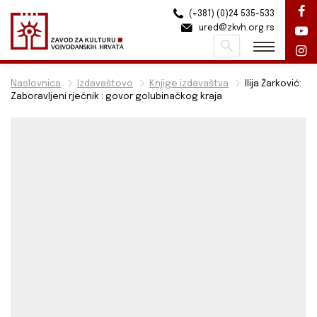
(+381) (0)24 535-533
ured@zkvh.org.rs
Pretraži
Naslovnica
Izdavaštovo
Knjige izdavaštva
Ilija Žarković:
Zaboravljeni rječnik : govor golubinačkog kraja