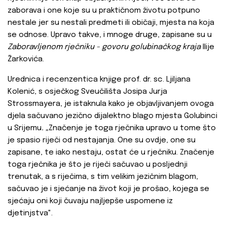
zaborava i one koje su u praktičnom životu potpuno
nestale jer su nestali predmeti ili običaji, mjesta na koja
se odnose. Upravo takve, i mnoge druge, zapisane su u
Zaboravljenom rječniku - govoru golubinačkog kraja
Ilije
Žarkovića.
Urednica i recenzentica knjige prof. dr. sc. Ljiljana
Kolenić, s osječkog Sveučilišta Josipa Jurja
Strossmayera, je istaknula kako je objavljivanjem ovoga
djela sačuvano jezično dijalektno blago mjesta Golubinci
u Srijemu
.
„
Značenje je toga rječnika upravo u tome što
je spasio riječi od nestajanja. One su ovdje, one su
zapisane, te iako nestaju, ostat će u rječniku. Značenje
toga rječnika je što je riječi sačuvao u posljednji
trenutak, a s riječima, s tim velikim jezičnim blagom,
sačuvao je i sjećanje na život koji je prošao, kojega se
sjećaju oni koji čuvaju najljepše uspomene iz
djetinjstva".