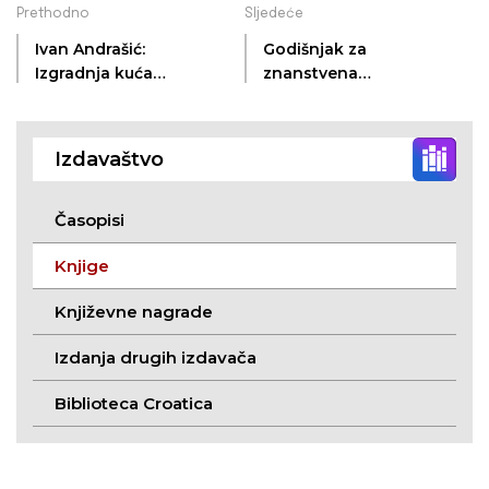
Prethodno
Sljedeće
Ivan Andrašić:
Godišnjak za
Izgradnja kuća
znanstvena
nabijača u Sonti u XX.
istraživanja 7
stoljeću
Izdavaštvo
Časopisi
Knjige
Književne nagrade
Izdanja drugih izdavača
Biblioteca Croatica