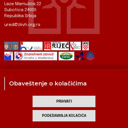
Laze Mamužića 22
Subotica 24000
Republika Srbija
ured@zkvh.org.rs
Obaveštenje o kolačićima
Zavod
Aktualnosti
Izdavaštvo
Digitalizirana baština
Hrvati u Srbiji
Kulturna scena
Kulturna baština
PRIHVATI
Zavod za kulturu vojvođanskih Hrvata
PODEŠAVANJA KOLAČIĆA
developed by