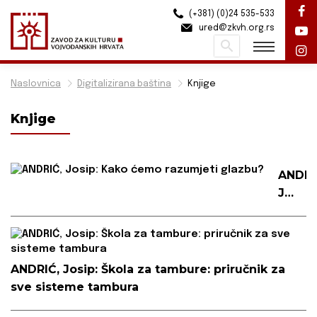
(+381) (0)24 535-533
ured@zkvh.org.rs
Pretraži
Naslovnica
Digitalizirana baština
Knjige
Knjige
ANDRI
Josip:
Kako
ćemo
razumj
glazb
ANDRIĆ, Josip: Škola za tambure: priručnik za
sve sisteme tambura