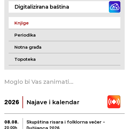
Digitalizirana baština
Knjige
Periodika
Notna građa
Topoteka
Moglo bi Vas zanimati...
Najave i kalendar
2026
08.08.
Skupština risara i folklorna večer –
20:00h
Dužijanca 2026.