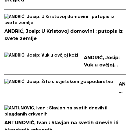
ANDRIĆ, Josip: U Kristovoj domovini : putopis iz
svete zemlje
ANDRIĆ, Josip:
Vuk u ovčjoj
koži
AND
Josi
Žito
u
svj
gos
ANTUNOVIĆ, Ivan : Slavjan na svetih dnevih ili
blagdanih crkvenih