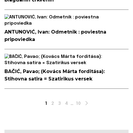
ANTUNOVIĆ, Ivan: Odmetnik : poviestna
pripoviedka
BAČIĆ, Pavao; (Kovács Márta forditása):
Stihovna satira = Szatirikus versek
1
2
3
4
...
10
Next