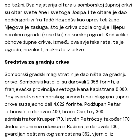
po težini. Dva najstarija oltara u somborskoj župnoj crkvi
su oltar svete Ane i svetoga Josipa. I te oltare je dao
podići gorljivi fra Tádé Hegedűs kao upravitelj župe.
Njegova je zasluga, što je crkva dobila orgulje i lijepu
baroknu ogradu (rešetku) na korskoj ogradi. Kod velike
obnove župne crkve, između dva svjetska rata, ta je
ograda, nažalost, maknuta iz crkve.
Sredstva za gradnju crkve
Somborski gradski magistrat nije dao ništa za gradnju
crkve. Somborski katolici su darovali 2.358 forinti, a
franjevačka provincija svetoga Ivana Kapistrana 8.000.
Poglavarstvo somborskog samostana i blagajna ţupne
crkve su zajedno dali 4.022 forinte. Podžupan Petar
Latinović je darovao 400, braća Csejtey 300,
administrator Krusper 170, István Petróczy također 170.
Jedna anonimna udovica iz Budima je darovala 100,
gvardijan peštanskog samostana 362, vjernici iz