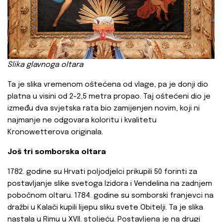
Slika
glavnoga oltara
Ta je slika vremenom oštećena od vlage, pa je donji dio
platna u visini od 2-2,5 metra propao. Taj oštećeni dio je
između dva svjetska rata bio zamijenjen novim, koji ni
najmanje ne odgovara koloritu i kvalitetu
Kronowetterova originala.
Još tri somborska oltara
1782. godine su Hrvati poljodjelci prikupili 50 forinti za
postavljanje slike svetoga Izidora i Vendelina na zadnjem
pobočnom oltaru. 1784. godine su somborski franjevci na
dražbi u Kalači kupili lijepu sliku svete Obitelji. Ta je slika
nastala u Rimu u XVII. stoljeću. Postavljena je na drugi