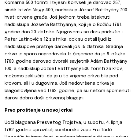
Komarna 500 forinti. Izvjesni Konvsek je darovao 257,
sindik István Nagy 400, nadbiskup József Batthyány 700
hvati drvene građe. Još jednom treba istaknuti
nadbiskupa Józsefa Batthyánya, koji je o Božiću 1761.
godine dao 20 zlatnika. Njegovomu se daru pridružio i
Petar Latinović s 12 zlatnika, dok su ostali ljudi iz
nadbiskupove pratnje darovali još 15 zlatnika. Gradnja
crkve je sporo napredovala. Iz činjenice da je 6. ožujka
1763. godine darovao dvorski savjetnik Ádám Batthyány
100, a nadbiskup József Batthyány 500 forinti za krov,
možemo zaključiti, da je u to vrijeme crkva bila pod
krovom, ali i u dugovima. Još nedovršena crkva je
blagoslovljena već 1762. godine, pa su netom spomenuti
darovi dobro došli crkvenoj blagajni.
Prvo proštenje u novoj crkvi
Uoči blagdana Presvetog Trojstva, u subotu, 4. lipnja
1762. godine upravitelj somborske župe Fra Tádé