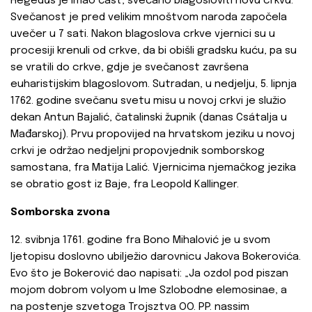
Hegedűs je imao čast, svečano blagosloviti novu crkvu.
Svečanost je pred velikim mnoštvom naroda započela
uvečer u 7 sati. Nakon blagoslova crkve vjernici su u
procesiji krenuli od crkve, da bi obišli gradsku kuću, pa su
se vratili do crkve, gdje je svečanost završena
euharistijskim blagoslovom. Sutradan, u nedjelju, 5. lipnja
1762. godine svečanu svetu misu u novoj crkvi je služio
dekan Antun Bajalić, čatalinski župnik (danas Csátalja u
Mađarskoj). Prvu propovijed na hrvatskom jeziku u novoj
crkvi je održao nedjeljni propovjednik somborskog
samostana, fra Matija Lalić. Vjernicima njemačkog jezika
se obratio gost iz Baje, fra Leopold Kallinger.
Somborska zvona
12. svibnja 1761. godine fra Bono Mihalović je u svom
ljetopisu doslovno ubilježio darovnicu Jakova Bokerovića.
Evo što je Bokerović dao napisati: „Ja ozdol pod piszan
mojom dobrom volyom u Ime Szlobodne elemosinae, a
na postenje szvetoga Trojsztva OO. PP. nassim