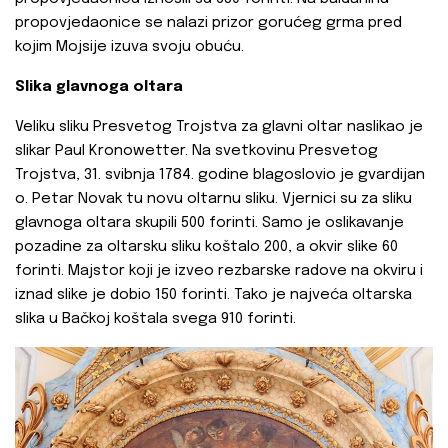
propovjedaonice se nalazi prizor gorućeg grma pred
kojim Mojsije izuva svoju obuću.
Slika glavnoga oltara
Veliku sliku Presvetog Trojstva za glavni oltar naslikao je
slikar Paul Kronowetter. Na svetkovinu Presvetog
Trojstva, 31. svibnja 1784. godine blagoslovio je gvardijan
o. Petar Novak tu novu oltarnu sliku. Vjernici su za sliku
glavnoga oltara skupili 500 forinti. Samo je oslikavanje
pozadine za oltarsku sliku koštalo 200, a okvir slike 60
forinti. Majstor koji je izveo rezbarske radove na okviru i
iznad slike je dobio 150 forinti. Tako je najveća oltarska
slika u Bačkoj koštala svega 910 forinti.