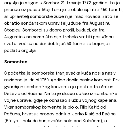
orgulja je stigao u Sombor 21. travnja 1772. godine, te je
prionuo uz posao. Majstoru je trebalo isplatiti 450 forinti,
ali upravitelj somborske župe nije imao novaca. Zato se
obratio sonćanskom upravitelju župe fra Augustinu
Stopiću. Somborci su dobro prošli, budući, da fra
Augustinu ne samo što nije trebalo vratiti posuđenu
svotu, već su na dar dobili još 50 forinti za bojenje i
pozlatu orgulja.
Samostan
S početka je somborska franjevačka kuća nosila naziv
rezidencija, da bi 1750. godine dobila naslov konvent. Prvi
gvardijan somborskog konventa je postao fra Antun
Dežević od Budima. Na tu je službu došao iz somborske
vojne uprave, gdje je obnašao službu vojnog kapelana.
Vikar somborskog konventa je bio o. Filip Katić od
Pečuha, hrvatski propovjednik o. Jerko Klaić od Baćina
(Bátya – nekada bunjevačko selo pod Kalačom), a