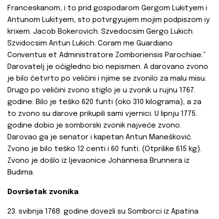
Franceskanom, i to prid gospodarom Gergom Lukityem i
Antunom Lukityem, sto potvrgyujem mojim podpiszom iy
krixem. Jacob Bokerovich. Szvedocsim Gergo Lukich.
Szvidocsim Antun Lukich. Coram me Guardiano
Conventus et Administratore Zomboriensis Parochiae.”
Darovatelj je očigledno bio nepismen. A darovano zvono
je bilo četvrto po veličini i njime se zvonilo za malu misu.
Drugo po veličini zvono stiglo je u zvonik u rujnu 1767.
godine. Bilo je teško 620 funti (oko 310 kilograma), a za
to zvono su darove prikupili sami vjernici. U lipnju 1775.
godine dobio je somborski zvonik najveće zvono.
Darovao ga je senator i kapetan Antun Manešković.
Zvono je bilo teško 12 centi i 60 funti. (Otprilike 615 kg).
Zvono je došlo iz ljevaonice Johannesa Brunnera iz
Budima.
Dovršetak zvonika
23. svibnja 1768. godine dovezli su Somborci iz Apatina