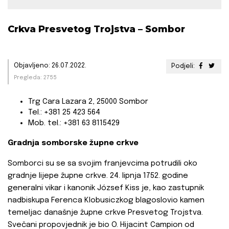
Crkva Presvetog Trojstva – Sombor
Objavljeno: 26.07.2022.
Podjeli:
Pregleda: 2755
Trg Cara Lazara 2, 25000 Sombor
Tel.: +381 25 423 564
Mob. tel.: +381 63 8115429
Gradnja somborske župne crkve
Somborci su se sa svojim franjevcima potrudili oko
gradnje lijepe župne crkve. 24. lipnja 1752. godine
generalni vikar i kanonik József Kiss je, kao zastupnik
nadbiskupa Ferenca Klobusiczkog blagoslovio kamen
temeljac današnje župne crkve Presvetog Trojstva.
Svečani propovjednik je bio O. Hijacint Campion od