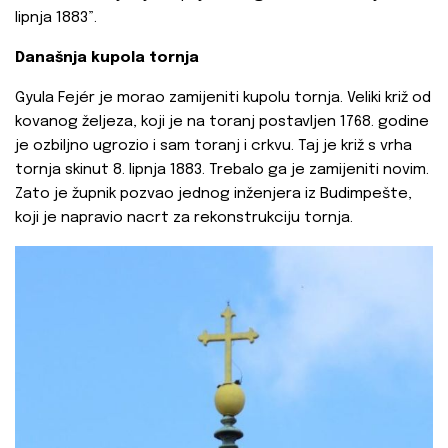
lipnja 1883”.
Današnja kupola tornja
Gyula Fejér je morao zamijeniti kupolu tornja. Veliki križ od
kovanog željeza, koji je na toranj postavljen 1768. godine
je ozbiljno ugrozio i sam toranj i crkvu. Taj je križ s vrha
tornja skinut 8. lipnja 1883. Trebalo ga je zamijeniti novim.
Zato je župnik pozvao jednog inženjera iz Budimpešte,
koji je napravio nacrt za rekonstrukciju tornja.