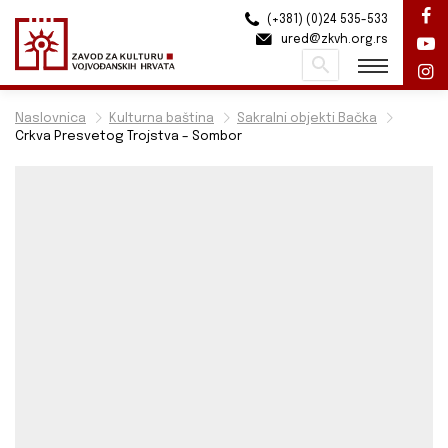
(+381) (0)24 535-533
ured@zkvh.org.rs
Pretraži
Naslovnica
Kulturna baština
Sakralni objekti Bačka
Crkva Presvetog Trojstva – Sombor