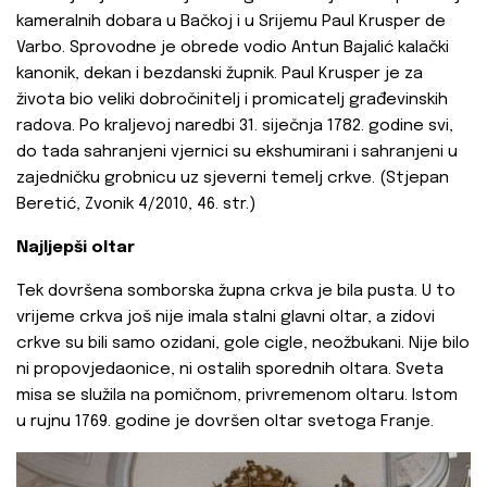
kameralnih dobara u Bačkoj i u Srijemu Paul Krusper de
Varbo. Sprovodne je obrede vodio Antun Bajalić kalački
kanonik, dekan i bezdanski župnik. Paul Krusper je za
života bio veliki dobročinitelj i promicatelj građevinskih
radova. Po kraljevoj naredbi 31. siječnja 1782. godine svi,
do tada sahranjeni vjernici su ekshumirani i sahranjeni u
zajedničku grobnicu uz sjeverni temelj crkve. (Stjepan
Beretić, Zvonik 4/2010, 46. str.)
Najljepši oltar
Tek dovršena somborska župna crkva je bila pusta. U to
vrijeme crkva još nije imala stalni glavni oltar, a zidovi
crkve su bili samo ozidani, gole cigle, neožbukani. Nije bilo
ni propovjedaonice, ni ostalih sporednih oltara. Sveta
misa se služila na pomičnom, privremenom oltaru. Istom
u rujnu 1769. godine je dovršen oltar svetoga Franje.