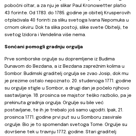
pobočni oltar, a za nju je slikar Paul Kronowetter platio
43 forinte. Od 1783. do 1785. godine je obitelj Krusperovih
otplaćivala 40 forinti za sliku svetoga Ivana Nepomuka u
crnom okviru. Dok ta slika postoji, slike svete Obitelji, te
svetog Izidora i Vendelina više nema.
Sonćani pomogli gradnju orgulja
Prve somborske orgulje su dopremljene iz Budima
Dunavom do Bezdana, a iz Bezdana zaprežnim kolima u
Sombor. Budimski graditelj orgulja se zvao Josip, dok mu
je prezime ostalo nepoznato. 20. studenoga 1771. godine
su orgulje stigle u Sombor, a drugi dan je počelo njihovo
sastavljanje. 18. prosinca se majstor teško razbolio, pa je
prekinuta gradnja orgulja. Orgulje su bile već
postavljane, te ih je trebalo još samo ugoditi. Ipak, 21.
prosinca 1771. godine prvi put su u Somboru zasvirale
orgulje. Bio je to spomendan svetoga Tome. Orgulje su
dovršene tek u travnju 1772. godine. Stari graditelj