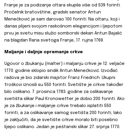
Franje je za podizanje oltara skupila više od 539 forinti.
Pročelnik bratovštine, gradski senator Antun
Menečković je sam darovao 100 forinti. Na oltaru, koji i
danas plijeni svojom raskošnom elegancijom i ljepotom
prvu je svetu misu služio somborski dekan Antun Bajalić
na blagdan Rana svetoga Franje, 17. rujna 1769.
Maljanje i daljnje opremanje crkve
Ugovor o žbukanju (malter) i maljanju crkve je 12. veljače
1770. godine sklopio sindik Antun Menečković. Izvođač
radova je bio zidarski majstor Franz Friedrich. Ukupni
troškovi iznosili su 550 forinti. Svetište je crkve također
bilo oslikano. 7. prosinca 1783. godine za oslikavanje
svetišta slikar Paul Kronowetter je dobio 200 forinti. Ako
je za žbukanje i maljanje crkve trebalo isplatiti 550
forinti, a za oslikavanje samog svetišta 200 forinti, lako
je zaključiti, da je svetište crkve moralo biti posebno
lijepo oslikano. Jedan je peštanski slikar 27. srpnja 1770.