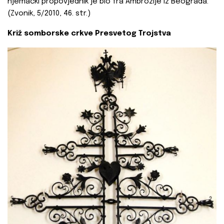
njemački propovjednik je bio fra Ambrozije iz Beograda.
(Zvonik, 5/2010, 46. str.)
Križ somborske crkve Presvetog Trojstva