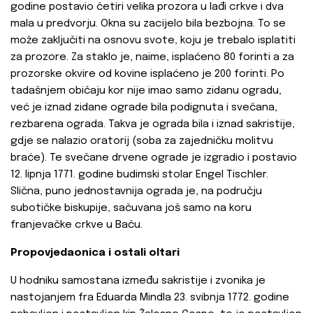
godine postavio četiri velika prozora u lađi crkve i dva
mala u predvorju. Okna su zacijelo bila bezbojna. To se
može zaključiti na osnovu svote, koju je trebalo isplatiti
za prozore. Za staklo je, naime, isplaćeno 80 forinti a za
prozorske okvire od kovine isplaćeno je 200 forinti. Po
tadašnjem običaju kor nije imao samo zidanu ogradu,
već je iznad zidane ograde bila podignuta i svečana,
rezbarena ograda. Takva je ograda bila i iznad sakristije,
gdje se nalazio oratorij (soba za zajedničku molitvu
braće). Te svečane drvene ograde je izgradio i postavio
12. lipnja 1771. godine budimski stolar Engel Tischler.
Slična, puno jednostavnija ograda je, na području
subotičke biskupije, sačuvana još samo na koru
franjevačke crkve u Baču.
Propovjedaonica i ostali oltari
U hodniku samostana između sakristije i zvonika je
nastojanjem fra Eduarda Mindla 23. svibnja 1772. godine