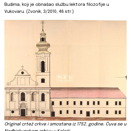
Budima, koji je obnašao službu lektora filozofije u
Vukovaru. (Zvonik, 3/2010, 46 str.)
Original
crtež crkve i smostana iz 1752. godine. Čuva se u