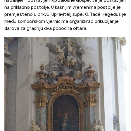
nabavljen i postavljen kip Žalosne Gospe, te je postavljen
na prikladno postolje. U kasnijim vremenima postolje je
premješteno u crkvu. Upravitelj župe, O. Tádé Hegedűs je
među somborskom vjernicima organizirao prikupljanje
darova za gradnju dva pobočna oltara.