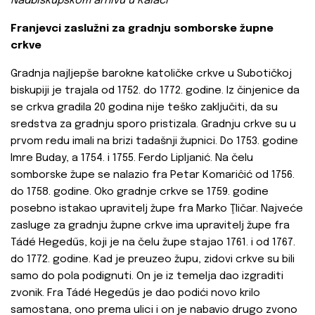
Nadbiskupskom arhivu u Kalači
Franjevci zaslužni za gradnju somborske župne
crkve
Gradnja najljepše barokne katoličke crkve u Subotičkoj
biskupiji je trajala od 1752. do 1772. godine. Iz činjenice da
se crkva gradila 20 godina nije teško zaključiti, da su
sredstva za gradnju sporo pristizala. Gradnju crkve su u
prvom redu imali na brizi tadašnji župnici. Do 1753. godine
Imre Buday, a 1754. i 1755. Ferdo Lipljanić. Na čelu
somborske župe se nalazio fra Petar Komariĉić od 1756.
do 1758. godine. Oko gradnje crkve se 1759. godine
posebno istakao upravitelj župe fra Marko Ţličar. Najveće
zasluge za gradnju župne crkve ima upravitelj župe fra
Tádé Hegedűs, koji je na čelu župe stajao 1761. i od 1767.
do 1772. godine. Kad je preuzeo župu, zidovi crkve su bili
samo do pola podignuti. On je iz temelja dao izgraditi
zvonik. Fra Tádé Hegedűs je dao podići novo krilo
samostana, ono prema ulici i on je nabavio drugo zvono