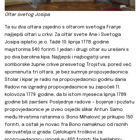
Oltar
svetog Josipa
Ta su dva oltara zajedno s oltarom svetoga Franje
najljepši oltari u crkvi. Za oltar svete Ane i Svetoga
Josipa isplatio je o. Tádé 10. lipnja 1778. godine
majstorima 540 forinti. I jedan i drugi oltar su urešeni s
po dva barokna kipa. Najljepši i najbogatiji ures
somborske župne crkve presvetog Trojstva, pored već
spomenuta tri oltara, je bez sumnje propovjedaonica.
Stolar i kipar je radio na propovjedaonici godinu dana.
Radovi na izgradnji propovjedaonice su započeli 11.
kolovoza 1779. godine, da bi istom mjeseca lipnja 1789.
godine bili završeni. Posljednje radove – bojenje i pozlatu
propovjedaonice je izveo osječki slikar Antun. Samo
među Hrvatima ratarima o. Bono Mihalović je prikupio 150
forinti, a ostali je novac fra Bono namaknuo od raznih
darovatelja iz grada. Cjelokupni troškovi za
propovjedaonicu iznosili su 650 forinti. Na baldahinu