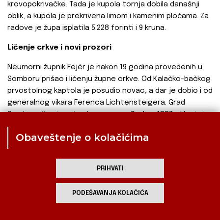
krovopokrivačke. Tada je kupola tornja dobila današnji
oblik, a kupola je prekrivena limom i kamenim pločama. Za
radove je župa isplatila 5.228 forinti i 9 kruna.
Ličenje crkve i novi prozori
Neumorni župnik Fejér je nakon 19 godina provedenih u
Somboru prišao i ličenju župne crkve. Od Kalačko-bačkog
prvostolnog kaptola je posudio novac, a dar je dobio i od
generalnog vikara Ferenca Lichtensteigera. Grad
Sombor nije ni ovaj put pomogao. Godine 1887. sklopio je
župnik ugovor o maljanju crkve s uglednim
Obaveštenje o kolačićima
budimpeštanskim cehom Jakobey-Altenbucher-Greiner.
Radovi su imali biti dovršeni do 1. studenog 1888. godine
za 12.214 forinti.
PRIHVATI
PODEŠAVANJA KOLAČIĆA