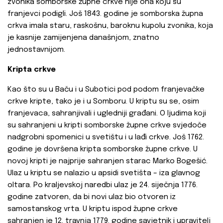
zvonika somborske župne crkve nije ona koju su
franjevci podigli. Još 1843. godine je somborska župna
crkva imala staru, raskošnu, baroknu kupolu zvonika, koja
je kasnije zamijenjena današnjom, znatno
jednostavnijom.
Kripta crkve
Kao što su u Baču i u Subotici pod podom franjevačke
crkve kripte, tako je i u Somboru. U kriptu su se, osim
franjevaca, sahranjivali i ugledniji građani. O ljudima koji
su sahranjeni u kripti somborske župne crkve svjedoče
nadgrobni spomenici u svetištu i u lađi crkve. Još 1762.
godine je dovršena kripta somborske župne crkve. U
novoj kripti je najprije sahranjen starac Marko Bogešić.
Ulaz u kriptu se nalazio u apsidi svetišta – iza glavnog
oltara. Po kraljevskoj naredbi ulaz je 24. siječnja 1776.
godine zatvoren, da bi novi ulaz bio otvoren iz
samostanskog vrta. U kriptu ispod župne crkve
sahranjen je 12. travnja 1779. godine savjetnik i upravitelj