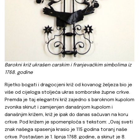
Barokni
križ ukrašen carskim i franjevačkim simbolima iz
1768. godine
Rijetko bogati i dragocjeni križ od kovanog željeza bio je
više od cijeloga stoljeća ukras somborske župne crkve.
Premda je taj elegantni križ zajedno s baroknom kupolom
zvonika skinut i zamijenjen današnjom kupolom i
današnjim križem, križ je ipak do danas sačuvan na koru
crkve. Pod križem je spomenploča s tekstom: „Ovaj sveti
znak našega spasenja krasio je 115 godina toranj naše
crkve. Postavljen je 1. lipnja 1768. godine, a skinut je 8.