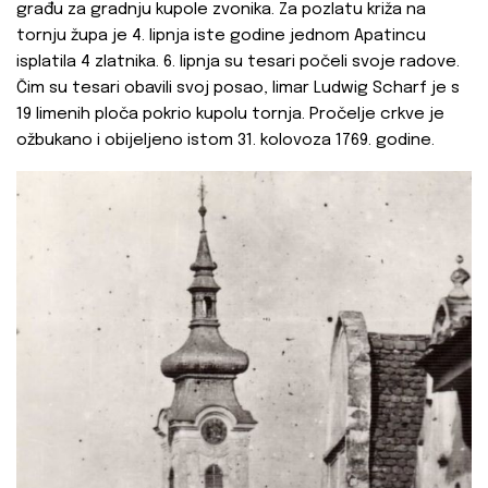
građu za gradnju kupole zvonika. Za pozlatu križa na
tornju župa je 4. lipnja iste godine jednom Apatincu
isplatila 4 zlatnika. 6. lipnja su tesari počeli svoje radove.
Čim su tesari obavili svoj posao, limar Ludwig Scharf je s
19 limenih ploča pokrio kupolu tornja. Pročelje crkve je
ožbukano i obijeljeno istom 31. kolovoza 1769. godine.