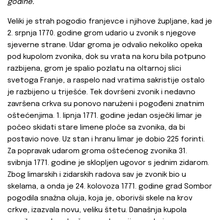
godine.
Veliki je strah pogodio franjevce i njihove župljane, kad je
2. srpnja 1770. godine grom udario u zvonik s njegove
sjeverne strane. Udar groma je odvalio nekoliko opeka
pod kupolom zvonika, dok su vrata na koru bila potpuno
razbijena, grom je spalio pozlatu na oltarnoj slici
svetoga Franje, a raspelo nad vratima sakristije ostalo
je razbijeno u triješće. Tek dovršeni zvonik i nedavno
završena crkva su ponovo naruženi i pogođeni znatnim
oštećenjima. 1. lipnja 1771. godine jedan osječki limar je
počeo skidati stare limene ploče sa zvonika, da bi
postavio nove. Uz stan i hranu limar je dobio 225 forinti.
Za popravak udarom groma oštećenog zvonika 31.
svibnja 1771. godine je sklopljen ugovor s jednim zidarom.
Zbog limarskih i zidarskih radova sav je zvonik bio u
skelama, a onda je 24. kolovoza 1771. godine grad Sombor
pogodila snažna oluja, koja je, oborivši skele na krov
crkve, izazvala novu, veliku štetu. Današnja kupola