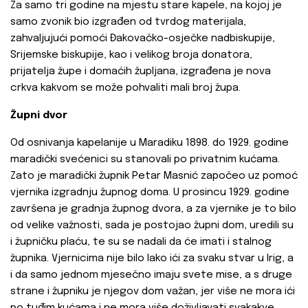
Za samo tri godine na mjestu stare kapele, na kojoj je
samo zvonik bio izgrađen od tvrdog materijala,
zahvaljujući pomoći Đakovačko-osječke nadbiskupije,
Srijemske biskupije, kao i velikog broja donatora,
prijatelja župe i domaćih župljana, izgrađena je nova
crkva kakvom se može pohvaliti mali broj župa.
Župni dvor
Od osnivanja kapelanije u Maradiku 1898. do 1929. godine
maradički svećenici su stanovali po privatnim kućama.
Zato je maradički župnik Petar Masnić započeo uz pomoć
vjernika izgradnju župnog doma. U prosincu 1929. godine
završena je gradnja župnog dvora, a za vjernike je to bilo
od velike važnosti, sada je postojao župni dom, uredili su
i župničku plaću, te su se nadali da će imati i stalnog
župnika. Vjernicima nije bilo lako ići za svaku stvar u Irig, a
i da samo jednom mjesečno imaju svete mise, a s druge
strane i župniku je njegov dom važan, jer više ne mora ići