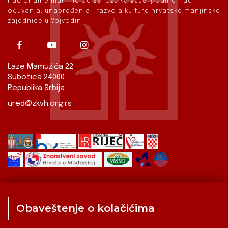
nacionalne manjine od 29. ožujka 2008. godine, radi
očuvanja, unapređenja i razvoja kulture hrvatske manjinske
zajednice u Vojvodini.
Laze Mamužića 22
Subotica 24000
Republika Srbija
ured@zkvh.org.rs
Obaveštenje o kolačićima
Zavod
Aktualnosti
Izdavaštvo
Digitalizirana baština