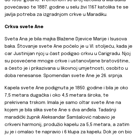
do 1898. godine. Vremenom se broj katolika u Maradiku
povećavao te 1887. godine u selu živi 1167 katolika te se
javlja potreba za izgradnjom crkve u Maradiku.
Crkva svete Ane
Sveta Ana je bila majka Blažene Djevice Marije i Isusova
baka. Štovanje svete Ane počelo je u VI. stoljeću, kada je
car Justinijan njoj u čast podigao crkvu u Carigradu. Njoj
su posvećene mnoge crkve i ustanovljene bratovštine,
a često je i prikazivana u likovnoj umjetnosti, osobito u
doba renesanse. Spomendan svete Ane je 26. srpnja.
Kapela svete Ane podignuta je 1850. godine i bila je oko
7,5 metara dugačka i oko 4,5 metara široka, te
prekrivena trskom. Imala je samo oltar svete Ane na
kojem je bila slika svete Ane s dva anđela. Tadašnji
maradički župnik Aleksandar Šamšalović nabavio je
crkveni harmonij, produžio kapelu za 5,5 metara, a zatim
ju je i omalao te napravio i 6 klupa za kapelu. Dok je on bio