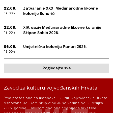
22.08.
Zatvaranje XXX. Međunarodne likovne
17:00h
kolonije Bunarić
22.08.
XIV. saziv Međunarodne likovne kolonije
19:00h
Stipan Šabić 2026.
06.09.
Umjetnička kolonija Panon 2026.
16:00h
Pogledajte sve
Zavod za kulturu vojvođanskih Hrvata
Prva profesionalna ustanova u kulturi vojvođanskih Hrvata
osnovana Odlukom Skupštine AP Vojvodine od 10. ožujka
2008. godine i Odlukom Nacionalnog vijeća hrvatske