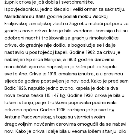
župnik crkva je još dobila i svetohranište,
ispovjedaonicu, jedno klecalo i veliki ormar za sakristiju.
Maradičani su 1898. godine poslali molbu Visokoj
kraljevskoj zemaljskoj vlasti u Zagrebu moleći potporu za
gradnju nove crkve. Iako je bila izvedena i komisija i bili su
odobreni nacrt i troškovnik za gradnju rimokatoličke
crkve, do gradnje nije došlo, a bogoslužje se i dalje
nastavilo u postojećoj kapeli. Godine 1902. za crkvu je
nabavljen kip srca Marijina, a 1903. godine darovima
maradičkih vjernika napravljen je križni put za kapelu
svete Ane. Crkva je 1919. omalana iznutra, a u prosincu
sljedeće godine postavljen je novi pod. Kako je pred sam
Božić 1926. napuklo jedno zvono, kapela je dobila dva
nova zvona teška 115 i 47 kg. Godine 1930. crkva je bila u
lošem stanju, pa je troškove popravaka podmirivala
crkvena općina. Godine 1935. razbijen je kip svetog
Antuna Padovanskog, stoga su vjernici svojim
dragovoljnim novčanim darovima omogućili da se nabavi
novi. Kako je crkva i dalje bila u veoma lošem stanju, bilo