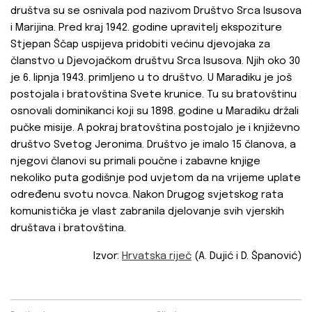
društva su se osnivala pod nazivom Društvo Srca Isusova
i Marijina. Pred kraj 1942. godine upravitelj ekspoziture
Stjepan Ščap uspijeva pridobiti većinu djevojaka za
članstvo u Djevojačkom društvu Srca Isusova. Njih oko 30
je 6. lipnja 1943. primljeno u to društvo. U Maradiku je još
postojala i bratovština Svete krunice. Tu su bratovštinu
osnovali dominikanci koji su 1898. godine u Maradiku držali
pučke misije. A pokraj bratovština postojalo je i književno
društvo Svetog Jeronima. Društvo je imalo 15 članova, a
njegovi članovi su primali poučne i zabavne knjige
nekoliko puta godišnje pod uvjetom da na vrijeme uplate
određenu svotu novca. Nakon Drugog svjetskog rata
komunistička je vlast zabranila djelovanje svih vjerskih
društava i bratovština.
Izvor:
Hrvatska riječ
(A. Dujić i D. Španović)