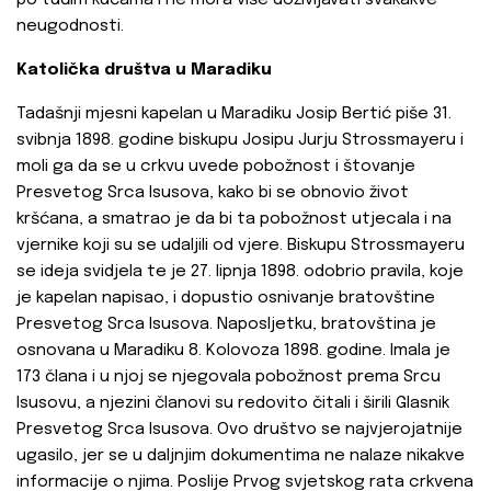
po tuđim kućama i ne mora više doživljavati svakakve
neugodnosti.
Katolička društva u Maradiku
Tadašnji mjesni kapelan u Maradiku Josip Bertić piše 31.
svibnja 1898. godine biskupu Josipu Jurju Strossmayeru i
moli ga da se u crkvu uvede pobožnost i štovanje
Presvetog Srca Isusova, kako bi se obnovio život
kršćana, a smatrao je da bi ta pobožnost utjecala i na
vjernike koji su se udaljili od vjere. Biskupu Strossmayeru
se ideja svidjela te je 27. lipnja 1898. odobrio pravila, koje
je kapelan napisao, i dopustio osnivanje bratovštine
Presvetog Srca Isusova. Naposljetku, bratovština je
osnovana u Maradiku 8. Kolovoza 1898. godine. Imala je
173 člana i u njoj se njegovala pobožnost prema Srcu
Isusovu, a njezini članovi su redovito čitali i širili Glasnik
Presvetog Srca Isusova. Ovo društvo se najvjerojatnije
ugasilo, jer se u daljnjim dokumentima ne nalaze nikakve
informacije o njima. Poslije Prvog svjetskog rata crkvena