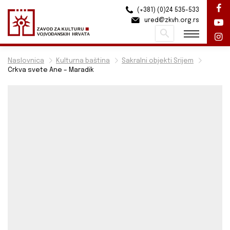
(+381) (0)24 535-533
ured@zkvh.org.rs
Pretraži
Naslovnica
Kulturna baština
Sakralni objekti Srijem
Crkva svete Ane – Maradik