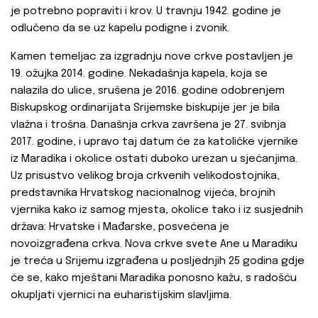
je potrebno popraviti i krov. U travnju 1942. godine je
odlučeno da se uz kapelu podigne i zvonik.
Kamen temeljac za izgradnju nove crkve postavljen je
19. ožujka 2014. godine. Nekadašnja kapela, koja se
nalazila do ulice, srušena je 2016. godine odobrenjem
Biskupskog ordinarijata Srijemske biskupije jer je bila
vlažna i trošna. Današnja crkva završena je 27. svibnja
2017. godine, i upravo taj datum će za katoličke vjernike
iz Maradika i okolice ostati duboko urezan u sjećanjima.
Uz prisustvo velikog broja crkvenih velikodostojnika,
predstavnika Hrvatskog nacionalnog vijeća, brojnih
vjernika kako iz samog mjesta, okolice tako i iz susjednih
država: Hrvatske i Mađarske, posvećena je
novoizgrađena crkva. Nova crkve svete Ane u Maradiku
je treća u Srijemu izgrađena u posljednjih 25 godina gdje
će se, kako mještani Maradika ponosno kažu, s radošću
okupljati vjernici na euharistijskim slavljima.