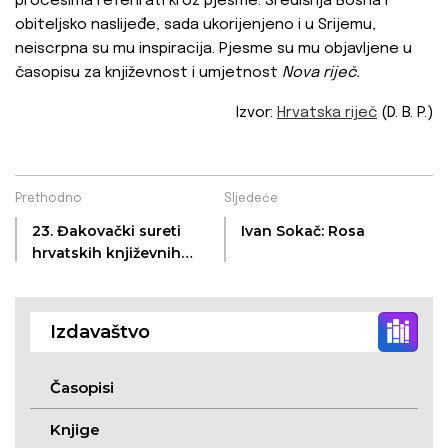
procesima referirati kroz pjesme. Središnja Bosna i
obiteljsko naslijeđe, sada ukorijenjeno i u Srijemu,
neiscrpna su mu inspiracija. Pjesme su mu objavljene u
časopisu za književnost i umjetnost
Nova riječ.
Izvor:
Hrvatska riječ
(D. B. P.)
Prethodno
Sljedeće
23. Đakovački sureti
Ivan Sokač: Rosa
hrvatskih književnih
kritičara - zbornik
Izdavaštvo
Časopisi
Knjige