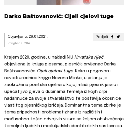
Darko Baštovanović: Cijeli cjelovi tuge
Objavljeno: 29.01.2021.
Podjeli:
Pregleda: 284
Krajem 2020. godine, u nakladi NIU
Hrvatska riječ
,
objavljena je knjiga pjesama, pjesnički prvijenac Darka
Baštovanovića
Cijeli cjelovi tuge
. Kako u pogovoru
navodi urednica knjige Nevena Mlinko, u pitanju je
zaokružena poetska cjelina u kojoj mladi pjesnik jasno i
upečatljivo pjeva o dubinama temelja iz kojih crpi
nadahnuće za svoje stvaralaštvo te postavlja okosnice
vlastitog pjesničkog izričaja. Dominantna tema zbirke je
tema pripadnosti problematizirana iz različitih i
međusobno teško odvojivih vizura sa željom obuhvaćanja
temeljnih ljudskih i međuljudskih identitetskih sastavnica.