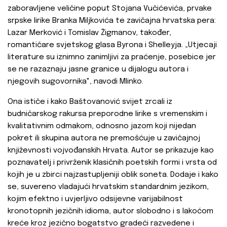
zaboravljene veličine poput Stojana Vučićevića, prvake
srpske lirike Branka Miljkovića te zavičajna hrvatska pera:
Lazar Merković i Tomislav Žigmanov, također,
romantičare svjetskog glasa Byrona i Shelleyja. „Utjecaji
literature su iznimno zanimljivi za praćenje, posebice jer
se ne razaznaju jasne granice u dijalogu autora i
njegovih sugovornika", navodi Mlinko.
Ona ističe i kako Baštovanović svijet zrcali iz
budničarskog rakursa preporodne lirike s vremenskim i
kvalitativnim odmakom, odnosno jazom koji nijedan
pokret ili skupina autora ne premošćuje u zavičajnoj
književnosti vojvođanskih Hrvata. Autor se prikazuje kao
poznavatelj i privrženik klasičnih poetskih formi i vrsta od
kojih je u zbirci najzastupljeniji oblik soneta. Dodaje i kako
se, suvereno vladajući hrvatskim standardnim jezikom,
kojim efektno i uvjerljivo odsijevne varijabilnost
kronotopnih jezičnih idioma, autor slobodno i s lakoćom
kreće kroz jezično bogatstvo gradeći razvedene i