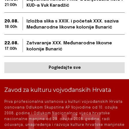
21:00h
KUD-a Vuk Karadžić
20.08.
Izložba slika s XXIX. i početak XXX. saziva
18:00h
Međunarodne likovne kolonije Bunarić
22.08.
Zatvaranje XXX. Međunarodne likovne
17:00h
kolonije Bunarić
Pogledajte sve
Zavod za kulturu vojvođanskih Hrvata
Prva profesionalna ustanova u kulturi vojvođanskih Hrvata
osnovana Odlukom Skupštine AP Vojvodine od 10. ožujka
2008. godine i Odlukom Nacionalnog vijeća hrvatske
nacionalne manjine od 29. ožujka 2008. godine, radi
očuvanja, unapređenja i razvoja kulture hrvatske manjinske