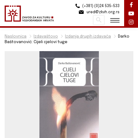
(+381) (0)24 535-533
ured@zkvh.org.rs
Pretraži
Naslovnica
Izdavaštovo
Izdanja drugih izdavača
Darko
Baštovanović: Cijeli cjelovi tuge