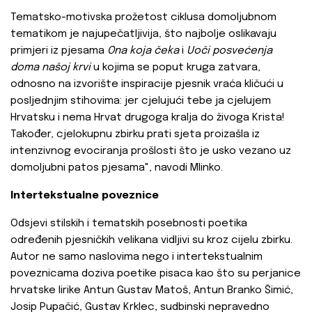
Tematsko-motivska prožetost ciklusa domoljubnom
tematikom je najupečatljivija, što najbolje oslikavaju
primjeri iz pjesama
Ona koja čeka
i
Uoči posvećenja
doma našoj krvi
u kojima se poput kruga zatvara,
odnosno na izvorište inspiracije pjesnik vraća kličući u
posljednjim stihovima: jer cjelujući tebe ja cjelujem
Hrvatsku i nema Hrvat drugoga kralja do živoga Krista!
Također, cjelokupnu zbirku prati sjeta proizašla iz
intenzivnog evociranja prošlosti što je usko vezano uz
domoljubni patos pjesama", navodi Mlinko.
Intertekstualne poveznice
Odsjevi stilskih i tematskih posebnosti poetika
određenih pjesničkih velikana vidljivi su kroz cijelu zbirku.
Autor ne samo naslovima nego i intertekstualnim
poveznicama doziva poetike pisaca kao što su perjanice
hrvatske lirike Antun Gustav Matoš, Antun Branko Šimić,
Josip Pupačić, Gustav Krklec, sudbinski nepravedno