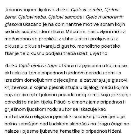
„Imenovanjem dijelova zbirke:
Cjelovi zemlje
,
Cjelovi
žene
,
Cjelovi neba
,
Cjelovi samoće
i
Cjelovi umorenih
glasova
ukazano je na dominantne motive spram kojih
se lirski subjekt identificira. Međutim, naslovljeni motivi
međusobno se prepliću iz stiha u stih i prelijevaju iz
ciklusa u ciklus stvarajući gusto, monolitno poetsko
tkanje te ciklusnu podjelu treba uzeti uvjetno.
Zbirku
Cijeli cjelovi tuge
otvara niz pjesama u kojima se
aktualizira tema pripadnosti jednom narodu i zemlji s
izrazitim domoljubnim osjećajima, a zatvaraju je glasovi
književnika, s kojima pjesnik stupa u dijalog, među kojima
najveći dio njih tjelesno pripada onoj zemlji koja je krajnje
odredište naših tijela. Pišući o dimenzijama pripadnosti
grješnom ljudskom rodu autor se iskazuje kao
metafizički i religiozni pjesnik kršćanske provenijencije
bolno zamišljen nad ljudskom slabošću na tragu čega se
nalaze i pjesme ljubavne tematike o pripadnosti ženi.