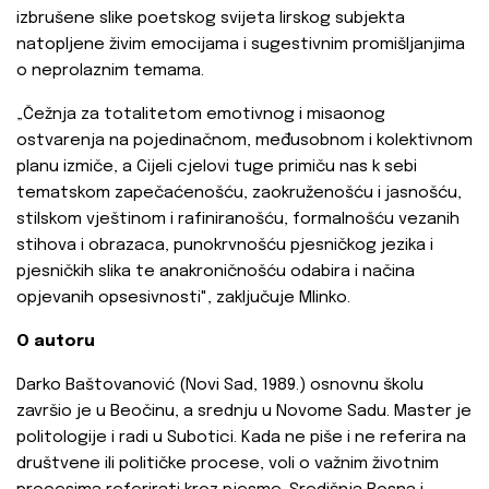
izbrušene slike poetskog svijeta lirskog subjekta
natopljene živim emocijama i sugestivnim promišljanjima
o neprolaznim temama.
„Čežnja za totalitetom emotivnog i misaonog
ostvarenja na pojedinačnom, međusobnom i kolektivnom
planu izmiče, a Cijeli cjelovi tuge primiču nas k sebi
tematskom zapečaćenošću, zaokruženošću i jasnošću,
stilskom vještinom i rafiniranošću, formalnošću vezanih
stihova i obrazaca, punokrvnošću pjesničkog jezika i
pjesničkih slika te anakroničnošću odabira i načina
opjevanih opsesivnosti", zaključuje Mlinko.
O autoru
Darko Baštovanović (Novi Sad, 1989.) osnovnu školu
završio je u Beočinu, a srednju u Novome Sadu. Master je
politologije i radi u Subotici. Kada ne piše i ne referira na
društvene ili političke procese, voli o važnim životnim