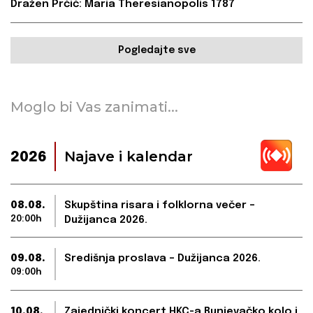
Dražen Prćić: Maria Theresianopolis 1787
Pogledajte sve
Moglo bi Vas zanimati...
Najave i kalendar
2026
08.08.
Skupština risara i folklorna večer –
20:00h
Dužijanca 2026.
09.08.
Središnja proslava – Dužijanca 2026.
09:00h
10.08.
Zajednički koncert HKC-a Bunjevačko kolo i