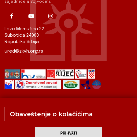
zajednice u Vojvodini.
Laze Mamužića 22
Subotica 24000
Republika Srbija
ured@zkvh.org.rs
Obaveštenje o kolačićima
Zavod
Aktualnosti
Izdavaštvo
Digitalizirana baština
Hrvati u Srbiji
Kulturna scena
Kulturna baština
PRIHVATI