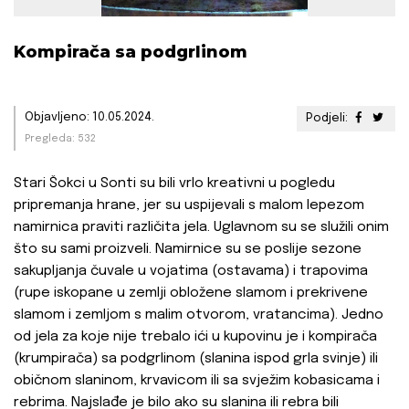
Kompirača sa podgrlinom
Objavljeno: 10.05.2024.
Podjeli:
Pregleda: 532
Stari Šokci u Sonti su bili vrlo kreativni u pogledu
pripremanja hrane, jer su uspijevali s malom lepezom
namirnica praviti različita jela. Uglavnom su se služili onim
što su sami proizveli. Namirnice su se poslije sezone
sakupljanja čuvale u vojatima (ostavama) i trapovima
(rupe iskopane u zemlji obložene slamom i prekrivene
slamom i zemljom s malim otvorom, vratancima). Jedno
od jela za koje nije trebalo ići u kupovinu je i kompirača
(krumpirača) sa podgrlinom (slanina ispod grla svinje) ili
običnom slaninom, krvavicom ili sa svježim kobasicama i
rebrima. Najslađe je bilo ako su slanina ili rebra bili