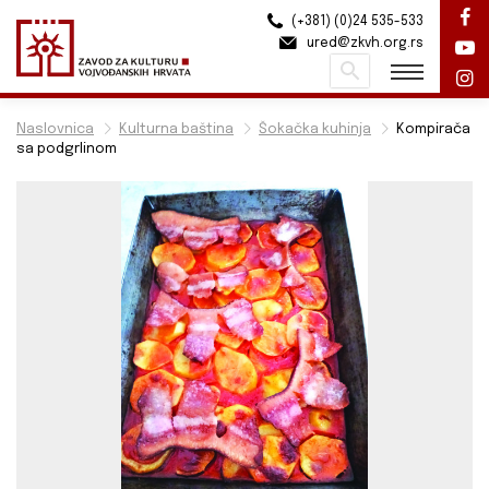
(+381) (0)24 535-533
ured@zkvh.org.rs
Pretraži
Naslovnica
Kulturna baština
Šokačka kuhinja
Kompirača
sa podgrlinom