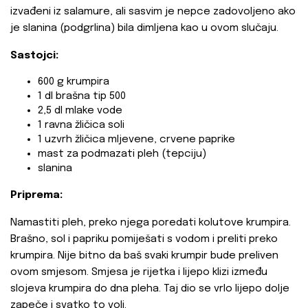
izvađeni iz salamure, ali sasvim je nepce zadovoljeno ako
je slanina (podgrlina) bila dimljena kao u ovom slučaju.
Sastojci:
600 g krumpira
1 dl brašna tip 500
2,5 dl mlake vode
1 ravna žličica soli
1 uzvrh žličica mljevene, crvene paprike
mast za podmazati pleh (tepciju)
slanina
Priprema:
Namastiti pleh, preko njega poredati kolutove krumpira.
Brašno, sol i papriku pomiješati s vodom i preliti preko
krumpira. Nije bitno da baš svaki krumpir bude preliven
ovom smjesom. Smjesa je rijetka i lijepo klizi između
slojeva krumpira do dna pleha. Taj dio se vrlo lijepo dolje
zapeče i svatko to voli.