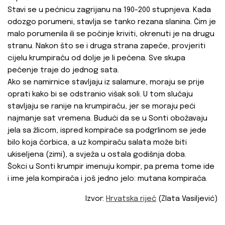
Stavi se u pećnicu zagrijanu na 190-200 stupnjeva. Kada
odozgo porumeni, stavlja se tanko rezana slanina. Čim je
malo porumenila ili se počinje kriviti, okrenuti je na drugu
stranu. Nakon što se i druga strana zapeče, provjeriti
cijelu krumpiraču od dolje je li pečena. Sve skupa
pečenje traje do jednog sata.
Ako se namirnice stavljaju iz salamure, moraju se prije
oprati kako bi se odstranio višak soli. U tom slučaju
stavljaju se ranije na krumpiraču, jer se moraju peći
najmanje sat vremena. Budući da se u Sonti obožavaju
jela sa žlicom, ispred kompirače sa podgrlinom se jede
bilo koja čorbica, a uz kompiraču salata može biti
ukiseljena (zimi), a svježa u ostala godišnja doba.
Šokci u Sonti krumpir imenuju kompir, pa prema tome ide
i ime jela kompirača i još jedno jelo: mutana kompirača.
Izvor:
Hrvatska riječ
(Zlata Vasiljević)