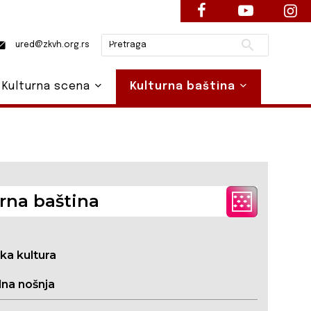
Pretraži
ured@zkvh.org.rs
Kulturna scena
Kulturna baština
rna baština
ska kultura
na nošnja