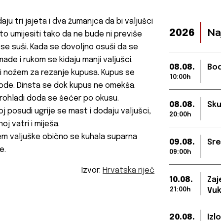
aju tri jajeta i dva žumanjca da bi valjušci
Na
2026
esto umijesiti tako da ne bude ni previše
a se suši. Kada se dovoljno osuši da se
made i rukom se kidaju manji valjušci.
08.08.
Bod
li nožem za rezanje kupusa. Kupus se
10:00h
ode. Dinsta se dok kupus ne omekša.
prohladi doda se šećer po okusu.
08.08.
Sku
oj posudi ugrije se mast i dodaju valjušci,
20:00h
j vatri i miješa.
em valjuške obično se kuhala suparna
09.08.
Sre
e.
09:00h
Izvor:
Hrvatska riječ
10.08.
Zaj
21:00h
Vuk
20.08.
Izl