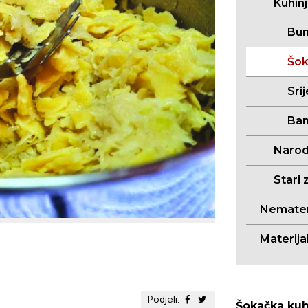
Kuhin
Bun
Šo
Sri
Ban
Narodn
Stari 
Nemateri
Materija
Podjeli:
Šokačka kuh