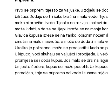
Priprema:
Prvo se pripremi tijesto za valjuške. U zdjelu se dod
bili žući. Dodaju se tri šake brašna i malo vode. Tij
meko ni previše tvrdo. Tijesto se razvije i ostavi d
može kidati, a da se ne lijepi, izreže se na manje ko
Glavica kupusa izreže se na tanko, običnim nožem i
dinsta na malo masnoće, a može se dodati i malo v
Ukoliko je potrebno, može se procijediti i kada se 
U kipućoj vodi skuhaju se valjušci i procijede. U već
promiješa se i doda kupus. Još malo se drži na lagano
Umjesto šećera, kupus se može posoliti. Uz kupus
paradička, koja se priprema od vode i kuhane rajčic