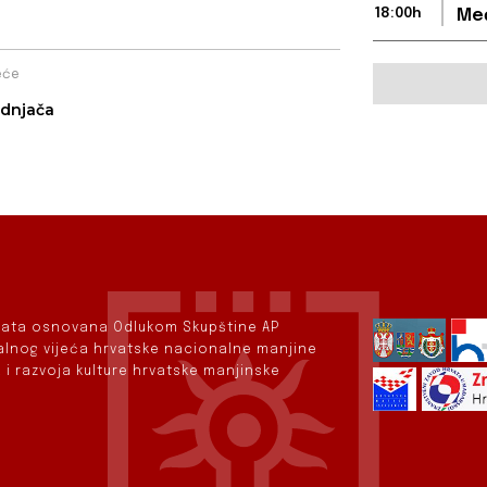
18:00h
Međ
eće
dnjača
rvata osnovana Odlukom Skupštine AP
nalnog vijeća hrvatske nacionalne manjine
 i razvoja kulture hrvatske manjinske