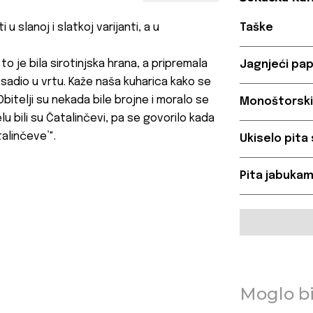
 slanoj i slatkoj varijanti, a u
Taške
to je bila sirotinjska hrana, a pripremala
Jagnjeći pap
sadio u vrtu. Kaže naša kuharica kako se
‚Obitelji su nekada bile brojne i moralo se
Monoštorski 
lu bili su Čatalinčevi, pa se govorilo kada
alinčeve’".
Ukiselo pita 
Pita jabukam
Moglo bi