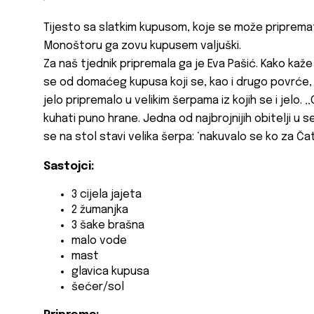
Tijesto sa slatkim kupusom, koje se može pripremati u
Monoštoru ga zovu kupusem valjuški.
Za naš tjednik pripremala ga je Eva Pašić. Kako kaže 
se od domaćeg kupusa koji se, kao i drugo povrće, 
jelo pripremalo u velikim šerpama iz kojih se i jelo. ‚
kuhati puno hrane. Jedna od najbrojnijih obitelji u se
se na stol stavi velika šerpa: ‘nakuvalo se ko za Čat
Sastojci:
3 cijela jajeta
2 žumanjka
3 šake brašna
malo vode
mast
glavica kupusa
šećer/sol