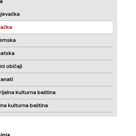
ja
jevačka
kačka
jemska
atska
i običaji
zanati
jalna kulturna baština
lna kulturna baština
inja