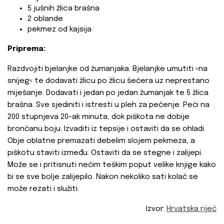
5 jušnih žlica brašna
2 oblande
pekmez od kajsija
Priprema:
Razdvojiti bjelanjke od žumanjaka. Bjelanjke umutiti »na
snijeg« te dodavati žlicu po žlicu šećera uz neprestano
miješanje. Dodavati i jedan po jedan žumanjak te 5 žlica
brašna. Sve sjediniti i istresti u pleh za pečenje. Peći na
200 stupnjeva 20-ak minuta, dok piškota ne dobije
brončanu boju. Izvaditi iz tepsije i ostaviti da se ohladi.
Obje oblatne premazati debelim slojem pekmeza, a
piškotu staviti između. Ostaviti da se stegne i zalijepi.
Može se i pritisnuti nečim teškim poput velike knjige kako
bi se sve bolje zalijepilo. Nakon nekoliko sati kolač se
može rezati i služiti.
Izvor:
Hrvatska riječ