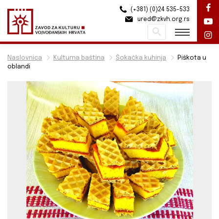
(+381) (0)24 535-533
ured@zkvh.org.rs
Pretraži
Naslovnica
Kulturna baština
Šokačka kuhinja
Piškota u
oblandi