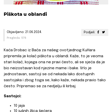
Piškota u oblandi
Objavljeno: 21.06.2024.
Podjeli:
Pregleda: 576
Kaća Drobac iz Bača za našeg ovotjednog KuHara
pripremila je kolač piškota u oblandi. Kaže, to je veoma
stari kolač, kojega ona ne pravi često, ali se sjeća da je
bio neizostavan kod njezine mame i bake. Vrlo je
jednostavan, sastoji se od nekada lako dostupnih
sastojaka i zbog toga se, kako kaže, nekada pravio tako
često. Pripremao se za nedjelju ili kirbaj.
Sastojci:
10 jaja
10 jušnih žlica šećera