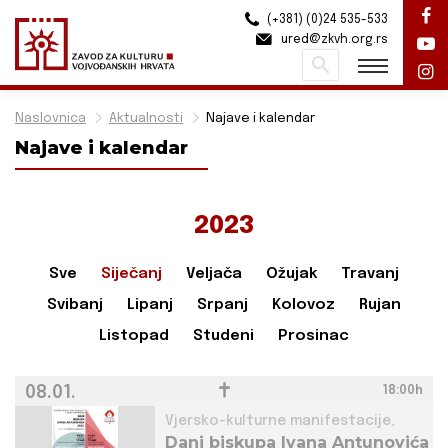
(+381) (0)24 535-533
ured@zkvh.org.rs
Pretraži
Naslovnica
Aktualnosti
Najave i kalendar
Najave i kalendar
2023
Sve
Siječanj
Veljača
Ožujak
Travanj
Svibanj
Lipanj
Srpanj
Kolovoz
Rujan
Listopad
Studeni
Prosinac
08.01.
18:00h
Vjersko-kulturne manifestacije,
Dani biskupa Ivana Antunovića