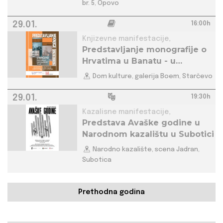
br. 5, Opovo
29.01.
16:00h
Knjizevne manifestacije,
Predstavljanje monografije o
Hrvatima u Banatu - u
Starčevu
Dom kulture, galerija Boem, Starčevo
29.01.
19:30h
Kazalisne manifestacije,
Predstava Avaške godine u
Narodnom kazalištu u Subotici
Narodno kazalište, scena Jadran,
Subotica
Prethodna godina