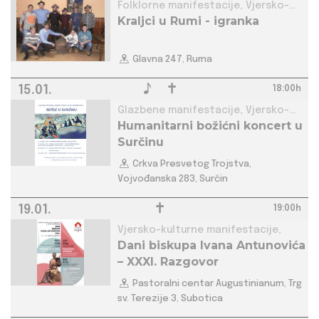
Folklorne manifestacije, Vjersko-
Kraljci u Rumi - igranka
kulturne manifestacije,
Glavna 247, Ruma
15.01.
18:00h
Glazbene manifestacije, Vjersko-
Humanitarni božićni koncert u
kulturne manifestacije,
Surčinu
Crkva Presvetog Trojstva,
Vojvođanska 283, Surčin
19.01.
19:00h
Vjersko-kulturne manifestacije,
Dani biskupa Ivana Antunovića
– XXXI. Razgovor
Pastoralni centar Augustinianum, Trg
sv. Terezije 3, Subotica