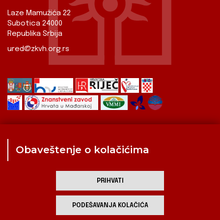
Laze Mamužića 22
Subotica 24000
Republika Srbija
ured@zkvh.org.rs
Obaveštenje o kolačićima
Zavod
Aktualnosti
Izdavaštvo
Digitalizirana baština
Hrvati u Srbiji
Kulturna scena
Kulturna baština
PRIHVATI
Zavod za kulturu vojvođanskih Hrvata
PODEŠAVANJA KOLAČIĆA