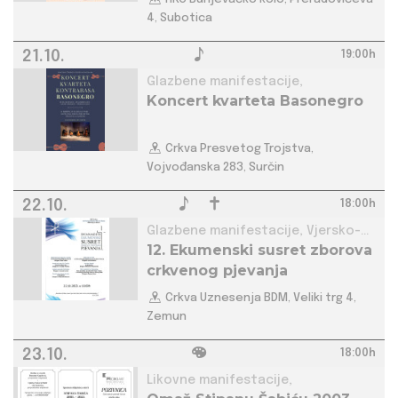
4, Subotica
21.10.
19:00h
Glazbene manifestacije,
Koncert kvarteta Basonegro
Crkva Presvetog Trojstva,
Vojvođanska 283, Surčin
22.10.
18:00h
Glazbene manifestacije, Vjersko-
12. Ekumenski susret zborova
kulturne manifestacije,
crkvenog pjevanja
Crkva Uznesenja BDM, Veliki trg 4,
Zemun
23.10.
18:00h
Likovne manifestacije,