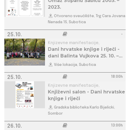
Omaž Stipanu Šabiću 2003. –
2023.
Otvoreno sveučilište, Trg Cara Jovana
Nenada 15, Subotica
25.10.
-
Knjizevne manifestacije,
Dani hrvatske knjige i riječi -
dani Balinta Vujkova 25. 10. –
28. 10. 2023.
Više lokacija, Subotica
25.10.
18:00h
Knjizevne manifestacije,
Književni salon - Dani hrvatske
knjige i riječi
Gradska biblioteka Karlo Bijelicki,
Sombor
26.10.
13:00h