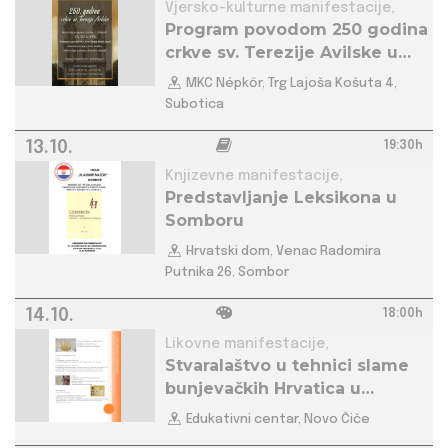
Vjersko-kulturne manifestacije,
Program povodom 250 godina
crkve sv. Terezije Avilske u
Subotici
MKC Népkőr, Trg Lajoša Košuta 4,
Subotica
13.10.
19:30h
Knjizevne manifestacije,
Predstavljanje Leksikona u
Somboru
Hrvatski dom, Venac Radomira
Putnika 26, Sombor
14.10.
18:00h
Likovne manifestacije,
Stvaralaštvo u tehnici slame
bunjevačkih Hrvatica u
Turopolju
Edukativni centar, Novo Čiče