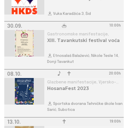
Vuka Karadžića 3, Šid
30.09.
10:00h
Gastronomske manifestacije,
XIII. Tavankutski festival voća
Etnosalaš Balažević, Nikole Tesle 14,
Donji Tavankut
08.10.
20:00h
Glazbene manifestacije, Vjersko-
HosanaFest 2023
kulturne manifestacije,
Sportska dvorana Tehničke škole Ivan
Sarić, Subotica
13.10.
19:00h