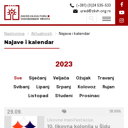
(+381) (0)24 535-533
ured@zkvh.org.rs
Pretraži
Naslovnica
Aktualnosti
Najave i kalendar
Najave i kalendar
2023
Sve
Siječanj
Veljača
Ožujak
Travanj
Svibanj
Lipanj
Srpanj
Kolovoz
Rujan
Listopad
Studeni
Prosinac
29.09.
18:00h
Likovne manifestacije,
10. likovna kolonija u Šidu