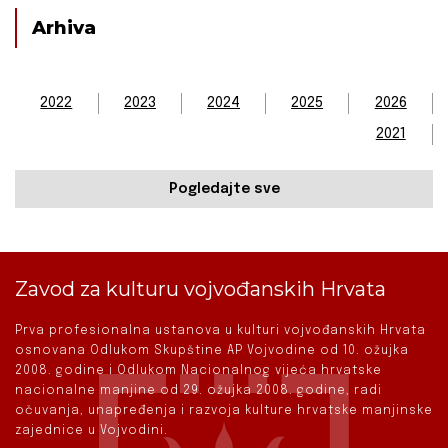
Arhiva
2022
2023
2024
2025
2026
2021
Pogledajte sve
Zavod za kulturu vojvođanskih Hrvata
Prva profesionalna ustanova u kulturi vojvođanskih Hrvata
osnovana Odlukom Skupštine AP Vojvodine od 10. ožujka
2008. godine i Odlukom Nacionalnog vijeća hrvatske
nacionalne manjine od 29. ožujka 2008. godine, radi
očuvanja, unapređenja i razvoja kulture hrvatske manjinske
zajednice u Vojvodini.