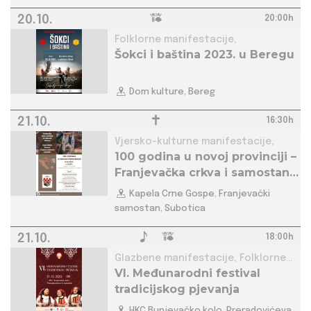
20.10.
20:00h
Folklorne manifestacije,
Šokci i baština 2023. u Beregu
Dom kulture, Bereg
21.10.
16:30h
Vjersko-kulturne manifestacije,
100 godina u novoj provinciji –
Franjevačka crkva i samostan
sv. Mihovila
Kapela Crne Gospe, Franjevački
samostan, Subotica
21.10.
18:00h
Glazbene manifestacije, Folklorne
VI. Međunarodni festival
manifestacije,
tradicijskog pjevanja
HKC Bunjevačko kolo, Preradovićeva