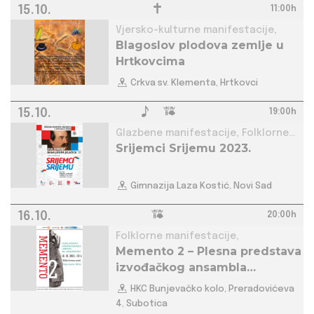
15.10.
11:00h
Vjersko-kulturne manifestacije,
Blagoslov plodova zemlje u
Hrtkovcima
Crkva sv. Klementa, Hrtkovci
15.10.
19:00h
Glazbene manifestacije, Folklorne
Srijemci Srijemu 2023.
manifestacije,
Gimnazija Laza Kostić, Novi Sad
16.10.
20:00h
Folklorne manifestacije,
Memento 2 – Plesna predstava
izvođačkog ansambla
Bunjevačkog kola
HKC Bunjevačko kolo, Preradovićeva
4, Subotica