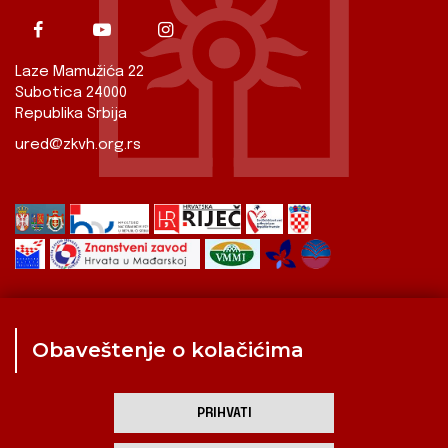
Laze Mamužića 22
Subotica 24000
Republika Srbija
ured@zkvh.org.rs
Obaveštenje o kolačićima
Zavod
Aktualnosti
Izdavaštvo
Digitalizirana baština
Hrvati u Srbiji
Kulturna scena
Kulturna baština
PRIHVATI