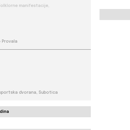
astronomske manifestacije, Folklorne manifestacije,
 Provala
 sportska dvorana, Subotica
dina