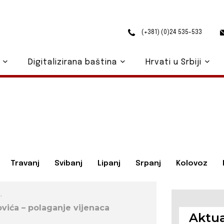
(+381) (0)24 535-533
o
Digitalizirana baština
Hrvati u Srbiji
Travanj
Svibanj
Lipanj
Srpanj
Kolovoz
,
vića – polaganje vijenaca
Aktua