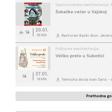
G
Šokačka večer u Vajskoj
20.01.
18:00h
Restoran Bački dvor, Jezero
Folklorne manifestacije,
Veliko prelo u Subotici
27.01.
19:00h
Tehnička škola Ivan Sarić -
Prethodna go