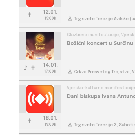
12.01.
15:00h
Trg svete Terezije Avilske (
Glazbene ma
Božićni koncert u Surčinu
14.01.
17:00h
Crkva Presvetog Trojstva, V
Vjersko-kulturne manifestacije
Dani biskupa Ivana Antuno
18.01.
19:00h
Trg svete Terezije 3, Suboti