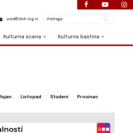
Pretraži
ured@zkvh.org.rs
Kulturna scena
Kulturna baština
Rujan
Listopad
Studeni
Prosinac
lnosti