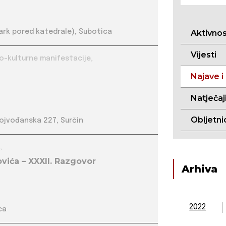
park pored katedrale), Subotica
Aktivno
Vijesti
nifestacije, Vjersko-kulturne manifestacije,
Najave i
Natječaj
Obljetni
ojvođanska 227, Surčin
,
vića – XXXII. Razgovor
Arhiva
2022
ca