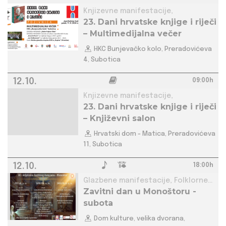
Knjizevne manifestacije,
23. Dani hrvatske knjige i riječi
– Multimedijalna večer
HKC Bunjevačko kolo, Preradovićeva
4, Subotica
12.10.
09:00h
Knjizevne manifestacije,
23. Dani hrvatske knjige i riječi
– Književni salon
Hrvatski dom - Matica, Preradovićeva
11, Subotica
12.10.
18:00h
Glazbene manifestacije, Folklorne
Zavitni dan u Monoštoru -
manifestacije,
subota
Dom kulture, velika dvorana,