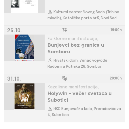
Kulturni centar Novog Sada (Tribina
mladih), Katolička porta br.5, Novi Sad
26.10.
19:00h
Folklorne manifestacije,
Bunjevci bez granica u
Somboru
Hrvatski dom, Venac vojvode
Radomira Putnika 26, Sombor
31.10.
20:00h
Kazalisne manifestacije,
Holywin – večer svetaca u
Subotici
HKC Bunjevačko kolo, Preradovićeva
4, Subotica