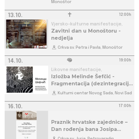
Monoštor
13.10.
12:00h
Vjersko-kulturne manifestacije,
Zavitni dan u Monoštoru -
nedjelja
Crkva sv. Petra i Pavla, Monoštor
14.10.
19:00h
Likovne manifestacije,
Izložba Melinde Šefčić -
Fragmentacija (dezintegracija,
transformacija)
Kulturni centar Novog Sada, Novi Sad
16.10.
17:00h
Praznik hrvatske zajednice –
Dan rođenja bana Josipa
Jelačića
Crkva sv. Jurja, Petrovaradin