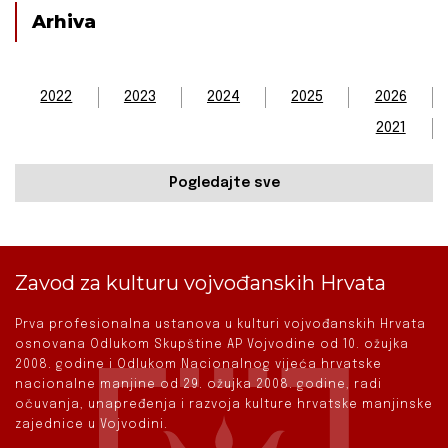
Arhiva
2022
2023
2024
2025
2026
2021
Pogledajte sve
Zavod za kulturu vojvođanskih Hrvata
Prva profesionalna ustanova u kulturi vojvođanskih Hrvata
osnovana Odlukom Skupštine AP Vojvodine od 10. ožujka
2008. godine i Odlukom Nacionalnog vijeća hrvatske
nacionalne manjine od 29. ožujka 2008. godine, radi
očuvanja, unapređenja i razvoja kulture hrvatske manjinske
zajednice u Vojvodini.