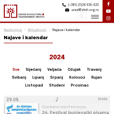
(+381) (0)24 535-533
ured@zkvh.org.rs
Pretraži
Naslovnica
Aktualnosti
Najave i kalendar
Najave i kalendar
2024
Sve
Siječanj
Veljača
Ožujak
Travanj
Svibanj
Lipanj
Srpanj
Kolovoz
Rujan
Listopad
Studeni
Prosinac
29.09.
19:00h
Glazbene manifestacije,
24. Festival bunjevački pisama