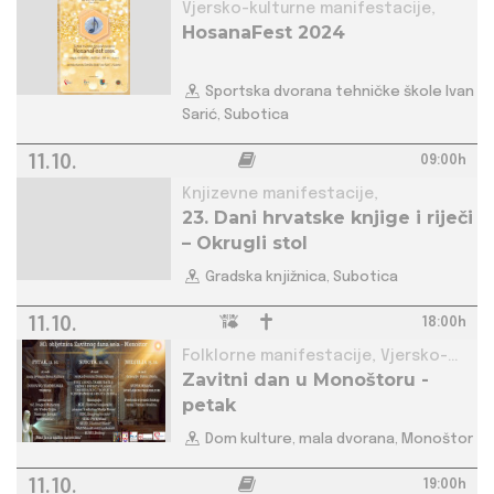
Vjersko-kulturne manifestacije,
HosanaFest 2024
Sportska dvorana tehničke škole Ivan
Sarić, Subotica
11.10.
09:00h
Knjizevne manifestacije,
23. Dani hrvatske knjige i riječi
– Okrugli stol
Gradska knjižnica, Subotica
11.10.
18:00h
Folklorne manifestacije, Vjersko-
Zavitni dan u Monoštoru -
kulturne manifestacije,
petak
Dom kulture, mala dvorana, Monoštor
11.10.
19:00h