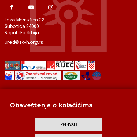
Laze Mamužića 22
Subotica 24000
Republika Srbija
ured@zkvh.org.rs
Obaveštenje o kolačićima
Zavod
Aktualnosti
Izdavaštvo
Digitalizirana baština
Hrvati u Srbiji
Kulturna scena
Kulturna baština
PRIHVATI