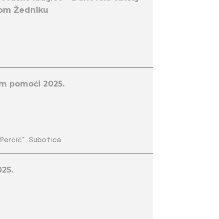
rom Žedniku
om pomoći 2025.
 Perčić", Subotica
025.