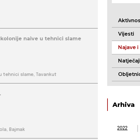
a
Aktivno
Vijesti
kolonije naive u tehnici slame
Najave i
Natječaj
Obljetni
 u tehnici slame, Tavankut
.
Arhiva
2022
ola, Bajmak