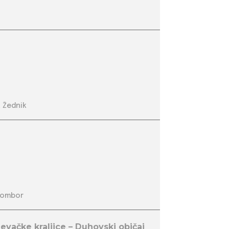
 Žednik
Sombor
evačke kraljice – Duhovski običaj