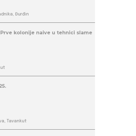
adnika, Đurđin
 Prve kolonije naive u tehnici slame
kut
25.
va, Tavankut