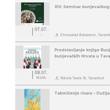
XIV. Seminar bunjevačkog
07.07.
-
Etnosalaš Balažević, Tavan
Predstavljanje knjige Bunj
bunjevačkih Hrvata u Tav
08.07.
18:00h
Nikole Tesle 16, Tavankut
Takmičenje risara – Dužija