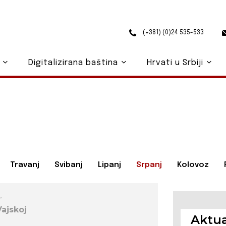
(+381) (0)24 535-533
o
Digitalizirana baština
Hrvati u Srbiji
Travanj
Svibanj
Lipanj
Srpanj
Kolovoz
,
Vajskoj
Aktua