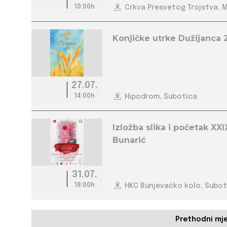
10:00h
Crkva Presvetog Trojstva, 
Konjičke utrke Dužijanca 
27.07.
14:00h
Hipodrom, Subotica
Izložba slika i početak XX
Bunarić
31.07.
18:00h
HKC Bunjevačko kolo, Subot
Prethodni mj