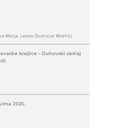
ce Marije, Lemeš (Svetozar Miletić)
evačke kraljice – Duhovski običaj
ndi
vima 2025.