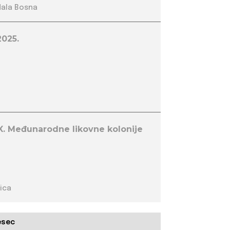
Mala Bosna
2025.
IX. Međunarodne likovne kolonije
ica
esec