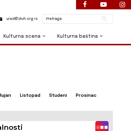
Pretraži
ured@zkvh.org.rs
Kulturna scena
Kulturna baština
Rujan
Listopad
Studeni
Prosinac
lnosti