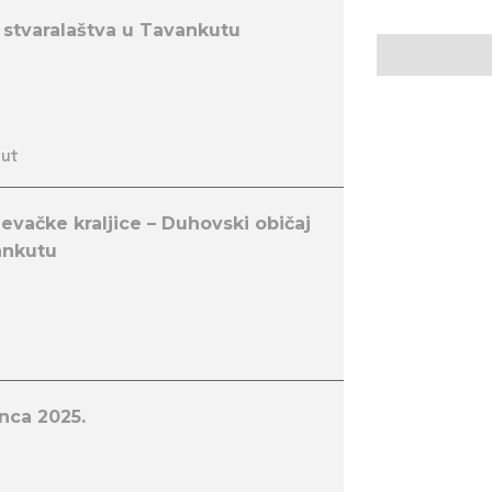
 stvaralaštva u Tavankutu
kut
evačke kraljice – Duhovski običaj
ankutu
nca 2025.