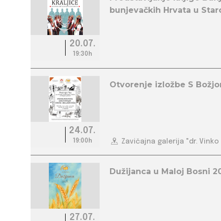
bunjevačkih Hrvata u Sta
20.07.
19:30h
Otvorenje izložbe S Božj
24.07.
19:00h
Zavičajna galerija "dr. Vinko
Dužijanca u Maloj Bosni 2
27.07.