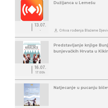
Dužijanca u Lemešu
13.07.
-
Crkva rođenja Blažene Djevi
Predstavljanje knjige Bunj
bunjevačkih Hrvata u Kiki
16.07.
17:00h
Natjecanje u pucanju biče