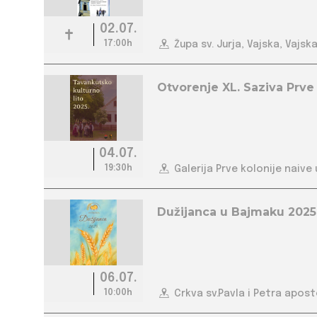
02.07.
17:00h
Župa sv. Jurja, Vajska, Vajsk
Otvorenje XL. Saziva Prve 
04.07.
19:30h
Galerija Prve kolonije naive
Dužijanca u Bajmaku 2025
06.07.
10:00h
Crkva sv.Pavla i Petra apost