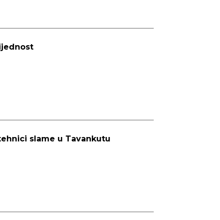
ijednost
 tehnici slame u Tavankutu