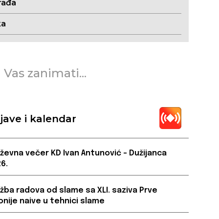
rađa
ka
 Vas zanimati...
jave i kalendar
iževna večer KD Ivan Antunović – Dužijanca
6.
ožba radova od slame sa XLI. saziva Prve
onije naive u tehnici slame