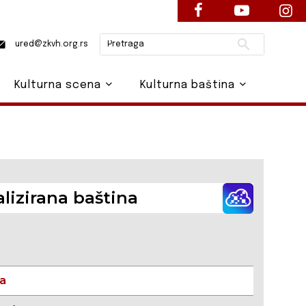
Pretraži
ured@zkvh.org.rs
Kulturna scena
Kulturna baština
alizirana baština
ka