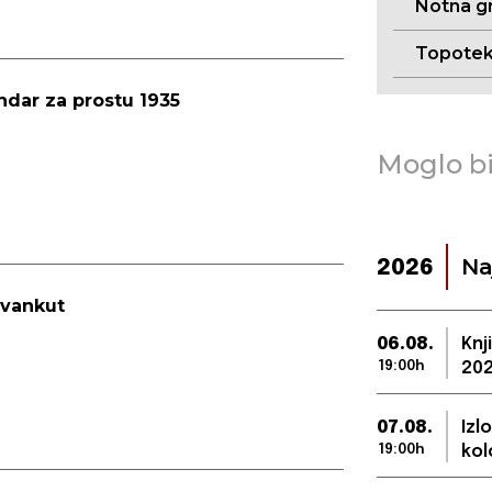
Notna g
Topote
ndar za prostu 1935
Moglo bi
Na
2026
avankut
06.08.
Knj
19:00h
202
07.08.
Izl
19:00h
kol