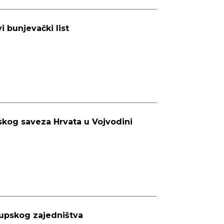
i bunjevački list
skog saveza Hrvata u Vojvodini
župskog zajedništva