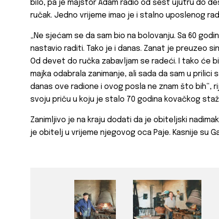
bilo, pa je majstor Adam radio od šest ujutru do de
ručak. Jedno vrijeme imao je i stalno uposlenog rad
„Ne sjećam se da sam bio na bolovanju. Sa 60 godina
nastavio raditi. Tako je i danas. Zanat je preuzeo si
Od devet do ručka zabavljam se radeći. I tako će b
majka odabrala zanimanje, ali sada da sam u prilici s
danas ove radione i ovog posla ne znam što bih“, r
svoju priču u koju je stalo 70 godina kovačkog staž
Zanimljivo je na kraju dodati da je obiteljski nadimak
je obitelj u vrijeme njegovog oca Paje. Kasnije su Ga