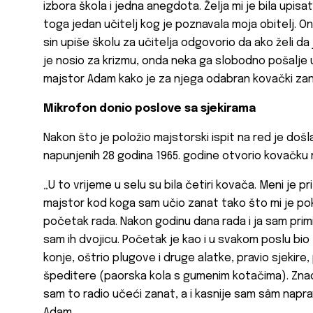
izbora škola i jedna anegdota. Želja mi je bila upisa
toga jedan učitelj kog je poznavala moja obitelj. On
sin upiše školu za učitelja odgovorio da ako želi da 
je nosio za krizmu, onda neka ga slobodno pošalje u
majstor Adam kako je za njega odabran kovački zan
Mikrofon donio poslove sa sjekirama
Nakon što je položio majstorski ispit na red je došla
napunjenih 28 godina 1965. godine otvorio kovačku
„U to vrijeme u selu su bila četiri kovača. Meni je
majstor kod koga sam učio zanat tako što mi je poklo
početak rada. Nakon godinu dana rada i ja sam pri
sam ih dvojicu. Početak je kao i u svakom poslu bio
konje, oštrio plugove i druge alatke, pravio sjekire,
špeditere (paorska kola s gumenim kotačima). Znao 
sam to radio učeći zanat, a i kasnije sam sâm napr
Adam.