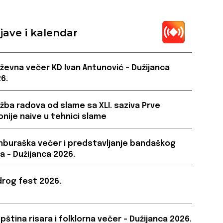
jave i kalendar
iževna večer KD Ivan Antunović – Dužijanca
6.
ožba radova od slame sa XLI. saziva Prve
onije naive u tehnici slame
buraška večer i predstavljanje bandaškog
a – Dužijanca 2026.
rog fest 2026.
pština risara i folklorna večer – Dužijanca 2026.