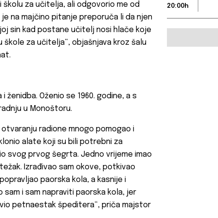
ti školu za učitelja, ali odgovorio me od
20:00h
 je na majčino pitanje preporuča li da njen
joj sin kad postane učitelj nosi hlače koje
 škole za učitelja“, objašnjava kroz šalu
at.
 i ženidba. Oženio se 1960. godine, a s
 radnju u Monoštoru.
 pri otvaranju radione mnogo pomogao i
nio alate koji su bili potrebni za
mio svog prvog šegrta. Jedno vrijeme imao
 težak. Izrađivao sam okove, potkivao
 popravljao paorska kola, a kasnije i
sam i sam napraviti paorska kola, jer
avio petnaestak špeditera“, priča majstor