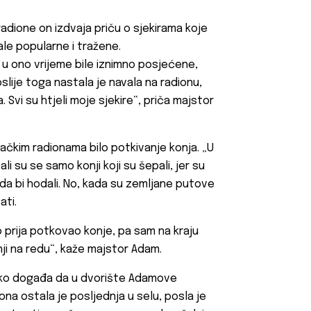
adione on izdvaja priču o sjekirama koje
ale popularne i tražene.
u u ono vrijeme bile iznimno posjećene,
slije toga nastala je navala na radionu,
. Svi su htjeli moje sjekire“, priča majstor
ačkim radionama bilo potkivanje konja. „U
li su se samo konji koji su šepali, jer su
 da bi hodali. No, kada su zemljane putove
ati.
to prija potkovao konje, pa sam na kraju
ji na redu“, kaže majstor Adam.
etko događa da u dvorište Adamove
na ostala je posljednja u selu, posla je