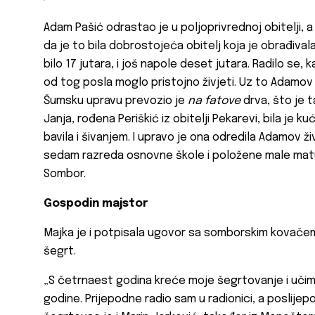
Adam Pašić odrastao je u poljoprivrednoj obitelji, 
da je to bila dobrostojeća obitelj koja je obrađiva
bilo 17 jutara, i još napole deset jutara. Radilo se, 
od tog posla moglo pristojno živjeti. Uz to Adamov 
Šumsku upravu prevozio je
na fatove
drva, što je t
Janja, rođena Periškić iz obitelji Pekarevi, bila je kuć
bavila i šivanjem. I upravo je ona odredila Adamov ži
sedam razreda osnovne škole i položene male matur
Sombor.
Gospodin majstor
Majka je i potpisala ugovor sa somborskim kovače
šegrt.
„S četrnaest godina kreće moje šegrtovanje i učim 
godine. Prijepodne radio sam u radionici, a poslijep