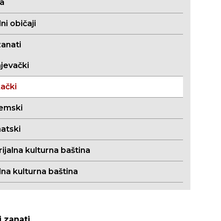
ja
i običaji
zanati
jevački
ački
jemski
atski
jalna kulturna baština
lna kulturna baština
i zanati