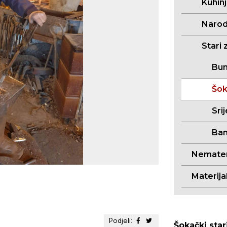
Kuhin
Narodn
Stari 
Bun
Šok
Sri
Ban
Nemateri
Materija
Podjeli:
Šokački star