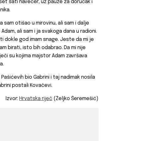
set sati navečer, uz pauze za doručak i
nika.
 sam otišao u mirovinu, ali sam i dalje
n Adam, ali sam i ja svakoga dana u radioni.
iti dokle god imam snage. Jeste da mi je
am birati, isto bih odabrao. Da mi nije
iječi su kojima majstor Adam završava
a.
 Pašićevih bio Gabrini i taj nadimak nosila
brini postali Kovačevi.
Izvor:
Hrvatska riječ
(Željko Šeremešić)