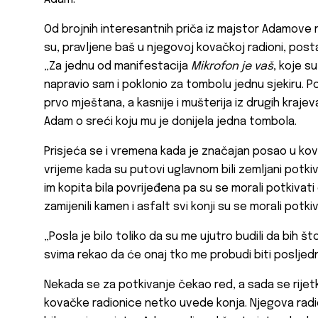
Od brojnih interesantnih priča iz majstor Adamove r
su, pravljene baš u njegovoj kovačkoj radioni, post
„Za jednu od manifestacija
Mikrofon je vaš
, koje s
napravio sam i poklonio za tombolu jednu sjekiru. Po
prvo mještana, a kasnije i mušterija iz drugih krajeva
Adam o sreći koju mu je donijela jedna tombola.
Prisjeća se i vremena kada je značajan posao u kov
vrijeme kada su putovi uglavnom bili zemljani potkiva
im kopita bila povrijeđena pa su se morali potkivati
zamijenili kamen i asfalt svi konji su se morali potkiv
„Posla je bilo toliko da su me ujutro budili da bih š
svima rekao da će onaj tko me probudi biti posljedn
Nekada se za potkivanje čekao red, a sada se rij
kovačke radionice netko uvede konja. Njegova radio