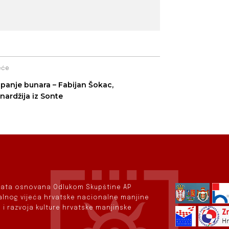
eće
panje bunara – Fabijan Šokac,
nardžija iz Sonte
rvata osnovana Odlukom Skupštine AP
nalnog vijeća hrvatske nacionalne manjine
 i razvoja kulture hrvatske manjinske