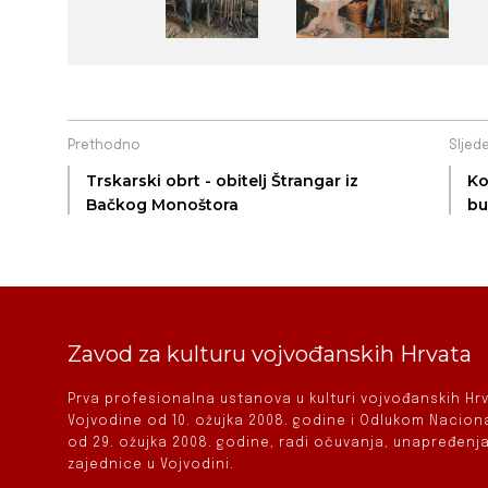
Prethodno
Sljed
Trskarski obrt - obitelj Štrangar iz
Ko
Bačkog Monoštora
bu
Zavod za kulturu vojvođanskih Hrvata
Prva profesionalna ustanova u kulturi vojvođanskih H
Vojvodine od 10. ožujka 2008. godine i Odlukom Nacio
od 29. ožujka 2008. godine, radi očuvanja, unapređenja
zajednice u Vojvodini.