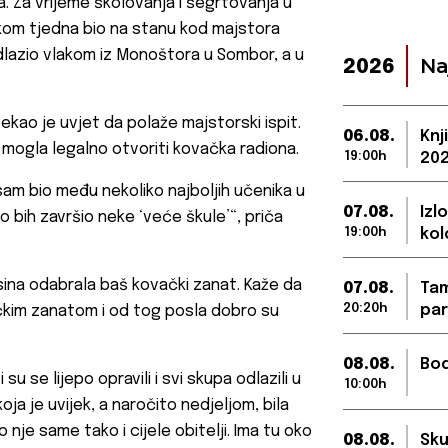
. Za vrijeme školovanja i šegrtovanja u
om tjedna bio na stanu kod majstora
dlazio vlakom iz Monoštora u Sombor, a u
Na
2026
ekao je uvjet da polaže majstorski ispit.
06.08.
Knj
e mogla legalno otvoriti kovačka radiona.
19:00h
202
 sam bio među nekoliko najboljih učenika u
07.08.
Izl
o bih završio neke ‘veće škule’“, priča
19:00h
kol
sina odabrala baš kovački zanat. Kaže da
07.08.
Tam
20:20h
par
ovačkim zanatom i od tog posla dobro su
08.08.
Bod
su se lijepo opravili i svi skupa odlazili u
10:00h
ja je uvijek, a naročito nedjeljom, bila
nje same tako i cijele obitelji. Ima tu oko
08.08.
Sku