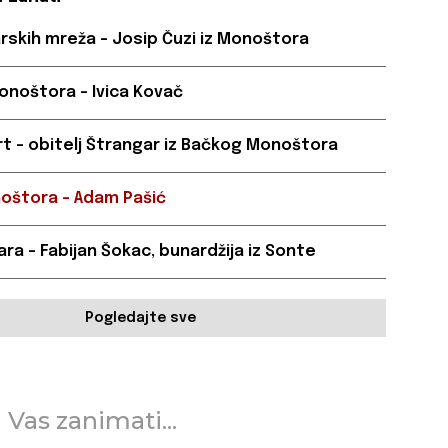
arskih mreža – Josip Čuzi iz Monoštora
onoštora - Ivica Kovač
rt - obitelj Štrangar iz Bačkog Monoštora
noštora - Adam Pašić
ra – Fabijan Šokac, bunardžija iz Sonte
Pogledajte sve
 Vas zanimati...