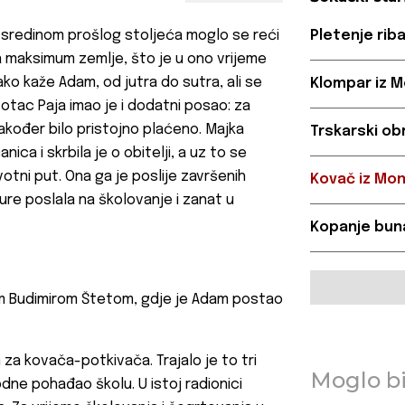
a sredinom prošlog stoljeća moglo se reći
Pletenje rib
la maksimum zemlje, što je u ono vrijeme
kako kaže Adam, od jutra do sutra, ali se
Klompar iz M
otac Paja imao je i dodatni posao: za
akođer bilo pristojno plaćeno. Majka
Trskarski ob
anica i skrbila je o obitelji, a uz to se
votni put. Ona ga je poslije završenih
Kovač iz Mo
e poslala na školovanje i zanat u
Kopanje buna
m Budimirom Štetom, gdje je Adam postao
za kovača-potkivača. Trajalo je to tri
Moglo bi
odne pohađao školu. U istoj radionici