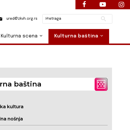
Pretraži
ured@zkvh.org.rs
Kulturna scena
Kulturna baština
rna baština
ska kultura
na nošnja