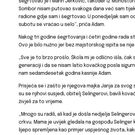
šegrtovao je i Marin Jerković, također iz Monoštora
Sombor nisam putovao svakoga dana već sam tijek
radione gdje sam i šegrtovao. U ponedjeljak sam o
subotu se vraćao u selo“, priča Adam.
Nakog tri godine šegrtovanja i četiri godine rada st
Ovo je bilo nužno jer bez majstorskog ispita se nij
„Sve je to brzo prošlo. Škola mi je odlično išla, čak
generaciji i da se nisam latio kovačkog posla sigurn
nam sedamdesetak godina kasnije Adam.
Prisjeća se i zašto je njegova majka Janja za svog 
su se njihovi susjedi, obitelj Selingerovi, bavili k
živjeli za to vrijeme.
„Mnogo su radili, ali kad je došla nedjelja Selingerovi 
crkvu. Mama je uvijek gledala na gospođu Selinger ko
lijepo spremljena kao primjer uspješnog života, kako 