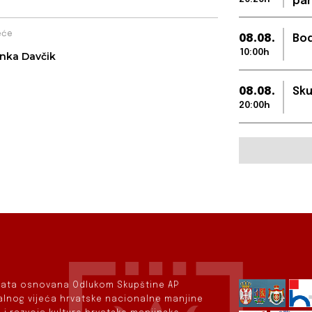
par
eće
08.08.
Bod
10:00h
nka Davčik
08.08.
Sku
20:00h
rvata osnovana Odlukom Skupštine AP
nalnog vijeća hrvatske nacionalne manjine