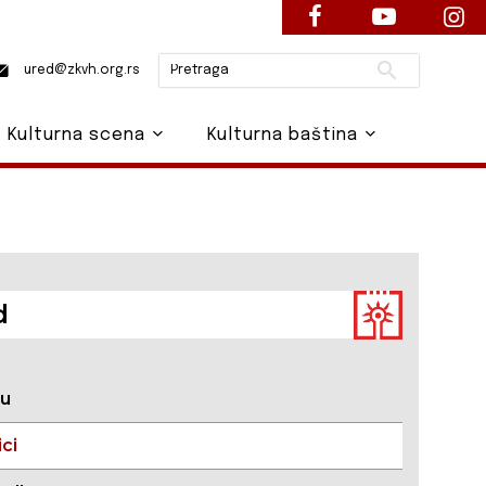
Pretraži
ured@zkvh.org.rs
Kulturna scena
Kulturna baština
d
du
ci