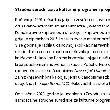
Stručna suradnica za kulturne programe i pro
Rođena je 1991. u Đurđinu gdje je završila osnovnu š
društveno-jezičnom smjeru Gimnazije „Svetozar Mark
Komparativne književnosti s teorijom književnosti
gdje je diplomirala 2016. i stekla zvanje master profe
Više godina je radila u osnovnoj školi kao nastavnik 
studentskih dana do sada sudjelovala je na brojnim
književnosti, kao i na Danima hrvatske knjige i rije
kroatističkom znanstvenom skupu u Pečuhu. Piše knj
radove. Objavljuje u časopisima
Nova riječ
i
Klasje 
Za niz književnih kritika objavljenih u časopisima i z
uspješnosti
Julije Benešić
23. Đakovačkih susreta hr
Od siječnja 2023. godine je uposlena u Zavodu za ku
samostalne stručne suradnice za kulturne program