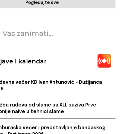
Pogledajte sve
 Vas zanimati...
jave i kalendar
iževna večer KD Ivan Antunović – Dužijanca
6.
ožba radova od slame sa XLI. saziva Prve
onije naive u tehnici slame
buraška večer i predstavljanje bandaškog