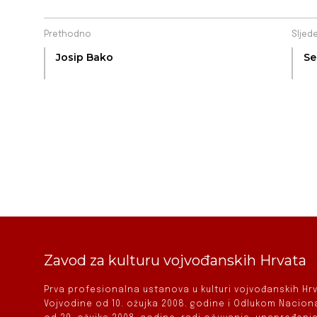
Prethodno
Sljed
Josip Bako
Se
Zavod za kulturu vojvođanskih Hrvata
Prva profesionalna ustanova u kulturi vojvođanskih H
Vojvodine od 10. ožujka 2008. godine i Odlukom Nacio