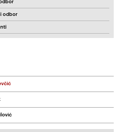
 odbor
i odbor
nti
evčić
k
lović