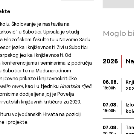
jekte
kolu. Školovanje je nastavila na
Moglo bi
ović“ u Subotici. Upisala je studij
 na Filozofskom fakultetu u Novome Sadu
sor jezika i književnosti. Živi u Subotici.
srpskog jezika i književnosti. Od
Na
2026
 konferencijama i seminarima iz područja
či u Subotici te na Međunarodnom
iževne prikaze i književnokritičke
06.08.
Knj
naših ravni
, kao i u tjedniku
Hrvatska riječ
.
19:00h
202
bornicima dodijeljena joj je Povelja
vatskih književnih kritičara za 2020.
07.08.
Izl
19:00h
kol
lturu vojvođanskih Hrvata na poziciji
e i projekte.
07.08.
Tam
20:20h