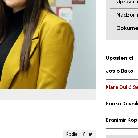
Upravni
Nadzorn
Dokume
Uposlenici
Josip Bako
Klara Dulić Š
Senka Davči
Branimir Kopi
Podjeli: