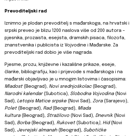
Prevoditeljski rad
Iznimno je plodan prevoditelj s mađarskoga, na hrvatski i
srpski preveo je blizu 1200 naslova više od 200 autora –
pjesnika, prozaista, esejista, dramskih pisaca, filozofa,
znanstvenika i publicista iz Vojvodine i Mađarske. Za
prevoditeljski rad dobio je više nagrada.
Pjesme, prozu, književne i kazališne prikaze, eseje,
članke, bibliografiju, kao i prijevode s mađarskoga i na
mađarski objavljivao je u mnogim listovima i časopisima:
Mladost
(Beograd),
Novi srednjoškolac
(Beograd),
Narodni kalendar
(Subotica),
Slobodna Vojvodina
(Novi
Sad),
Letopis Matice srpske
(Novi Sad),
Zora
(Sarajevo),
Polet
(Beograd),
Rad
(Beograd),
Mlada
kultura
(Beograd)
, Stražilovo
(Novi Sad),
Dnevnik
(Novi
Sad)
, Borba
(Beograd),
Rukovet
(Subotica
), Híd
(Novi
Sad),
Jevrejski almanah
(Beograd)
, Subotičke