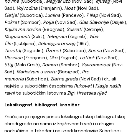
novine
(Subotica),
Magyar Szó
(Novi Sad),
Ifjúság
(Novi
Sad),
Vojvodina
(Zrenjanin),
Most
(Novi Sad),
Életjel
(Subotica),
Lumina
(Pančevo),
7 Nap
(Novi Sad),
Pokret
(Sombor),
Polja
(Novi Sad),
Glas Slavonije
(Osijek),
Književne novine
(Beograd),
Susreti
(Cetinje),
Mogućnosti
(Split),
Telegram
(Zagreb),
Viba
film
(Ljubljana),
Délmagyarország
(1967),
Tiszatáj
(Segedin),
Üzenet
(Subotica),
Scena
(Novi Sad),
Ulaznica
(Zrenjanin),
Oko
(Zagreb),
Létünk
(Novi Sad),
Stig
(Malo Crnić),
Dometi
(Sombor),
Savremenost
(Novi
Sad),
Marksizam u svetu
(Beograd),
Pro
memoria
(Subotica),
Zlatna greda
(Novi Sad) i dr., ali
najviše u subotičkim časopisima
Rukovet
i
Klasje naših
ravni
te subotičkim listovima
Žig
i
Hrvatska riječ
.
Leksikograf, bibliograf, kroničar
Značajan je njegov prinos leksikografskoj i bibliografskoj
obradi građe ne samo iz književnosti već i u drugim
područjima, a također i na izradi kronologije Subotice i