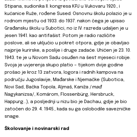
Stipana, sudionika II. kongresa KPJ u Vukovaru 1920., i
kućanice Ruže, rođene Sused. Osnovnu školu polazio je u
rodnom mjestu od 1933. do 1937. nakon čega je upisao
Građansku školu u Subotici, no iz IV. razreda udaljen je u
jesen 1941. kao antifašist. Potom je radio različite
poslove, ali se uključio u pokret otpora, gdje je obavljao
najprije kurirske, a poslije i druge zadaće. Uhićen je 23. 10.
1943. te je u Novom Sadu osuđen na šest mjeseci robije.
Svoja je uvjerenja skupo platio – tijekom dvije godine
prošao je kroz 13 zatvora, logora i radnih kampova na
području Jugoslavije, Mađarske i Njemačke (Subotica,
Novi Sad, Bačka Topola, Aljmaš, Kaniža /
mađ
.
Nagykanizsa/, Komárom, Flossenbürg, Hersbruck,
Happurg…), a posljednji u nizu bio je Dachau, gdje je bio
zatočen do 29. 4. 1945., kada su ga oslobodile savezničke
snage.
Školovanje i novinarski rad