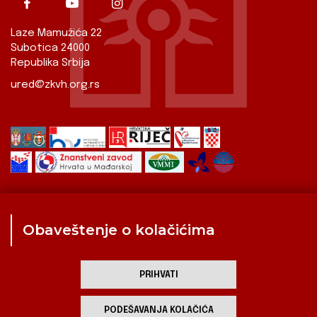
Laze Mamužića 22
Subotica 24000
Republika Srbija
ured@zkvh.org.rs
Obaveštenje o kolačićima
Zavod
Aktualnosti
Izdavaštvo
Digitalizirana baština
Hrvati u Srbiji
Kulturna scena
Kulturna baština
PRIHVATI
Zavod za kulturu vojvođanskih Hrvata
PODEŠAVANJA KOLAČIĆA