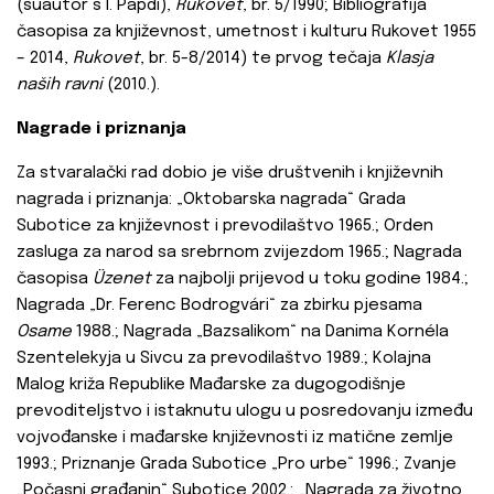
(suautor s I. Papdi),
Rukovet
, br. 5/1990; Bibliografija
časopisa za književnost, umetnost i kulturu Rukovet
1955
– 2014,
Rukovet
, br. 5-8/2014) te prvog tečaja
Klasja
naših ravni
(2010.).
Nagrade i priznanja
Za stvaralački rad dobio je više društvenih i književnih
nagrada i priznanja: „Oktobarska nagrada“
Grada
Subotice za književnost i prevodilaštvo 1965.; Orden
zasluga za narod sa srebrnom zvijezdom 1965.; Nagrada
časopisa
Üzenet
za najbolji prijevod u toku godine 1984.;
Nagrada „Dr. Ferenc Bodrogvári“
za zbirku pjesama
Osame
1988.; Nagrada „Bazsalikom“
na Danima Kornéla
Szentelekyja u Sivcu za prevodilaštvo 1989.; Kolajna
Malog križa Republike Mađarske za dugogodišnje
prevoditeljstvo i istaknutu ulogu u posredovanju između
vojvođanske i mađarske književnosti iz matične zemlje
1993.; Priznanje Grada Subotice „Pro urbe“
1996.; Zvanje
„Počasni građanin“
Subotice 2002.; „Nagrada za životno