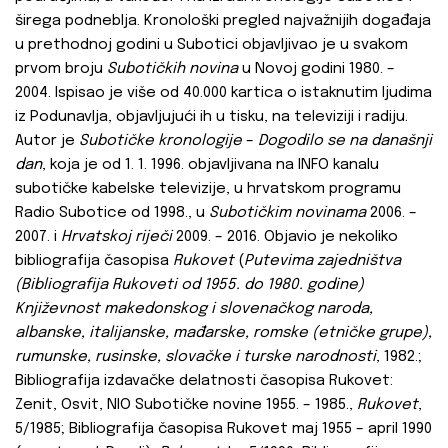
širega podneblja. Kronološki pregled najvažnijih događaja
u prethodnoj godini u Subotici objavljivao je u svakom
prvom broju
Subotičkih novina
u Novoj godini 1980. –
2004. Ispisao je više od 40.000 kartica o istaknutim ljudima
iz Podunavlja, objavljujući ih u tisku, na televiziji i radiju.
Autor je
Subotičke kronologije
–
Dogodilo se na današnji
dan
, koja je od 1. 1. 1996. objavljivana na INFO kanalu
subotičke kabelske televizije, u hrvatskom programu
Radio Subotice od 1998., u
Subotičkim novinama
2006. –
2007. i
Hrvatskoj riječi
2009. – 2016. Objavio je nekoliko
bibliografija časopisa
Rukovet
(
Putevima zajedništva
(Bibliografija Rukoveti od 1955. do 1980. godine)
Književnost makedonskog i slovenačkog naroda,
albanske, italijanske, mađarske, romske (etničke grupe),
rumunske, rusinske, slovačke i turske narodnosti
, 1982.;
Bibliografija izdavačke delatnosti časopisa Rukovet:
Zenit, Osvit, NIO Subotičke novine 1955. – 1985.,
Rukovet
,
5/1985; Bibliografija časopisa Rukovet maj 1955 – april 1990