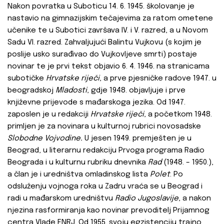
Nakon povratka u Suboticu 14. 6. 1945. školovanje je
nastavio na gimnazijskim tečajevima za ratom ometene
učenike te u Subotici završava IV. i V. razred, a u Novom
Sadu VI. razred. Zahvaljujući Balintu Vujkovu (s kojim je
poslije usko surađivao do Vujkovljeve smrti) postaje
novinar te je prvi tekst objavio 6. 4. 1946. na stranicama
subotičke
Hrvatske riječi
, a prve pjesničke radove 1947. u
beogradskoj
Mladosti
, gdje 1948. objavljuje i prve
književne prijevode s mađarskoga jezika. Od 1947.
zaposlen je u redakciji
Hrvatske riječi
, a početkom 1948.
primljen je za novinara u kulturnoj rubrici novosadske
Slobodne Vojvodine.
U jesen 1949. premješten je u
Beograd, u literarnu redakciju Prvoga programa Radio
Beograda i u kulturnu rubriku dnevnika
Rad
(1948. – 1950.),
a član je i uredništva omladinskog lista
Polet
. Po
odsluženju vojnoga roka u Zadru vraća se u Beograd i
radi u mađarskom uredništvu
Radio Jugoslavije
, a nakon
njezina rasformiranja kao novinar prevoditelj Prijamnog
centra Vlade FNRJ. Od 1955. svoju egzistenciju trajno