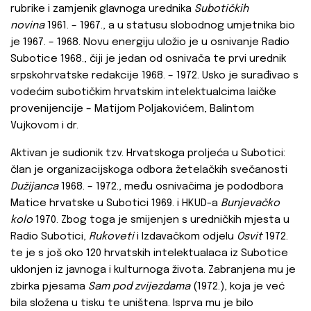
rubrike i zamjenik glavnoga urednika
Subotičkih
novina
1961. – 1967., a u statusu slobodnog umjetnika bio
je 1967. – 1968. Novu energiju uložio je u osnivanje Radio
Subotice 1968., čiji je jedan od osnivača te prvi urednik
srpskohrvatske redakcije 1968. – 1972. Usko je surađivao s
vodećim subotičkim hrvatskim intelektualcima laičke
provenijencije – Matijom Poljakovićem, Balintom
Vujkovom i dr.
Aktivan je sudionik tzv. Hrvatskoga proljeća u Subotici:
član je organizacijskoga odbora žetelačkih svečanosti
Dužijanca
1968. – 1972., među osnivačima je pododbora
Matice hrvatske u Subotici 1969. i HKUD-a
Bunjevačko
kolo
1970. Zbog toga je smijenjen s uredničkih mjesta u
Radio Subotici,
Rukoveti
i Izdavačkom odjelu
Osvit
1972.
te je s još oko 120 hrvatskih intelektualaca iz Subotice
uklonjen iz javnoga i kulturnoga života. Zabranjena mu je
zbirka pjesama
Sam pod zvijezdama
(1972.), koja je već
bila složena u tisku te uništena. Isprva mu je bilo