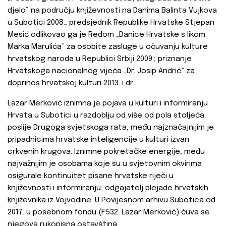
djelo“
na području književnosti na Danima Balinta Vujkova
u Subotici 2008.; predsjednik Republike Hrvatske Stjepan
Mesić odlikovao ga je Redom „Danice Hrvatske s likom
Marka Marulića“
za osobite zasluge u očuvanju kulture
hrvatskog naroda u Republici Srbiji 2009.; priznanje
Hrvatskoga nacionalnog vijeća „Dr. Josip Andrić“
za
doprinos hrvatskoj kulturi 2013. i dr.
Lazar Merković iznimna je pojava u kulturi i informiranju
Hrvata u Subotici u razdoblju od više od pola stoljeća
poslije Drugoga svjetskoga rata, među najznačajnijim je
pripadnicima hrvatske inteligencije u kulturi izvan
crkvenih krugova. Iznimne pokretačke energije, među
najvažnijim je osobama koje su u svjetovnim okvirima
osigurale kontinuitet pisane hrvatske riječi u
književnosti i informiranju, odgajatelj plejade hrvatskih
književnika iz Vojvodine. U Povijesnom arhivu Subotica od
2017. u posebnom fondu (F:532. Lazar Merković) čuva se
njegova rukopisna ostavština.