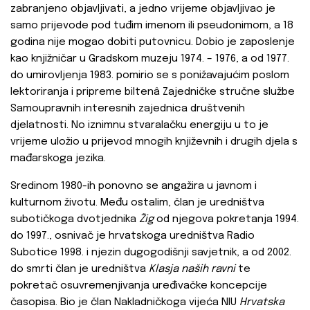
zabranjeno objavljivati, a jedno vrijeme objavljivao je
samo prijevode pod tuđim imenom ili pseudonimom, a 18
godina nije mogao dobiti putovnicu. Dobio je zaposlenje
kao knjižničar u Gradskom muzeju 1974. – 1976, a od 1977.
do umirovljenja 1983. pomirio se s ponižavajućim poslom
lektoriranja i pripreme biltenâ Zajedničke stručne službe
Samoupravnih interesnih zajednica društvenih
djelatnosti. No iznimnu stvaralačku energiju u to je
vrijeme uložio u prijevod mnogih književnih i drugih djela s
mađarskoga jezika.
Sredinom 1980-ih ponovno se angažira u javnom i
kulturnom životu. Među ostalim, član je uredništva
subotičkoga dvotjednika
Žig
od njegova pokretanja 1994.
do 1997., osnivač je hrvatskoga uredništva Radio
Subotice 1998. i njezin dugogodišnji savjetnik, a od 2002.
do smrti član je uredništva
Klasja naših ravni
te
pokretač osuvremenjivanja uređivačke koncepcije
časopisa. Bio je član Nakladničkoga vijeća NIU
Hrvatska