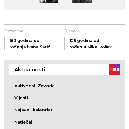
Prethodno
Sljedeće
150 godina od
125 godina od
rođenja Ivana Sarića,
rođenja Mike Ivoševa
biciklista,
(Bereg, 30. V. 1901. –
motociklista,
Bereg, 6. X. 1959.)
automobilista,
Aktualnosti
avijatičara i činovnika
(Subotica, 27. 6. 1876.
– Subotica, 23. 8.
Aktivnosti Zavoda
1966.)
Vijesti
Najave i kalendar
Natječaji