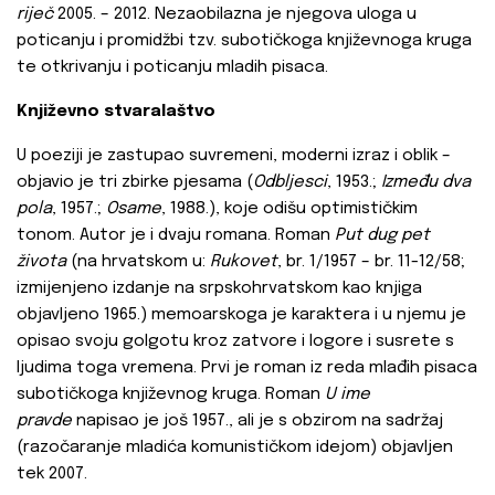
riječ
2005. – 2012. Nezaobilazna je njegova uloga u
poticanju i promidžbi tzv. subotičkoga književnoga kruga
te otkrivanju i poticanju mladih pisaca.
Književno stvaralaštvo
U poeziji je zastupao suvremeni, moderni izraz i oblik –
objavio je tri zbirke pjesama (
Odbljesci
, 1953.;
Između dva
pola
, 1957.;
Osame
, 1988.), koje odišu optimističkim
tonom. Autor je i dvaju romana. Roman
Put dug pet
života
(na hrvatskom u:
Rukovet
, br. 1/1957 – br. 11-12/58;
izmijenjeno izdanje na srpskohrvatskom kao knjiga
objavljeno 1965.) memoarskoga je karaktera i u njemu je
opisao svoju golgotu kroz zatvore i logore i susrete s
ljudima toga vremena. Prvi je roman iz reda mlađih pisaca
subotičkoga književnog kruga. Roman
U ime
pravde
napisao je još 1957., ali je s obzirom na sadržaj
(razočaranje mladića komunističkom idejom) objavljen
tek 2007.