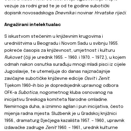
vezuje za rodni grad te je od te godine subotički
dopisnik novosadskoga
Dnevnika
i novinar
Hrvatske riječi
.
Angažirani intelektualac
S iskustvom stečenim u književnim krugovima i
uredništvima u Beogradu i Novom Sadu u svibnju 1955.
pokreće časopis za književnost, umjetnost i kulturu
Rukovet
(čiji je urednik 1955. – 1960. i 1970. – 1972.), u kojem
odmah nakon osnutka surađuju mnogi mladi pisci iz cijele
Jugoslavije, te utemeljuje do danas najznačajnije
zavičajne subotičke književne edicije
Osvit
i
Zenit
.
Tijekom 1960-ih bio je dopredsjednik upravnog odbora
OFK-a
Subotica
, nogometnog kluba osnovanog na
inicijativu Sreskoga komiteta Narodne omladine.
Nemirnoga duha, a iznimno agilan i pun inicijativa, često
mijenja radna mjesta. Službenik je u Gradskoj knjižnici
1956., dramaturg Dječjega kazališta 1957. – 1960., upravnik
izdavačke zadruge
Zenit
1960. – 1961., urednik kulturne