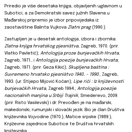
Priredio je više desetaka knjiga, objavljenih uglavnom u
Subotici, a za Demokratski savez južnih Slavena u
Mađarskoj pripremio je izbor pripovijedaka iz
zaostavštine Balinta Vujkova
Zlatni prag
(1990.).
Zastupljen je u desetak antologija, izbora i zbornika:
Zlatna knjiga hrvatskog pjesništva
, Zagreb, 1970. (prir.
Vlatko Pavletić);
Antologija proze bunjevačkih Hrvata
,
Zagreb, 1971., i
Antologija poezije bunjevačkih Hrvata
;
Zagreb, 1971. (prir. Geza Kikić);
Skupljena baština :
Suvremeno hrvatsko pjesništvo 1940. – 1990
., Zagreb,
1993. (ur. Stijepo Mijović Kočan);
Lipe riči : Iz književnosti
bunjevačkih Hrvata
, Zagreb 1994.;
Antologija poezije
nacionalnih manjina u Srbiji
Trajnik
, Smederevo, 2009.
(prir. Risto Vasilevski) i dr. Prevođen je na mađarski,
makedonski, rumunjski i slovački jezik. Bio je član Društva
književnika Vojvodine (1970.), Matice srpske (1989.),
Književne zajednice Subotice te Društva hrvatskih
književnika.