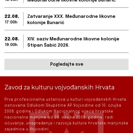
Međunarodne likovne kolonije Bunarić
22.08.
Zatvaranje XXX. Međunarodne likovne
17:00h
kolonije Bunarić
22.08.
XIV. saziv Međunarodne likovne kolonije
19:00h
Stipan Šabić 2026.
Pogledajte sve
Zavod za kulturu vojvođanskih Hrvata
Prva profesionalna ustanova u kulturi vojvođanskih Hrvata
osnovana Odlukom Skupštine AP Vojvodine od 10. ožujka
2008. godine i Odlukom Nacionalnog vijeća hrvatske
nacionalne manjine od 29. ožujka 2008. godine, radi
očuvanja, unapređenja i razvoja kulture hrvatske manjinske
zajednice u Vojvodini.