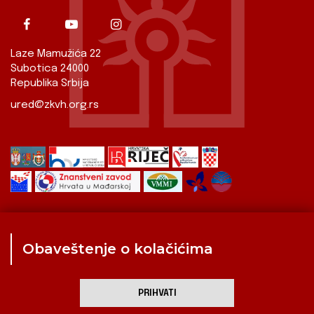
Laze Mamužića 22
Subotica 24000
Republika Srbija
ured@zkvh.org.rs
Obaveštenje o kolačićima
Zavod
Aktualnosti
Izdavaštvo
Digitalizirana baština
Hrvati u Srbiji
Kulturna scena
Kulturna baština
PRIHVATI