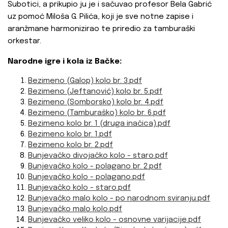
Subotici, a prikupio ju je i sačuvao profesor Bela Gabrić
uz pomoć Miloša G. Pilića, koji je sve notne zapise i
aranžmane harmonizirao te priredio za tamburaški
orkestar.
Narodne igre i kola iz Bačke:
Bezimeno (Galop) kolo br. 3.pdf
Bezimeno (Jeftanović) kolo br. 5.pdf
Bezimeno (Somborsko) kolo br. 4.pdf
Bezimeno (Tamburaško) kolo br. 6.pdf
Bezimeno kolo br. 1 (druga inačica).pdf
Bezimeno kolo br. 1.pdf
Bezimeno kolo br. 2.pdf
Bunjevačko divojačko kolo - staro.pdf
Bunjevačko kolo - polagano br. 2.pdf
Bunjevačko kolo - polagano.pdf
Bunjevačko kolo - staro.pdf
Bunjevačko malo kolo - po narodnom sviranju.pdf
Bunjevačko malo kolo.pdf
Bunjevačko veliko kolo - osnovne varijacije.pdf