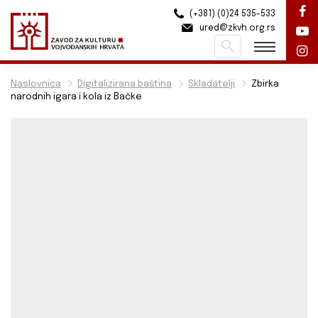
(+381) (0)24 535-533
ured@zkvh.org.rs
Pretraži
Naslovnica
Digitalizirana baština
Skladatelji
Zbirka
narodnih igara i kola iz Bačke