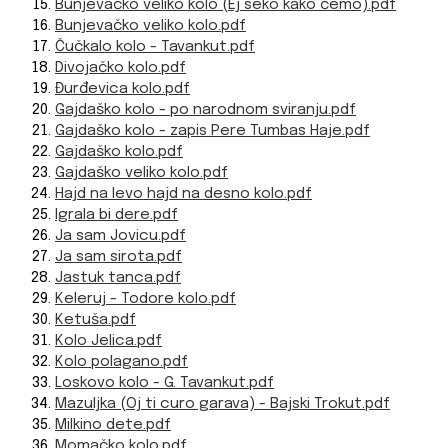
Bunjevačko veliko kolo (Ej seko kako ćemo).pdf
Bunjevačko veliko kolo.pdf
Čučkalo kolo - Tavankut.pdf
Divojačko kolo.pdf
Đurđevica kolo.pdf
Gajdaško kolo - po narodnom sviranju.pdf
Gajdaško kolo - zapis Pere Tumbas Haje.pdf
Gajdaško kolo.pdf
Gajdaško veliko kolo.pdf
Hajd na levo hajd na desno kolo.pdf
Igrala bi dere.pdf
Ja sam Jovicu.pdf
Ja sam sirota.pdf
Jastuk tanca.pdf
Keleruj - Todore kolo.pdf
Ketuša.pdf
Kolo Jelica.pdf
Kolo polagano.pdf
Loskovo kolo - G. Tavankut.pdf
Mazuljka (Oj ti curo garava) - Bajski Trokut.pdf
Milkino dete.pdf
Momačko kolo.pdf