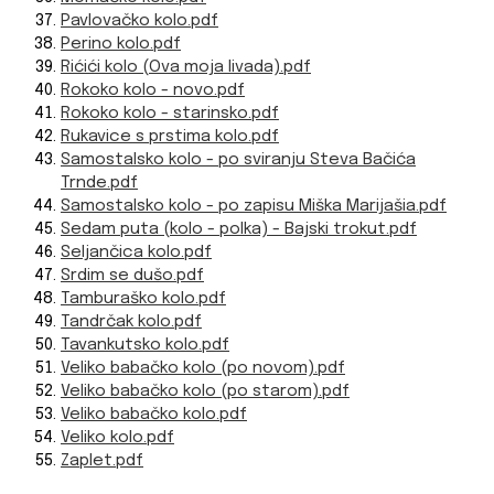
Pavlovačko kolo.pdf
Perino kolo.pdf
Rićići kolo (Ova moja livada).pdf
Rokoko kolo - novo.pdf
Rokoko kolo - starinsko.pdf
Rukavice s prstima kolo.pdf
Samostalsko kolo - po sviranju Steva Bačića
Trnde.pdf
Samostalsko kolo - po zapisu Miška Marijašia.pdf
Sedam puta (kolo - polka) - Bajski trokut.pdf
Seljančica kolo.pdf
Srdim se dušo.pdf
Tamburaško kolo.pdf
Tandrčak kolo.pdf
Tavankutsko kolo.pdf
Veliko babačko kolo (po novom).pdf
Veliko babačko kolo (po starom).pdf
Veliko babačko kolo.pdf
Veliko kolo.pdf
Zaplet.pdf