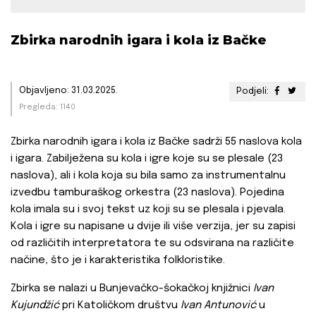
Zbirka narodnih igara i kola iz Bačke
Objavljeno: 31.03.2025.
Podjeli:
Pregleda: 1140
Zbirka narodnih igara i kola iz Bačke sadrži 55 naslova kola
i igara. Zabilježena su kola i igre koje su se plesale (23
naslova), ali i kola koja su bila samo za instrumentalnu
izvedbu tamburaškog orkestra (23 naslova). Pojedina
kola imala su i svoj tekst uz koji su se plesala i pjevala.
Kola i igre su napisane u dvije ili više verzija, jer su zapisi
od različitih interpretatora te su odsvirana na različite
načine, što je i karakteristika folkloristike.
Zbirka se nalazi u Bunjevačko-šokačkoj knjižnici
Ivan
Kujundžić
pri Katoličkom društvu
Ivan Antunović
u