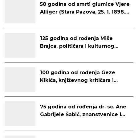
50 godina od smrti glumice Vjere
Alliger (Stara Pazova, 25. 1. 1898. –
Zagreb, 3. 1. 1976.)
125 godina od rođenja Miše
Brajca, političara i kulturnog
djelatnika (Starčevo, 27. 9. 1900. –
Starčevo, siječanj 1990.)
100 godina od rođenja Geze
Kikića, književnog kritičara i
antologičara (Subotica, 15. 9. 1925.
– Dubrovnik, 22. 3. 2002.)
75 godina od rođenja dr. sc. Ane
Gabrijele Šabić, znanstvenice i
profesorice hrvatskog jezika
(Tavankut, 6. 9. 1950. – Zagreb, 12.
8. 2000.)