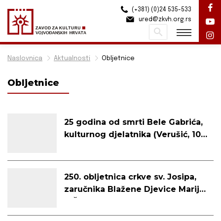
(+381) (0)24 535-533
ured@zkvh.org.rs
Pretraži
Naslovnica
Aktualnosti
Obljetnice
Obljetnice
25 godina od smrti Bele Gabrića,
kulturnog djelatnika (Verušić, 10.
3. 1921. - Subotica, 4. 8. 2001.)
250. obljetnica crkve sv. Josipa,
zaručnika Blažene Djevice Marije
u Čereviću