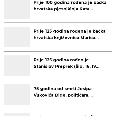
Prije 100 godina rođena je bačka
hrvatska pjesnikinja Kata
Ivanković (Tavankut, 18. 8. 1925. –
Subotica, 12. 3. 2017.)
Prije 125 godina rođena je bačka
hrvatska književnica Marica
Vujković Cvijin (Subotica, 25. 5.
1900. – Subotica, 15. 11. 1964.)
Prije 125 godina rođen je
Stanislav Preprek (Šid, 16. IV.
1900. – Petrovaradin, 13. II. 1982.),
skladatelj, orguljaš, zborovođa,
književnik i knjižničar
75 godina od smrti Josipa
Vukovića Đide, političara,
književnika i publicista (Tavankut,
14. 2. 1890. – Subotica, 4. 3. 1950.)