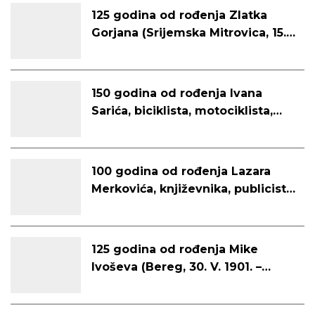
125 godina od rođenja Zlatka
Gorjana (Srijemska Mitrovica, 15.
7. 1901. – Zagreb, 21. 6. 1976.)
150 godina od rođenja Ivana
Sarića, biciklista, motociklista,
automobilista, avijatičara i
činovnika (Subotica, 27. 6. 1876. –
Subotica, 23. 8. 1966.)
100 godina od rođenja Lazara
Merkovića, književnika, publicista
i prevoditelja (Subotica, 14. 6.
1926. – Subotica, 30. 10. 2016.)
125 godina od rođenja Mike
Ivoševa (Bereg, 30. V. 1901. –
Bereg, 6. X. 1959.)