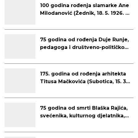
100 godina rođenja slamarke Ane
Milodanović (Žednik, 18. 5. 1926. –
Subotica, 20. 7. 2011.)
75 godina od rođenja Duje Runje,
pedagoga i društveno-političkog
i kulturnog djelatnika (Karakašica,
29. 4. 1951. – Subotica, 6. 11. 2011.)
175. godina od rođenja arhitekta
Titusa Mačkovića (Subotica, 15. 3.
1851. – Subotica, 15. 9. 1919.)
75 godina od smrti Blaška Rajića,
svećenika, kulturnog djelatnika,
književnika i političara (Subotica,
7. 1. 1878. – Subotica, 3. 1. 1951.)