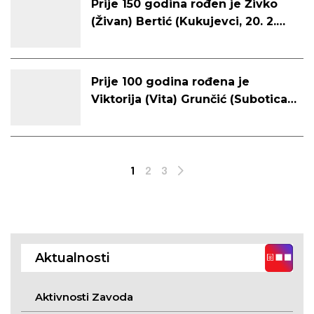
Prije 150 godina rođen je Živko
(Živan) Bertić (Kukujevci, 20. 2.
1875. – Zemun, 25. 10. 1938.),
politički i kulturni djelatnik,
pripovjedač i publicist
Prije 100 godina rođena je
Viktorija (Vita) Grunčić (Subotica,
9. 1. 1925. – Subotica, 25. 11. 2011.),
učiteljica, pjesnikinja i kulturna
djelatnica
1
2
3
Next
Aktualnosti
Aktivnosti Zavoda