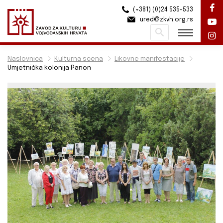
(+381) (0)24 535-533
ured@zkvh.org.rs
Pretraži
Naslovnica
Kulturna scena
Likovne manifestacije
Umjetnička kolonija Panon