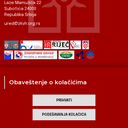
Laze Mamužića 22
Subotica 24000
Republika Srbija
ured@zkvh.org.rs
Obaveštenje o kolačićima
Zavod
Aktualnosti
Izdavaštvo
Digitalizirana baština
Hrvati u Srbiji
Kulturna scena
Kulturna baština
PRIHVATI
Zavod za kulturu vojvođanskih Hrvata
PODEŠAVANJA KOLAČIĆA
developed by