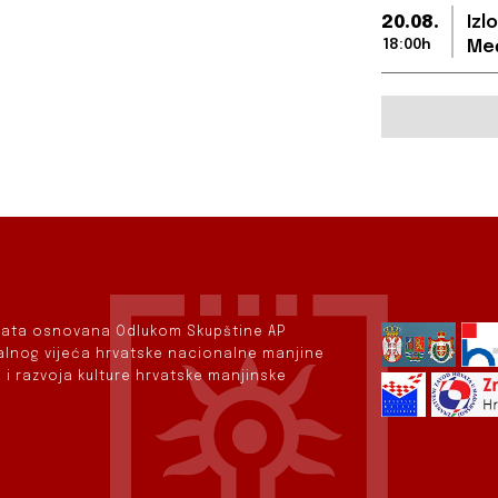
20.08.
Izl
18:00h
Međ
rvata osnovana Odlukom Skupštine AP
nalnog vijeća hrvatske nacionalne manjine
 i razvoja kulture hrvatske manjinske