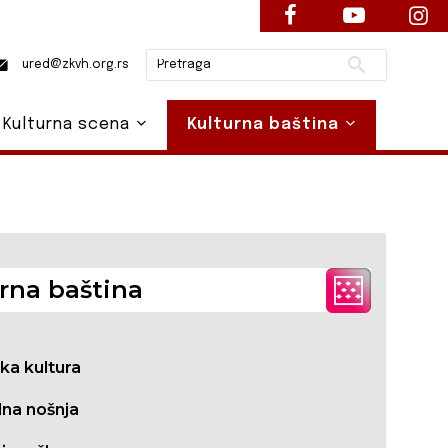
Pretraži
ured@zkvh.org.rs
Kulturna scena
Kulturna baština
rna baština
ska kultura
na nošnja