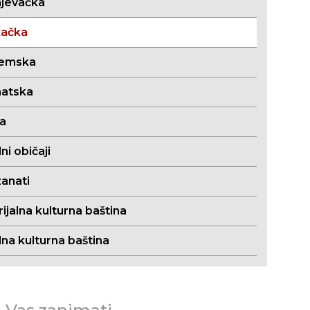
jevačka
kačka
jemska
atska
ja
i običaji
zanati
jalna kulturna baština
lna kulturna baština