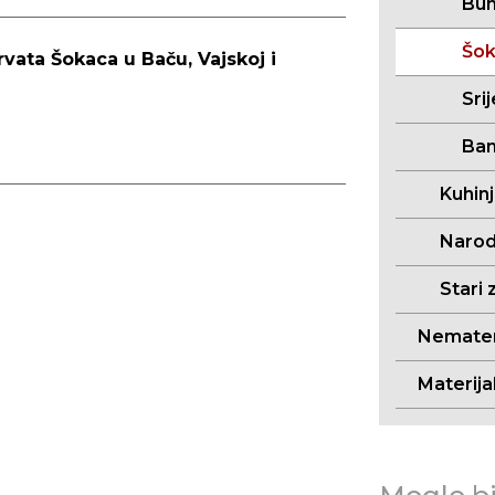
Bun
Šo
vata Šokaca u Baču, Vajskoj i
Sri
Ban
Kuhin
Narodn
Stari 
Nemateri
Materija