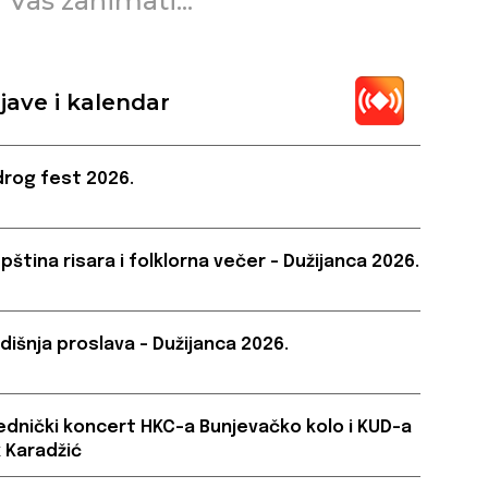
 Vas zanimati...
jave i kalendar
rog fest 2026.
pština risara i folklorna večer – Dužijanca 2026.
dišnja proslava – Dužijanca 2026.
ednički koncert HKC-a Bunjevačko kolo i KUD-a
 Karadžić