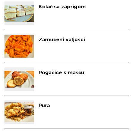
Kolač sa zaprigom
Zamućeni valjušci
Pogačice s mašću
Pura