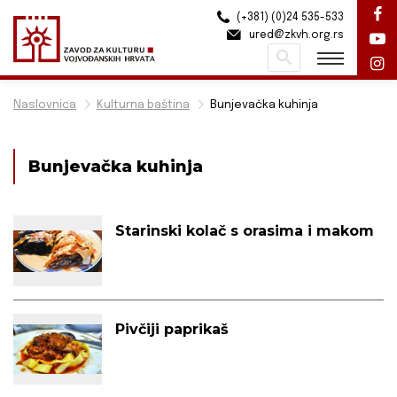
(+381) (0)24 535-533
ured@zkvh.org.rs
Pretraži
Naslovnica
Kulturna baština
Bunjevačka kuhinja
Bunjevačka kuhinja
Starinski kolač s orasima i makom
Pivčiji paprikaš