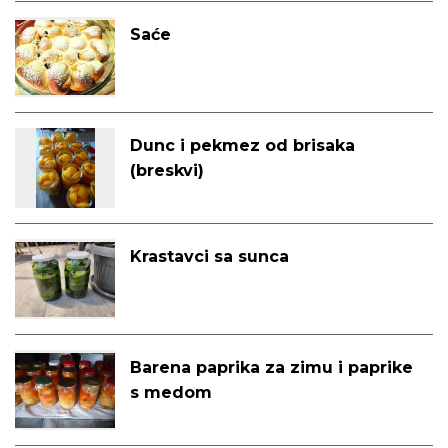
Saće
Dunc i pekmez od brisaka
(breskvi)
Krastavci sa sunca
Barena paprika za zimu i paprike
s medom