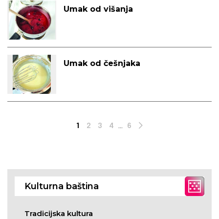
Umak od višanja
Umak od češnjaka
1
2
3
4
...
6
Next
Kulturna baština
Tradicijska kultura